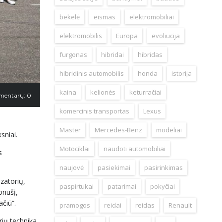
bekelė
eismas
elektromobiliai
elektromobilis
Europa
evoliucija
furgonas
hibridai
hibridas
hibridinis automobilis
honda
istorija
kaina
kelionės
keturračiai
mentarų: 0
komercinis transportas
Lexus
Master
Mercedes-Benz
modeliai
sniai.
Motociklai
naudoti automobiliai
s
naujovė
pasiekimai
pasirinkimas
izatorių,
paspirtukai
patarimai
pokyčiai
onušį,
čiū“.
pramogos
reidai
reidas
Renault
rių technika