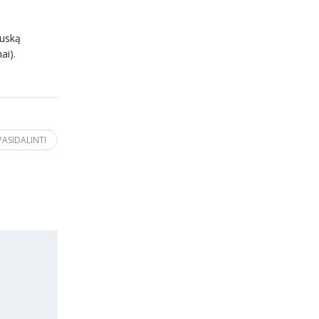
auską
ai).
PASIDALINTI