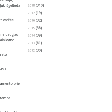
(310)
2018
Juk išgelbėta
(19)
2017
t varžėsi
(32)
2016
(38)
2015
ė ne daugiau
(39)
2014
 palaikymo
(61)
2013
(30)
2012
 rato
is E.
tamento prie
paramos