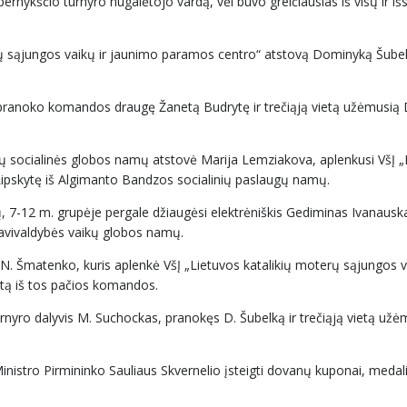
ykščio turnyro nugalėtojo vardą, vėl buvo greičiausias iš visų ir išs
erų sąjungos vaikų ir jaunimo paramos centro“ atstovą Dominyką Šubelk
 pranoko komandos draugę Žanetą Budrytę ir trečiąją vietą užėmusią 
ų socialinės globos namų atstovė Marija Lemziakova, aplenkusi VšĮ „
Lipskytę iš Algimanto Bandzos socialinių paslaugų namų.
ų, 7-12 m. grupėje pergale džiaugėsi elektrėniškis Gediminas Ivanaus
 savivaldybės vaikų globos namų.
 N. Šmatenko, kuris aplenkė VšĮ „Lietuvos katalikių moterų sąjungos v
rtą iš tos pačios komandos.
urnyro dalyvis M. Suchockas, pranokęs D. Šubelką ir trečiąją vietą už
Ministro Pirmininko Sauliaus Skvernelio įsteigti dovanų kuponai, medal