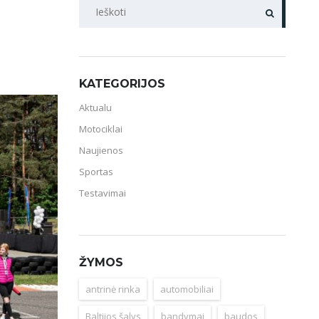
PAIEŠKA
KATEGORIJOS
Aktualu
Motociklai
Naujienos
Sportas
Testavimai
ŽYMOS
antrinė rinka
automobiliai
Baltijos šalys
bandymai
baudos