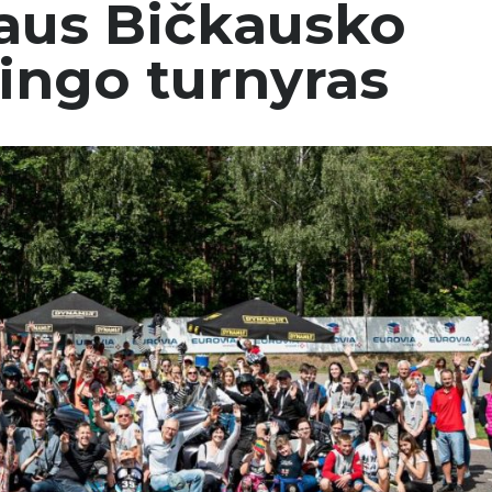
jaus Bičkausko
tingo turnyras