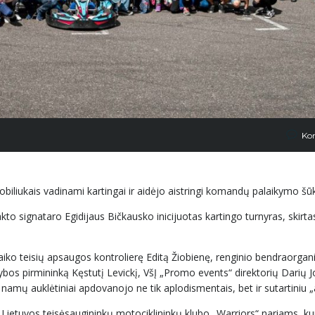
Ko
biliukais vadinami kartingai ir aidėjo aistringi komandų palaikymo šūk
kto signataro Egidijaus Bičkausko inicijuotas kartingo turnyras, skirta
vaiko teisių apsaugos kontrolierę Editą Žiobienę, renginio bendraorgan
bos pirmininką Kęstutį Levickį, VšĮ „Promo events“ direktorių Darių J
amų auklėtiniai apdovanojo ne tik aplodismentais, bet ir sutartiniu „a
 ir Lietuvos teisėsaugininkų motociklininkų klubo „Warriors“ nariams, ku