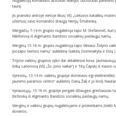
Nugalėtojų komandos atstovas Marijus Suchockas pateisino pern
taurę.
Jis pranoko antroje vietoje likusį VšĮ „Lietuvos katalikių mot
užėmusį savo komandos draugą Nerijų Šmatenką.
Mergaičių 7-14 m grupės nugalėtoja tapo M. Stefanovič, kuri
Nikiforovą iš Algimanto Bandzos socialinių paslaugų namų.
Merginų 15-16 m. grupės nugalėtoja tapo Vilniaus Žolyno vaik
Juozapo šeimos namų“ auklėtinę Gailutę Dominaitytę ir Estą 
Trijose vaikinų grupėse vyko dar atkaklesnė kova. Jauniausiųj
Eriką Larionovą (VšĮ „Šv. Jono vaikai“) ir Titą Čapskį iš Kauno
Vyresnių, 13-14 m. vaikinų grupėje dominavo irgi elektrėniškis
jaunimo paramos centro“ auklėtinį Daną Žalį ir jo brolį Nauta
Vyriausiųjų, 15-16 m. grupėje pergale džiaugėsi greičiausias t
Biržinską iš Algimanto Bandzos socialinių paslaugų namų.
Merginų ir vaikinų grupių nugalėtojams ir prizininkams įteikti 
dovanos.