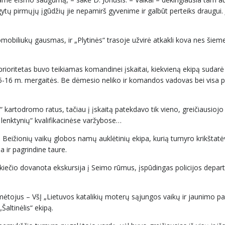
gytų pirmųjų įgūdžių jie nepamirš gyvenime ir galbūt perteiks draugui. 
mobiliukų gausmas, ir „Plytinės“ trasoje užvirė atkakli kova nes šieme
prioritetas buvo teikiamas komandinei įskaitai, kiekvieną ekipą sudar
ir 15-16 m. mergaitės. Be dėmesio neliko ir komandos vadovas bei visa
 kartodromo ratus, tačiau į įskaitą patekdavo tik vieno, greičiausiojo
 lenktynių“ kvalifikacinėse varžybose…
eižionių vaikų globos namų auklėtinių ekipa, kurią turnyro krikštatėv
ir pagrindine taure.
iečio dovanota ekskursija į Seimo rūmus, įspūdingas policijos depar
mėtojus – VšĮ „Lietuvos katalikių moterų sąjungos vaikų ir jaunimo 
Šaltinėlis“ ekipą.