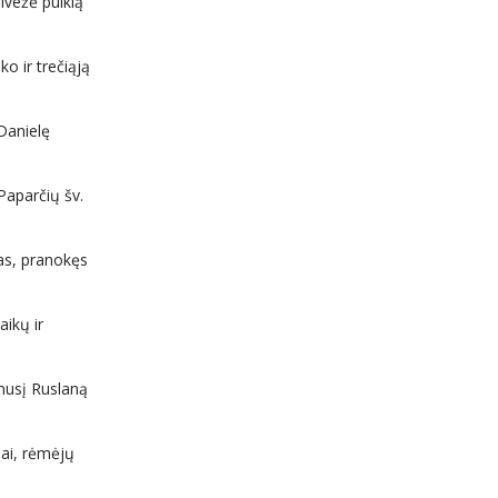
ivežė puikią
o ir trečiąją
Danielę
Paparčių šv.
kas, pranokęs
aikų ir
ėmusį Ruslaną
iai, rėmėjų