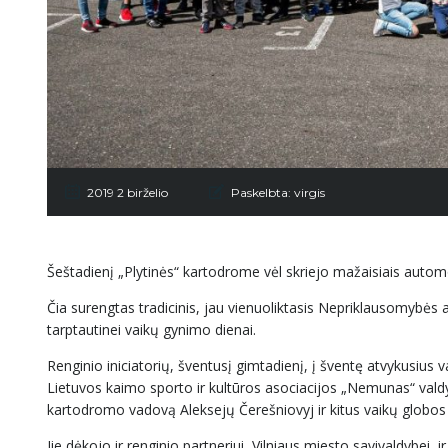
2019 2 birželio
Paskelbta:
virgis
Šeštadienį „Plytinės“ kartodrome vėl skriejo mažaisiais automo
Čia surengtas tradicinis, jau vienuoliktasis Nepriklausomybės a
tarptautinei vaikų gynimo dienai.
Renginio iniciatorių, šventusį gimtadienį, į šventę atvykusius 
Lietuvos kaimo sporto ir kultūros asociacijos „Nemunas“ valdy
kartodromo vadovą Aleksejų Čerešniovyj ir kitus vaikų globos n
Jie dėkojo ir renginio partneriui, Vilniaus miesto savivaldybei,