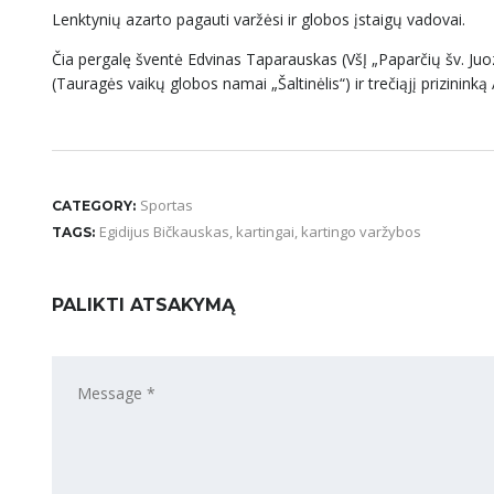
Lenktynių azarto pagauti varžėsi ir globos įstaigų vadovai.
Čia pergalę šventė Edvinas Taparauskas (VšĮ „Paparčių šv. Ju
(Tauragės vaikų globos namai „Šaltinėlis“) ir trečiąjį prizini
Sportas
CATEGORY:
Egidijus Bičkauskas
,
kartingai
,
kartingo varžybos
TAGS:
PALIKTI ATSAKYMĄ