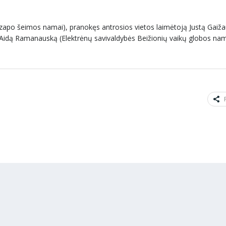
ozapo šeimos namai), pranokęs antrosios vietos laimėtoją Justą Gaiž
nką Aidą Ramanauską (Elektrėnų savivaldybės Beižionių vaikų globos nam