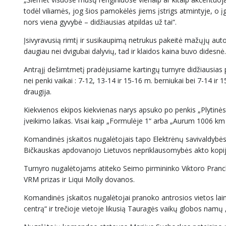
todėl viliamės, jog šios pamokėlės jiems įstrigs atmintyje, o į
nors viena gyvybė – didžiausias atpildas už tai“.
Įsivyravusią rimtį ir susikaupimą netrukus pakeitė mažųjų auto
daugiau nei dvigubai dalyvių, tad ir klaidos kaina buvo didesnė.
Antrąjį dešimtmetį pradėjusiame kartingų turnyre didžiausias 
nei penki vaikai : 7-12, 13-14 ir 15-16 m. berniukai bei 7-14 
draugija.
Kiekvienos ekipos kiekvienas narys apsuko po penkis „Plytinės“
įveikimo laikas. Visai kaip „Formulėje 1“ arba „Aurum 1006 km
Komandinės įskaitos nugalėtojais tapo Elektrėnų savivaldybės B
Bičkauskas apdovanojo Lietuvos nepriklausomybės akto kopija 
Turnyro nugalėtojams atiteko Seimo pirmininko Viktoro Pranck
VRM prizas ir Liqui Molly dovanos.
Komandinės įskaitos nugalėtojai pranoko antrosios vietos lai
centrą“ ir trečioje vietoje likusią Tauragės vaikų globos namų „