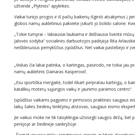
užtvindė „Plytinės“ apylinkes.
Vaikai turėjo progos ir iš pačių baikerių išgirsti atsakymus į j
globos namų auklėtinius pakvietė įsikurti jo bolido salone. Kvi
„Tokie turnyrai – labiausiai laukiama ir didžiausia šventė mūs
Jalovės sodyba“ socialinės darbuotojos padėjėja Rita Arlausk
neišblėsusius pernykščius įspūdžius. Net vaikai pastebėjo ir 
„Viskas čia labai patinka, o kartingas, pasirodo, ne tokia jau p
namų auklėtinis Dainaras Kasperovič.
„Esu sportiška mergaitė, todėl iškart perpratau kartingą, o bai
katalikių moterų sąjungos vaikų ir jaunimo paramos centro“.
Įspūdžius vaikams pagyvino ir pirmosios praktinės saugaus ei
laikų šalies žiedinių lenktynių atstovas, saugaus eismo eksperta
Jie vaikus mokė ne tik taisyklingai užsisegti saugos diržą, bet 
perėjoje ar žiedinėje sankryžoje.
„Šiemet visuose mūsų renginiuose vienaip ar kitaip akcentuoj