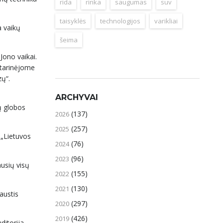
rida
rinka
saugumas
suv
taisyklės
technologijos
varikliai
a vaikų
šeima
Jono vaikai.
ptarinėjome
lną prizų“.
ARCHYVAI
kų globos
(137)
2026
(257)
2025
 „Lietuvos
(76)
2024
(96)
2023
usių visų
(155)
2022
(130)
2021
austis
(297)
2020
(426)
2019
itorija,