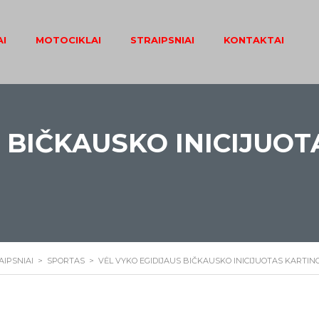
I
MOTOCIKLAI
STRAIPSNIAI
KONTAKTAI
S BIČKAUSKO INICIJUO
AIPSNIAI
>
SPORTAS
>
VĖL VYKO EGIDIJAUS BIČKAUSKO INICIJUOTAS KARTI