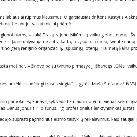
iems labiausiai rūpimus klausimus. O garsiausias drifteris Kastytis Alekn
etimą, be abejo, vaikai mielai priėmė.
ų globotiniams, – sakė Trakų rajone įsikūrusių vaikų globos namų „Šv. 
ienė. – Jame dalyvaujame antrą kartą, o vykdami į mūsų šventę dar a
įvertino gerą renginio organizaciją, įspūdingą loteriją ir laimėtą ka
rasta mašina“, – žinovo balsu tvirtino pirmąsyk jį išbandęs „Gilės“ vai
mės nekėlė ir sudėtingi trasos vingiai“, – gyrėsi Maša Stefanovič iš VšĮ
smo pamokėlės, kurias šįsyk vedė tikri jaunimo guru, vienas sėkmingia
s Darius Jonušis ir jo sūnus, irgi profesionalus lenktynininkas Justas.
padėjo suprasti pagrindinius eismo taisyklių reikalavimus, kaip saugiai j
ame eismo saugumą, – sakė D. Jonušis. – Vaikai – dėkingiausia tam aud