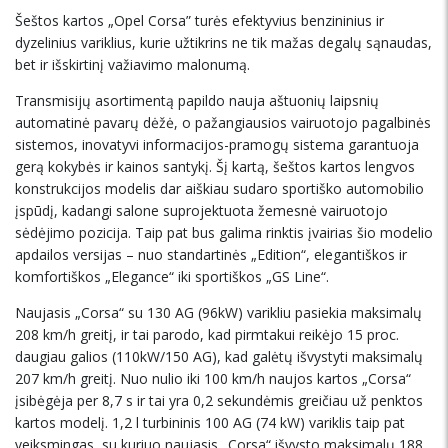
Šeštos kartos „Opel Corsa” turės efektyvius benzininius ir
dyzelinius variklius, kurie užtikrins ne tik mažas degalų sąnaudas,
bet ir išskirtinį važiavimo malonumą.
Transmisijų asortimentą papildo nauja aštuonių laipsnių
automatinė pavarų dėžė, o pažangiausios vairuotojo pagalbinės
sistemos, inovatyvi informacijos-pramogų sistema garantuoja
gerą kokybės ir kainos santykį. Šį kartą, šeštos kartos lengvos
konstrukcijos modelis dar aiškiau sudaro sportiško automobilio
įspūdį, kadangi salone suprojektuota žemesnė vairuotojo
sėdėjimo pozicija. Taip pat bus galima rinktis įvairias šio modelio
apdailos versijas – nuo standartinės „Edition“, elegantiškos ir
komfortiškos „Elegance“ iki sportiškos „GS Line“.
Naujasis „Corsa“ su 130 AG (96kW) varikliu pasiekia maksimalų
208 km/h greitį, ir tai parodo, kad pirmtakui reikėjo 15 proc.
daugiau galios (110kW/150 AG), kad galėtų išvystyti maksimalų
207 km/h greitį. Nuo nulio iki 100 km/h naujos kartos „Corsa“
įsibėgėja per 8,7 s ir tai yra 0,2 sekundėmis greičiau už penktos
kartos modelį. 1,2 l turbininis 100 AG (74 kW) variklis taip pat
veiksmingas, su kuriuo naujasis „Corsa“ išvysto maksimalų 188