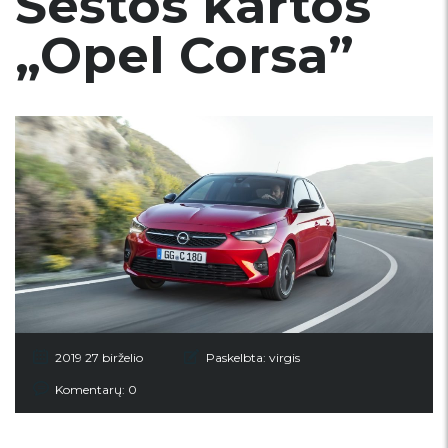
Šeštos kartos
„Opel Corsa”
2019 27 birželio
Paskelbta:
virgis
Komentarų: 0