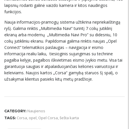
laipsnių rodanti galinė vaizdo kamera ir kitos naudingos
funkcijos.
Nauja informacijos-pramogų sistema užtikrina nepriekaištingą
ryšį. Galima rinktis „Multimedia Navi” turintį 7 colių jutiklinį
ekraną arba modernų „Multimedia Navi Pro” su didesniu, 10
colių jutikliniu ekranu. Papildomai galima rinktis naujas „Opel
Connect“ telematikos paslaugas – navigacija ir eismo
informacija realiu laiku, tiesioginis sujungimas su technine
pagalba kelyje, pagalbos iškvietimas eismo įvykio metu. Visa tai
garantuoja saugias ir atpalaiduojančias keliones vairuotojui ir
keleiviams. Naujos kartos „Corsa“ gamybą staruos šį spalį, o
užsakymai klientus pasieks kitų metų pradžioje.
Naujienos
CATEGORY:
Corsa
,
opel
,
Opel Corsa
,
šešta karta
TAGS: