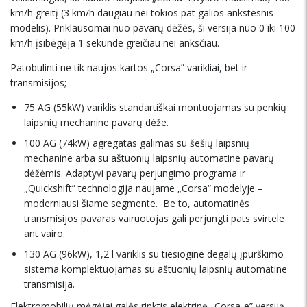
km/h greitį (3 km/h daugiau nei tokios pat galios ankstesnis
modelis). Priklausomai nuo pavarų dėžės, ši versija nuo 0 iki 100
km/h įsibėgėja 1 sekunde greičiau nei anksčiau.
Patobulinti ne tik naujos kartos „Corsa” varikliai, bet ir
transmisijos;
75 AG (55kW) variklis standartiškai montuojamas su penkių
laipsnių mechanine pavarų dėže.
100 AG (74kW) agregatas galimas su šešių laipsnių
mechanine arba su aštuonių laipsnių automatine pavarų
dėžėmis. Adaptyvi pavarų perjungimo programa ir
„Quickshift” technologija naujame „Corsa“ modelyje –
moderniausi šiame segmente. Be to, automatinės
transmisijos pavaras vairuotojas gali perjungti pats svirtele
ant vairo.
130 AG (96kW), 1,2 l variklis su tiesiogine degalų įpurškimo
sistema komplektuojamas su aštuonių laipsnių automatine
transmisija.
Elektromobilių mėgėjai galės rinktis elektrinę „Corsa-e” versiją.