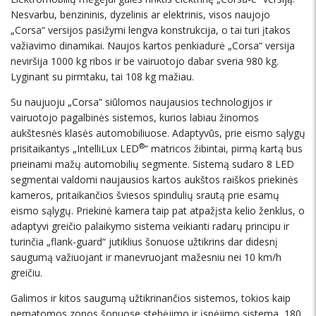
Nesvarbu, benzininis, dyzelinis ar elektrinis, visos naujojo
„Corsa“ versijos pasižymi lengva konstrukcija, o tai turi įtakos
važiavimo dinamikai. Naujos kartos penkiadurė „Corsa“ versija
neviršija 1000 kg ribos ir be vairuotojo dabar sveria 980 kg.
Lyginant su pirmtaku, tai 108 kg mažiau.
Su naujuoju „Corsa” siūlomos naujausios technologijos ir
vairuotojo pagalbinės sistemos, kurios labiau žinomos
aukštesnės klasės automobiliuose. Adaptyvūs, prie eismo sąlygų
®
prisitaikantys „IntelliLux LED
“ matricos žibintai, pirmą kartą bus
prieinami mažų automobilių segmente. Sistemą sudaro 8 LED
segmentai valdomi naujausios kartos aukštos raiškos priekinės
kameros, pritaikančios šviesos spindulių srautą prie esamų
eismo sąlygų. Priekinė kamera taip pat atpažįsta kelio ženklus, o
adaptyvi greičio palaikymo sistema veikianti radarų principu ir
turinčia „flank-guard“ jutiklius šonuose užtikrins dar didesnį
saugumą važiuojant ir manevruojant mažesniu nei 10 km/h
greičiu.
Galimos ir kitos saugumą užtikrinančios sistemos, tokios kaip
nematomos zonos šonuose stebėjimo ir įspėjimo sistema, 180