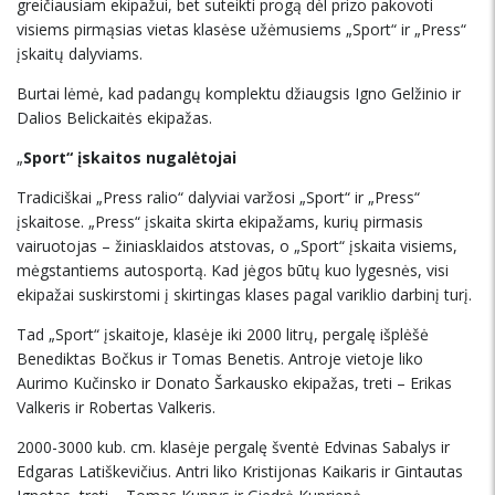
greičiausiam ekipažui, bet suteikti progą dėl prizo pakovoti
visiems pirmąsias vietas klasėse užėmusiems „Sport“ ir „Press“
įskaitų dalyviams.
Burtai lėmė, kad padangų komplektu džiaugsis Igno Gelžinio ir
Dalios Belickaitės ekipažas.
„
Sport“ įskaitos nugalėtojai
Tradiciškai „Press ralio“ dalyviai varžosi „Sport“ ir „Press“
įskaitose. „Press“ įskaita skirta ekipažams, kurių pirmasis
vairuotojas – žiniasklaidos atstovas, o „Sport“ įskaita visiems,
mėgstantiems autosportą. Kad jėgos būtų kuo lygesnės, visi
ekipažai suskirstomi į skirtingas klases pagal variklio darbinį turį.
Tad „Sport“ įskaitoje, klasėje iki 2000 litrų, pergalę išplėšė
Benediktas Bočkus ir Tomas Benetis. Antroje vietoje liko
Aurimo Kučinsko ir Donato Šarkausko ekipažas, treti – Erikas
Valkeris ir Robertas Valkeris.
2000-3000 kub. cm. klasėje pergalę šventė Edvinas Sabalys ir
Edgaras Latiškevičius. Antri liko Kristijonas Kaikaris ir Gintautas