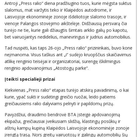
Antroji „Press ralio“ diena pradžiugino tuos, kurie mėgsta suktus
slalomus, mat varžytis teko ir Klaipėdos autodrome, ir
Laisvojoje ekonominėje zonoje išdėliotoje slalomo trasoje, ir
vienoje Palangos stovėjimo aikštelėje. Didžiausią persvarą čia
turėjo ne tie, kurie gali džiaugtis šimtais arklio galių po kapotu,
bet vairuojantys nedidelius, manevringus ir judrius automobilius.
Tad nuspėti, kas taps 26-ojo „Press ralio“ prizininkais, buvo kone
neįmanoma. Visus taškus ant „i“ sudėjo kruopščius skaičiavimus
atlikę renginio teisėjai ir organizatoriai, surengę iškilmingus
renginio apdovanojimus „Atostogų parke“.
Įteikti specialieji prizai
Kiekvienas „Press ralio“ etapas turėjo atskirą pavadinimą, o kai
kurie, ypač sukti ir sudėtingi greičio ruožai, leido patiems
greičiausiems ralio dalyviams pelnyti ir papildomų prizų.
Pavyzdžiui, draudimo bendrovė BTA įsteigė apdovanojimą
ekipažui, greičiausiai įveikusiam slidžią, klastingų posūkių ir
aštrių kampų kupiną Klaipėdos Laisvojoje ekonominėje zonoje
įrengtą trasą. Nors greitų vairuotojų ir galingų automobilių šių