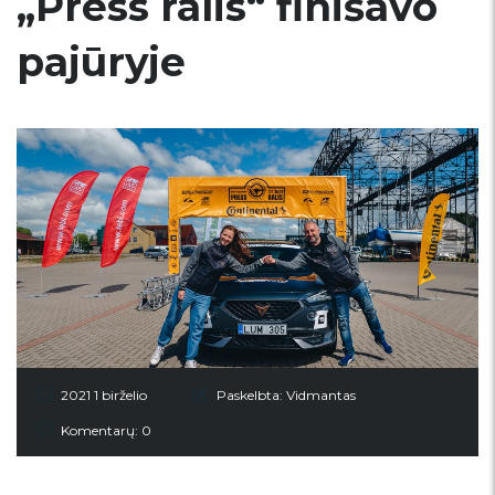
„Press ralis“ finišavo
pajūryje
2021 1 birželio
Paskelbta:
Vidmantas
Komentarų: 0