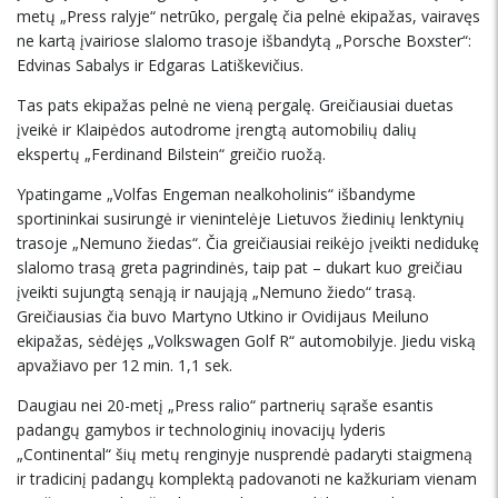
metų „Press ralyje“ netrūko, pergalę čia pelnė ekipažas, vairavęs
ne kartą įvairiose slalomo trasoje išbandytą „Porsche Boxster“:
Edvinas Sabalys ir Edgaras Latiškevičius.
Tas pats ekipažas pelnė ne vieną pergalę. Greičiausiai duetas
įveikė ir Klaipėdos autodrome įrengtą automobilių dalių
ekspertų „Ferdinand Bilstein“ greičio ruožą.
Ypatingame „Volfas Engeman nealkoholinis“ išbandyme
sportininkai susirungė ir vienintelėje Lietuvos žiedinių lenktynių
trasoje „Nemuno žiedas“. Čia greičiausiai reikėjo įveikti nedidukę
slalomo trasą greta pagrindinės, taip pat – dukart kuo greičiau
įveikti sujungtą senąją ir naująją „Nemuno žiedo“ trasą.
Greičiausias čia buvo Martyno Utkino ir Ovidijaus Meiluno
ekipažas, sėdėjęs „Volkswagen Golf R“ automobilyje. Jiedu viską
apvažiavo per 12 min. 1,1 sek.
Daugiau nei 20-metį „Press ralio“ partnerių sąraše esantis
padangų gamybos ir technologinių inovacijų lyderis
„Continental“ šių metų renginyje nusprendė padaryti staigmeną
ir tradicinį padangų komplektą padovanoti ne kažkuriam vienam