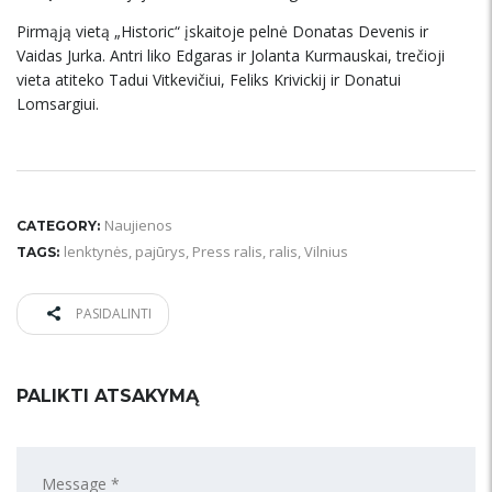
Pirmąją vietą „Historic“ įskaitoje pelnė Donatas Devenis ir
Vaidas Jurka. Antri liko Edgaras ir Jolanta Kurmauskai, trečioji
vieta atiteko Tadui Vitkevičiui, Feliks Krivickij ir Donatui
Lomsargiui.
Naujienos
CATEGORY:
lenktynės
,
pajūrys
,
Press ralis
,
ralis
,
Vilnius
TAGS:
PASIDALINTI
PALIKTI ATSAKYMĄ