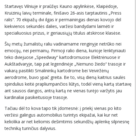
Startavęs Vilniuje ir praūžęs Kauno apylinkėse, Klaipėdoje,
Kruizinių laivų terminale, finišavo 26-asis tarptautinis „Press
ralis“. 70 ekipažų dvi ilgas ir permainingas dienas kovojo dėl
kiekvienos sekundės dalies, varžėsi bandydami laimėti ir
specialiuosius prizus, ir geriausiųjų titulus atskirose klasėse.
Šių metų žurnalistų raliu vadinamame renginyje netrūko nei
emocijų, nei permainų. Pirmoji ralio diena, kurioje lenktyniauti
teko dviejuose „Speedway“ kartodromuose Elektrėnuose ir
Aukštadvaryje, taip pat legendinėje „Nemuno žiedo“ trasoje ir
vakarą pasitikti Smalininkų kartodrome bei Veiviržėnų
aerodrome, buvo ypač greita. Be to, visą dieną kaitrius saulės
spindulius keitė prapliumpančios liūtys, todėl vieną kartą startavę
ant sausos dangos, antrą kartą ne vienas turėjo varžytis jau
kardinaliai pasikeitusioje trasoje.
Tačiau dėl to kova tapo tik įdomesnė: į priekį vienas po kito
veržėsi galingus automobilius turintys ekipažai, kai kur net
keliolika ar net keliomis dešimtimis sekundžių aplenkę silpnesnę
techniką turinčius dalyvius.