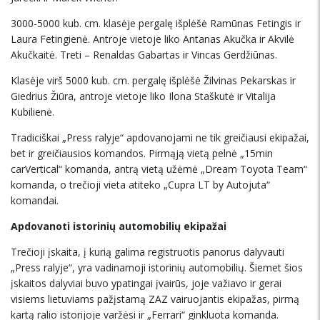
3000-5000 kub. cm. klasėje pergalę išplėšė Ramūnas Fetingis ir
Laura Fetingienė. Antroje vietoje liko Antanas Akučka ir Akvilė
Akučkaitė. Treti – Renaldas Gabartas ir Vincas Gerdžiūnas.
Klasėje virš 5000 kub. cm. pergalę išplėšė Žilvinas Pekarskas ir
Giedrius Žiūra, antroje vietoje liko Ilona Staškutė ir Vitalija
Kubilienė.
Tradiciškai „Press ralyje“ apdovanojami ne tik greičiausi ekipažai,
bet ir greičiausios komandos. Pirmąją vietą pelnė „15min
carVertical“ komanda, antrą vietą užėmė „Dream Toyota Team“
komanda, o trečioji vieta atiteko „Cupra LT by Autojuta“
komandai.
Apdovanoti istorinių automobilių ekipažai
Trečioji įskaita, į kurią galima registruotis panorus dalyvauti
„Press ralyje“, yra vadinamoji istorinių automobilių. Šiemet šios
įskaitos dalyviai buvo ypatingai įvairūs, joje važiavo ir gerai
visiems lietuviams pažįstamą ZAZ vairuojantis ekipažas, pirmą
kartą ralio istorijoje varžėsi ir „Ferrari“ ginkluota komanda.