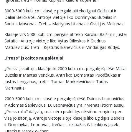
Ignotas, treti – Tomas Kuprys ir Giedrė Kuprienė.
3000-5000 kub. cm. klasėje pergalė atiteko Ignui Gelžiniui ir
Daliai Belickaitei. Antroje vietoje liko Dominykas Butvilas ir
Saulius Masonas. Treti – Martynas Utkinas ir Ovidijus Meilunas.
Klasėje virš 5000 kub. cm. pergalė atiteko Karoliui Raišiui ir Justei
Šataitei. Antroje vietoje liko Vytas Bilinskas ir Giedrius
Matulevičius. Treti – Kęstutis Ikanevičius ir Mindaugas Rudys.
„
Press“ įskaitos nugalėtojai
„Press“ įskaitoje, klasėje iki 2000 kub. cm., pergalę išplėšė Matas
Buzelis ir Mantas Venckus. Antri liko Domantas Puodžiukas ir
Justas Lengvinas, treti – Tomas Markelevičius ir Tadas
Martinaitis.
2000-3000 kub. cm. klasėje pergalę išplėšė Dainius Leonavičius
ir Adomas Šablevičius. D. Leonavičius yra ir vienas ištikimiausių
„Press ralio“ dalyvių, mat nėra praleidęs nė vieno renginio per
visą jo istoriją. Antroje vietoje šioje klasėje liko Egidijus Babelis
ir Dominykas Leonovas, trečias – ekipažas iš Lenkijos Jacek
Jurecki ir Marek Wicher.