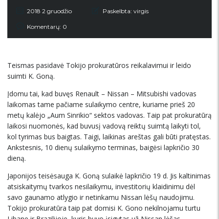
2018 2 gruodžio
Paskelbta:
virgis
Komentarų: 0
Teismas pasidavė Tokijo prokuratūros reikalavimui ir leido
suimti K. Goną.
Įdomu tai, kad buvęs Renault – Nissan – Mitsubishi vadovas
laikomas tame pačiame sulaikymo centre, kuriame prieš 20
metų kalėjo „Aum Sinrikio“ sektos vadovas. Taip pat prokuratūrą
laikosi nuomonės, kad buvusį vadovą reiktų suimtą laikyti tol,
kol tyrimas bus baigtas. Taigi, laikinas areštas gali būti pratęstas.
Ankstesnis, 10 dienų sulaikymo terminas, baigėsi lapkričio 30
dieną.
Japonijos teisėsauga K. Goną sulaikė lapkričio 19 d. Jis kaltinimas
atsiskaitymų tvarkos nesilaikymu, investitorių klaidinimu dėl
savo gaunamo atlygio ir netinkamu Nissan lėšų naudojimu.
Tokijo prokuratūra taip pat domisi K. Gono nekilnojamu turtu
Libane ir Brazilijoje, kuris buvo įsigytas už Nissan lėšas.