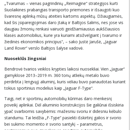
„Tvarumas – vienas pagrindinių „Reimagine“ strategijos kurti
šiuolaikines prabangias transporto priemones ir išsaugoti kuo
švaresnę aplinką mūsų ateities kartoms aspektų. Džiaugiamės,
kad šis įsipareigojimas daro įtaką ir Baltijos šalims, nes jose vis
daugiau žmonių renkasi vairuoti geidžiamiausius aukščiausios
klasės automobilius, kurie yra kuriami atsižvelgiant į tvarumo ir
žiedinės ekonomikos principus“, – sako Justė Jarušė, „Jaguar
Land Rover“ verslo Baltijos šalyse vadovė.
Nuoseklūs žingsniai
Bendrovė tvarios veiklos krypties laikosi nuosekliai. Vien „Jaguar“
gamyklose 2013–2019 m. 360 tonų atliekų metalo buvo
perdirbta į lengvąjį aliuminį, kuris vėliau buvo panaudotas kuriant
tokius sportinius modelius kaip „Jaguar F-Type“.
Taigi, net ir sportinių automobilių kūrimas daro menkesnį
poveikį aplinkai. Dėl aliuminio konstrukcijos šie galiūnai išsiskiria
ypač svarbiomis savybėmis: mažesniu svoriu ir didesniu kėbulo
standumu. Tai leidžia „F-Type“ pasiekti išskirtinį galios ir svorio
bei sukimo momento ir svorio santykį – parametrus,