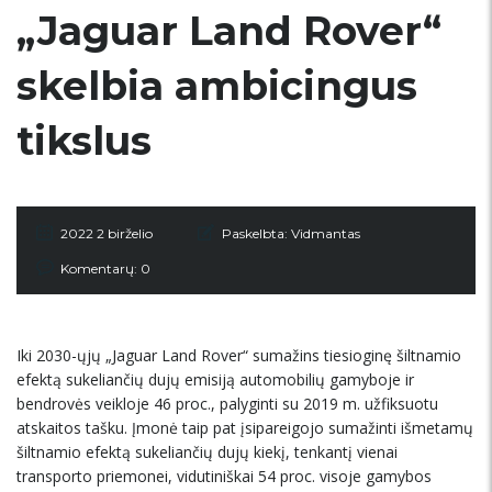
„Jaguar Land Rover“
skelbia ambicingus
tikslus
2022 2 birželio
Paskelbta:
Vidmantas
Komentarų: 0
Iki 2030-ųjų „Jaguar Land Rover“ sumažins tiesioginę šiltnamio
efektą sukeliančių dujų emisiją automobilių gamyboje ir
bendrovės veikloje 46 proc., palyginti su 2019 m. užfiksuotu
atskaitos tašku. Įmonė taip pat įsipareigojo sumažinti išmetamų
šiltnamio efektą sukeliančių dujų kiekį, tenkantį vienai
transporto priemonei, vidutiniškai 54 proc. visoje gamybos