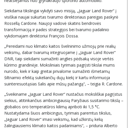
neatsiejamus nuo grynakraujo sportinio automobilio.
Siekdama tikslingai vykdyti savo misiją, „Jaguar Land Rover“ į
visiškai naujai sukurtas tvarumo direktoriaus pareigas paskyrė
Rossellą Cardone. Naujoji vadovė skatins bendrovės
transformaciją ir padės strategijos bei tvarumo padalinio
vykdomajam direktoriui François Dossa.
„Pereidami nuo klimato kaitos švelninimo užmojų prie realių
veiksmų, dabar tvarumą integruojame į „Jaguar Land Rover“
DNR, taip siekdami sumažinti anglies pėdsaką visoje vertės
kūrimo grandinėje. Moksliniais tyrimais pagrįsti tikslai mums
nurodo, kiek ir kaip greitai privalome sumažinti išmetamų
šiltnamio efektą sukeliančių dujų kiekį ir kartu informuoja
suinteresuotąsias šalis apie mūsų pažangą“, – teigia R. Cardone.
„Sveikiname „Jaguar Land Rover“ nustačius moksliškai pagrįstus
siekius, atitinkančius ambicingiausią Paryžiaus susitarimo tikslą –
globalios oro temperatūros kilimą apriboti iki 1,5 °C.
Nustatydama šiuos ambicingus, tyrimais paremtus tikslus,
„Jaguar Land Rover“ imasi veiksmų, kad užkirstų kelią
žalingiausiems klimato kaitos padariniams“, – priduria Alberto