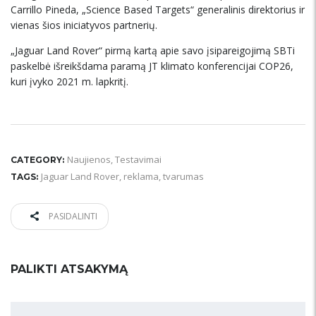
Carrillo Pineda, „Science Based Targets“ generalinis direktorius ir
vienas šios iniciatyvos partnerių.
„Jaguar Land Rover“ pirmą kartą apie savo įsipareigojimą SBTi
paskelbė išreikšdama paramą JT klimato konferencijai COP26,
kuri įvyko 2021 m. lapkritį.
Naujienos
,
Testavimai
CATEGORY:
Jaguar Land Rover
,
reklama
,
tvarumas
TAGS:
PASIDALINTI
PALIKTI ATSAKYMĄ