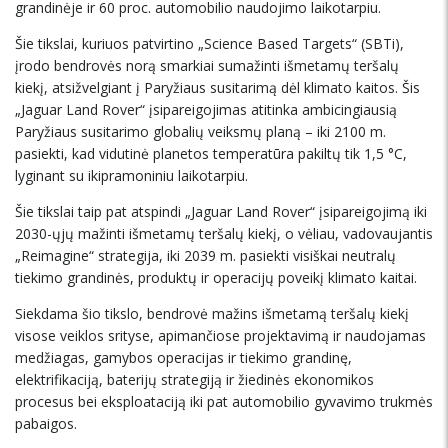
grandinėje ir 60 proc. automobilio naudojimo laikotarpiu.
Šie tikslai, kuriuos patvirtino „Science Based Targets“ (SBTi),
įrodo bendrovės norą smarkiai sumažinti išmetamų teršalų
kiekį, atsižvelgiant į Paryžiaus susitarimą dėl klimato kaitos. Šis
„Jaguar Land Rover“ įsipareigojimas atitinka ambicingiausią
Paryžiaus susitarimo globalių veiksmų planą – iki 2100 m.
pasiekti, kad vidutinė planetos temperatūra pakiltų tik 1,5 °C,
lyginant su ikipramoniniu laikotarpiu.
Šie tikslai taip pat atspindi „Jaguar Land Rover“ įsipareigojimą iki
2030-ųjų mažinti išmetamų teršalų kiekį, o vėliau, vadovaujantis
„Reimagine“ strategija, iki 2039 m. pasiekti visiškai neutralų
tiekimo grandinės, produktų ir operacijų poveikį klimato kaitai.
Siekdama šio tikslo, bendrovė mažins išmetamą teršalų kiekį
visose veiklos srityse, apimančiose projektavimą ir naudojamas
medžiagas, gamybos operacijas ir tiekimo grandinę,
elektrifikaciją, baterijų strategiją ir žiedinės ekonomikos
procesus bei eksploataciją iki pat automobilio gyvavimo trukmės
pabaigos.