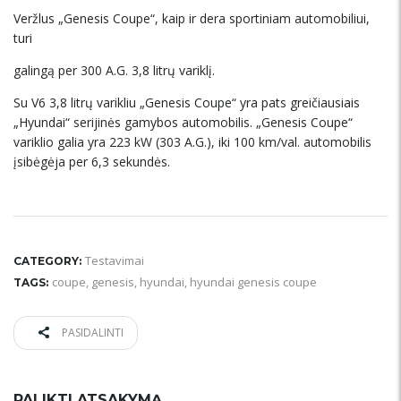
Veržlus „Genesis Coupe“, kaip ir dera sportiniam automobiliui,
turi
galingą per 300 A.G. 3,8 litrų variklį.
Su V6 3,8 litrų varikliu „Genesis Coupe“ yra pats greičiausiais
„Hyundai“ serijinės gamybos automobilis. „Genesis Coupe“
variklio galia yra 223 kW (303 A.G.), iki 100 km/val. automobilis
įsibėgėja per 6,3 sekundės.
Testavimai
CATEGORY:
coupe
,
genesis
,
hyundai
,
hyundai genesis coupe
TAGS:
PASIDALINTI
PALIKTI ATSAKYMĄ