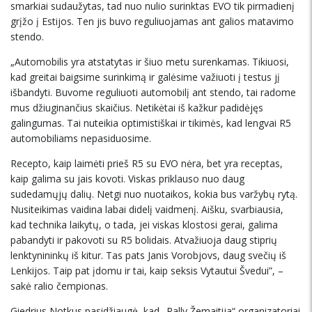
smarkiai sudaužytas, tad nuo nulio surinktas EVO tik pirmadienį
grįžo į Estijos. Ten jis buvo reguliuojamas ant galios matavimo
stendo.
„Automobilis yra atstatytas ir šiuo metu surenkamas. Tikiuosi,
kad greitai baigsime surinkimą ir galėsime važiuoti į testus jį
išbandyti. Buvome reguliuoti automobilį ant stendo, tai radome
mus džiuginančius skaičius. Netikėtai iš kažkur padidėjęs
galingumas. Tai nuteikia optimistiškai ir tikimės, kad lengvai R5
automobiliams nepasiduosime.
Recepto, kaip laimėti prieš R5 su EVO nėra, bet yra receptas,
kaip galima su jais kovoti. Viskas priklauso nuo daug
sudedamųjų dalių. Netgi nuo nuotaikos, kokia bus varžybų rytą.
Nusiteikimas vaidina labai didelį vaidmenį. Aišku, svarbiausia,
kad technika laikytų, o tada, jei viskas klostosi gerai, galima
pabandyti ir pakovoti su R5 bolidais. Atvažiuoja daug stiprių
lenktynininkų iš kitur. Tas pats Janis Vorobjovs, daug svečių iš
Lenkijos. Taip pat įdomu ir tai, kaip seksis Vytautui Švedui”, –
sakė ralio čempionas.
Giedrius Notkus pasidžiaugė, kad „Rally Žemaitija“ organizatoriai