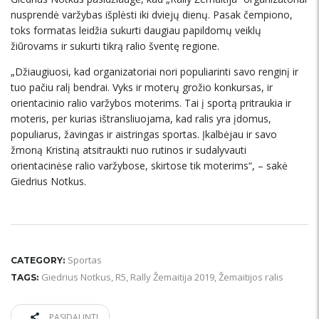
nusprendė varžybas išplėsti iki dviejų dienų. Pasak čempiono,
toks formatas leidžia sukurti daugiau papildomų veiklų
žiūrovams ir sukurti tikrą ralio šventę regione.
„Džiaugiuosi, kad organizatoriai nori populiarinti savo renginį ir
tuo pačiu ralį bendrai. Vyks ir moterų grožio konkursas, ir
orientacinio ralio varžybos moterims. Tai į sportą pritraukia ir
moteris, per kurias ištransliuojama, kad ralis yra įdomus,
populiarus, žavingas ir aistringas sportas. Įkalbėjau ir savo
žmoną Kristiną atsitraukti nuo rutinos ir sudalyvauti
orientacinėse ralio varžybose, skirtose tik moterims“, – sakė
Giedrius Notkus.
Sportas
CATEGORY:
Giedrius Notkus
,
R5
,
Rally Žemaitija 2019
,
Žemaitijos ralis
TAGS:
PASIDALINTI