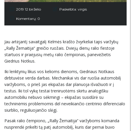
2019 12 birželio
Paskelbta:
virgis
Komentarų: 0
Jau artėjantį savaitgalį Kelmės krašto žvyrkeliai taps varžybų
„Rally Žemaitija“ greičio ruožais. Dviejų dienų ralio fiestoje
startuos ir praėjusių metų ralio čempionas, panevėžietis
Giedrius Notkus.
Iki lenktynių likus vos kelioms dienoms, Giedriaus Notkaus
dirbtuvėse verda darbas. Mechanikai vis dar ruošia automobilį
varžyboms, o prieš jas ekipažas dar planuoja išvažiuoti ir į
testus. Iki tol vykę testai treniruotėms skirtu analogišku
automobiliu nebuvo sėkmingi – ekipažas susidūrė su
techninėmis problemomis dėl neveikiančio centrinio diferencialo
siurblio, reguliuojančio slėgį.
Pasak ralio čempiono, „Rally Žemaitija“ varžyboms komanda
nusprendė prikelti tą patį automobilį, kuris dar pernai buvo