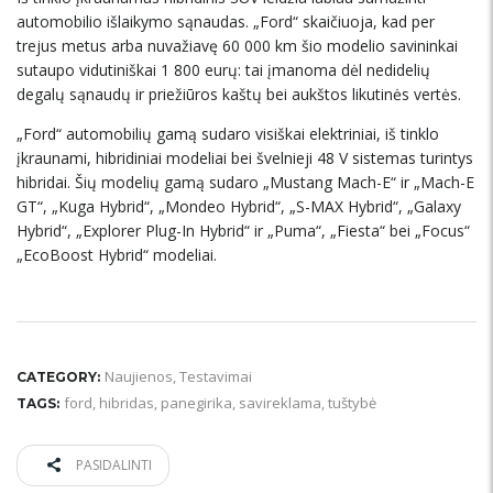
automobilio išlaikymo sąnaudas. „Ford“ skaičiuoja, kad per
trejus metus arba nuvažiavę 60 000 km šio modelio savininkai
sutaupo vidutiniškai 1 800 eurų: tai įmanoma dėl nedidelių
degalų sąnaudų ir priežiūros kaštų bei aukštos likutinės vertės.
„Ford“ automobilių gamą sudaro visiškai elektriniai, iš tinklo
įkraunami, hibridiniai modeliai bei švelnieji 48 V sistemas turintys
hibridai. Šių modelių gamą sudaro „Mustang Mach-E“ ir „Mach-E
GT“, „Kuga Hybrid“, „Mondeo Hybrid“, „S-MAX Hybrid“, „Galaxy
Hybrid“, „Explorer Plug-In Hybrid“ ir „Puma“, „Fiesta“ bei „Focus“
„EcoBoost Hybrid“ modeliai.
Naujienos
,
Testavimai
CATEGORY:
ford
,
hibridas
,
panegirika
,
savireklama
,
tuštybė
TAGS:
PASIDALINTI