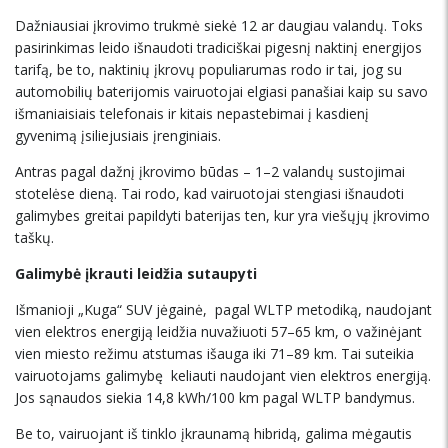
Dažniausiai įkrovimo trukmė siekė 12 ar daugiau valandų. Toks
pasirinkimas leido išnaudoti tradiciškai pigesnį naktinį energijos
tarifą, be to, naktinių įkrovų populiarumas rodo ir tai, jog su
automobilių baterijomis vairuotojai elgiasi panašiai kaip su savo
išmaniaisiais telefonais ir kitais nepastebimai į kasdienį
gyvenimą įsiliejusiais įrenginiais.
Antras pagal dažnį įkrovimo būdas – 1–2 valandų sustojimai
stotelėse dieną. Tai rodo, kad vairuotojai stengiasi išnaudoti
galimybes greitai papildyti baterijas ten, kur yra viešųjų įkrovimo
taškų.
Galimybė įkrauti leidžia sutaupyti
Išmanioji „Kuga“ SUV jėgainė, pagal WLTP metodiką, naudojant
vien elektros energiją leidžia nuvažiuoti 57–65 km, o važinėjant
vien miesto režimu atstumas išauga iki 71–89 km. Tai suteikia
vairuotojams galimybę keliauti naudojant vien elektros energiją.
Jos sąnaudos siekia 14,8 kWh/100 km pagal WLTP bandymus.
Be to, vairuojant iš tinklo įkraunamą hibridą, galima mėgautis