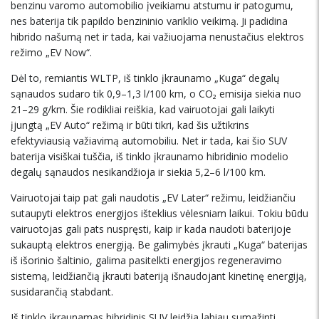
benzinu varomo automobilio įveikiamu atstumu ir patogumu,
nes baterija tik papildo benzininio variklio veikimą. Ji padidina
hibrido našumą net ir tada, kai važiuojama nenustačius elektros
režimo „EV Now“.
Dėl to, remiantis WLTP, iš tinklo įkraunamo „Kuga“ degalų
sąnaudos sudaro tik 0,9–1,3 l/100 km, o CO₂ emisija siekia nuo
21–29 g/km. Šie rodikliai reiškia, kad vairuotojai gali laikyti
įjungtą „EV Auto“ režimą ir būti tikri, kad šis užtikrins
efektyviausią važiavimą automobiliu. Net ir tada, kai šio SUV
baterija visiškai tuščia, iš tinklo įkraunamo hibridinio modelio
degalų sąnaudos nesikandžioja ir siekia 5,2–6 l/100 km.
Vairuotojai taip pat gali naudotis „EV Later“ režimu, leidžiančiu
sutaupyti elektros energijos išteklius vėlesniam laikui. Tokiu būdu
vairuotojas gali pats nuspręsti, kaip ir kada naudoti baterijoje
sukauptą elektros energiją. Be galimybės įkrauti „Kuga“ baterijas
iš išorinio šaltinio, galima pasitelkti energijos regeneravimo
sistemą, leidžiančią įkrauti bateriją išnaudojant kinetinę energiją,
susidarančią stabdant.
Iš tinklo įkraunamas hibridinis SUV leidžia labiau sumažinti