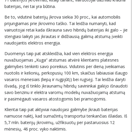
baterijas, nei tai yra būtina.
Be to, vidutinė baterijų įkrova siekia 30 proc., kai automobilis
prijungiamas prie įkrovimo taško. Tai leidžia numanyti, kad
vairuotojai retai kada iškrauna savo hibridų baterijas iki galo – jie
stengiasi laikyti jas įkrautas ir didžiausią galimą atstumą įveikti
naudojantis elektros energija.
Duomenys taip pat atskleidžia, kad vien elektros energija
nuvažiuojamas „Kuga“ atstumas atvėrė klientams platesnes
galimybes tenkinti savo poreikius. Vidutinis per dieną įveikiamas
nuotolis ir kelionių, perkopusių 100 km, skaičius labiausiai išaugo
vasaros mėnesiais (liepą ir rugpjūtį) bei rugsėjį. Tai leidžia daryti
išvadą, jog iš tinklo įkraunamų hibridų savininkai galėjo išnaudoti
savo benzinu ir elektra varomų modelių nuvažiuojamą atstumą
ir pasimėgauti vasaros atostogomis bei pramogomis.
Klientai taip pat aktyviai naudojasi galimybe įkrauti baterijas
namuose naktį, kad sumažintų transportui tenkančias išlaidas. Iš
5,7 mln. baterijų įkrovimų, užfiksuotų per pastaruosius 12
mėnesių, 46 proc. vyko naktimis.