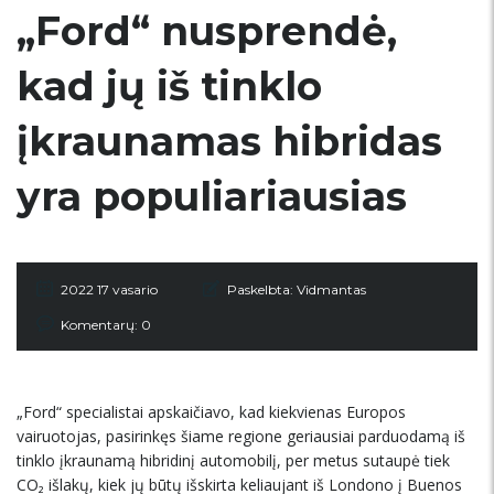
„Ford“ nusprendė,
kad jų iš tinklo
įkraunamas hibridas
yra populiariausias
2022 17 vasario
Paskelbta:
Vidmantas
Komentarų: 0
„Ford“ specialistai apskaičiavo, kad kiekvienas Europos
vairuotojas, pasirinkęs šiame regione geriausiai parduodamą iš
tinklo įkraunamą hibridinį automobilį, per metus sutaupė tiek
CO₂ išlakų, kiek jų būtų išskirta keliaujant iš Londono į Buenos