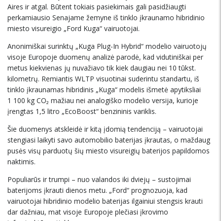
Aires ir atgal. Būtent tokiais pasiekimais gali pasidžiaugti
perkamiausio Senajame žemyne iš tinklo įkraunamo hibridinio
miesto visureigio „Ford Kuga“ vairuotojai.
Anonimiškai surinktų „Kuga Plug-In Hybrid“ modelio vairuotojų
visoje Europoje duomenų analizė parodė, kad vidutiniškai per
metus kiekvienas jų nuvažiavo tik kiek daugiau nei 10 tūkst.
kilometrų. Remiantis WLTP visuotinai suderintu standartu, iš
tinklo įkraunamas hibridinis „Kuga“ modelis išmetė apytiksliai
1 100 kg CO₂ mažiau nei analogiško modelio versija, kurioje
įrengtas 1,5 litro „EcoBoost“ benzininis variklis.
Šie duomenys atskleidė ir kitą įdomią tendenciją – vairuotojai
stengiasi laikyti savo automobilio baterijas įkrautas, o maždaug
pusės visų parduotų šių miesto visureigių baterijos papildomos
naktimis.
Populiarūs ir trumpi – nuo valandos iki dviejų – sustojimai
baterijoms įkrauti dienos metu. „Ford“ prognozuoja, kad
vairuotojai hibridinio modelio baterijas ilgainiui stengsis krauti
dar dažniau, mat visoje Europoje plečiasi įkrovimo