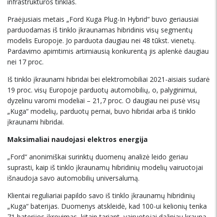
infrastruktūros tinklas.
Praėjusiais metais „Ford Kuga Plug-In Hybrid“ buvo geriausiai
parduodamas iš tinklo įkraunamas hibridinis visų segmentų
modelis Europoje. Jo parduota daugiau nei 48 tūkst. vienetų.
Pardavimo apimtimis artimiausią konkurentą jis aplenkė daugiau
nei 17 proc.
Iš tinklo įkraunami hibridai bei elektromobiliai 2021-aisiais sudarė
19 proc. visų Europoje parduotų automobilių, o, palyginimui,
dyzelinu varomi modeliai – 21,7 proc. O daugiau nei pusė visų
„Kuga“ modelių, parduotų pernai, buvo hibridai arba iš tinklo
įkraunami hibridai.
Maksimaliai naudojasi elektros energija
„Ford“ anonimiškai surinktų duomenų analizė leido geriau
suprasti, kaip iš tinklo įkraunamų hibridinių modelių vairuotojai
išnaudoja savo automobilių universalumą.
Klientai reguliariai papildo savo iš tinklo įkraunamų hibridinių
„Kuga“ baterijas. Duomenys atskleidė, kad 100-ui kelionių tenka
71 baterijos įkrovimas, kitaip tariant, vairuotojai dažniau krauna