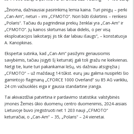
„Žinoma, dažniausiai pasirinkimą lemia kaina. Turi pinigų – perki
„Can-Am“, neturi – imi „CFMOTO“. Nori būti išskirtinis – renkiesi
„Polaris“. Tačiau du pagrindiniai prekių ženklai yra „Can-Am“ ir
„CFMOTO“. Jų kainos skirtumas labai didelis, o per visą
eksploatacijos laikotarpį jis tik dar labiau išaugs“, – konstatuoja
A. Kanopkinas.
Ekspertai sutinka, kad „Can-Am“ pasižymi geriausiomis
savybėmis, tačiau įsigyti šį keturratį gali toli gražu ne kiekvienas.
Netgi tie, kurie turi pakankamai lėšų, vis dažniau atsigręžia į
„CFMOTO“ – už maždaug 14 tūkst. eurų jau galima nusipirkti šio
gamintojo flagmaną „CFORCE 1000 Overland“ su 85 AG varikliu,
24 cm važiuoklės eiga ir gausia standartine įranga.
Tai akivaizdžiai patvirtina ir pardavimo statistika: valstybinės
įmonės Žemės ūkio duomenų centro duomenimis, 2024-aisiais
Lietuvoje buvo įregistruoti net 1 203 nauji „CFMOTO“
keturračiai, o „Can-Am“ – 35, „Polaris“ – 24 vienetai.