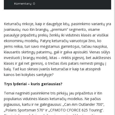
Komentarų: 0
Keturračių rinkoje, kaip ir daugelyje kitų, pasirinkimo variantų yra
įvairiausių: nuo itin brangių, „premium“ segmento, visame
pasaulyje pripažintų prekių ženklų iki vidutinės klasės ar visiškai
ekonominių modelių. Patyrę keturračių vairuotojai žino, ko
jiems reikia, turi savo mėgstamus gamintojus, tačiau naujokui,
klausantis skirtingų patarimų, gali ir galva apsisukti. Vienas siūlys
investuoti į brangų modelį, kitas – rinktis pigesnį, bet aukštesnės
klasės ir gal net geresnį, o trečias išvis patars nemesti pinigų į
balą. Tad kuo skiriasi įvairūs keturračiai ir kaip tai atsispindi
kainos bei kokybės santykyje?
Trys lyderiai – kuris geriausias?
Temai nagrinėti pasirinkime tris pirkėjų jau pripažintus ir itin
populiarius vidutinės klasės keturračių modelius. Ne pačius
pigiausius, kartu ir ne galingiausius: „Can-Am Outlander 700“,
„Polaris Sportsman 570“ ir „CFMOTO CFORCE 625 Touring“.