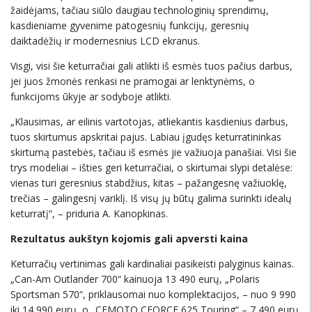
žaidėjams, tačiau siūlo daugiau technologinių sprendimų,
kasdieniame gyvenime patogesnių funkcijų, geresnių
daiktadėžių ir modernesnius LCD ekranus.
Visgi, visi šie keturračiai gali atlikti iš esmės tuos pačius darbus,
jei juos žmonės renkasi ne pramogai ar lenktynėms, o
funkcijoms ūkyje ar sodyboje atlikti.
„Klausimas, ar eilinis vartotojas, atliekantis kasdienius darbus,
tuos skirtumus apskritai pajus. Labiau įgudęs keturratininkas
skirtumą pastebės, tačiau iš esmės jie važiuoja panašiai. Visi šie
trys modeliai – išties geri keturračiai, o skirtumai slypi detalėse:
vienas turi geresnius stabdžius, kitas – pažangesnę važiuoklę,
trečias – galingesnį variklį. Iš visų jų būtų galima surinkti idealų
keturratį“, – priduria A. Kanopkinas.
Rezultatus aukštyn kojomis gali apversti kaina
Keturračių vertinimas gali kardinaliai pasikeisti palyginus kainas.
„Can-Am Outlander 700“ kainuoja 13 490 eurų, „Polaris
Sportsman 570“, priklausomai nuo komplektacijos, – nuo 9 990
iki 14 990 eurų, o „CFMOTO CFORCE 625 Touring“ – 7 490 eurų.