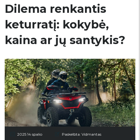
Dilema renkantis
keturratį: kokybė,
kaina ar jų santykis?
2025 14 spalio
Paskelbta:
Vidmantas