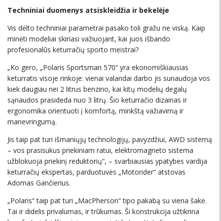
Techniniai duomenys atsiskleidžia ir bekelėje
Vis dėlto techniniai parametrai pasako toli gražu ne viską. Kaip
minėti modeliai skiriasi važiuojant, kai juos išbando
profesionalūs keturračių sporto meistrai?
„Ko gero, „Polaris Sportsman 570“ yra ekonomiškiausias
keturratis visoje rinkoje: vienai valandai darbo jis sunaudoja vos
kiek daugiau nei 2 litrus benzino, kai kitų modelių degalų
sąnaudos prasideda nuo 3 litrų. Šio keturračio dizainas ir
ergonomika orientuoti į komfortą, minkštą važiavimą ir
manevringumą.
Jis taip pat turi išmaniųjų technologijų, pavyzdžiui, AWD sistemą
– vos prasisukus priekiniam ratui, elektromagneto sistema
užblokuoja priekinį reduktorių“, – svarbiausias ypatybes vardija
keturračių ekspertas, parduotuvės „Motorider“ atstovas
Adomas Gančierius.
„Polaris“ taip pat turi „MacPherson“ tipo pakabą su viena šake.
Tai ir didelis privalumas, ir trūkumas. Ši konstrukcija užtikrina