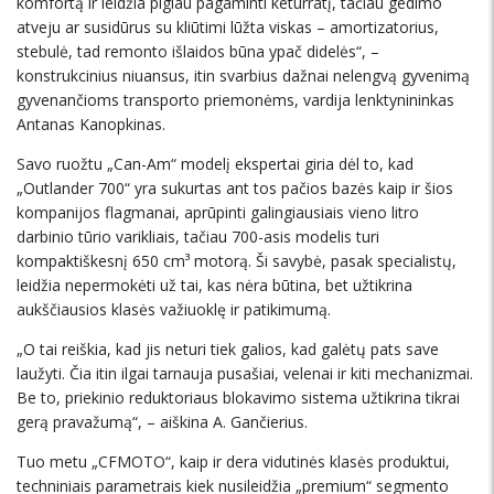
komfortą ir leidžia pigiau pagaminti keturratį, tačiau gedimo
atveju ar susidūrus su kliūtimi lūžta viskas – amortizatorius,
stebulė, tad remonto išlaidos būna ypač didelės“, –
konstrukcinius niuansus, itin svarbius dažnai nelengvą gyvenimą
gyvenančioms transporto priemonėms, vardija lenktynininkas
Antanas Kanopkinas.
Savo ruožtu „Can-Am“ modelį ekspertai giria dėl to, kad
„Outlander 700“ yra sukurtas ant tos pačios bazės kaip ir šios
kompanijos flagmanai, aprūpinti galingiausiais vieno litro
darbinio tūrio varikliais, tačiau 700-asis modelis turi
kompaktiškesnį 650 cm³ motorą. Ši savybė, pasak specialistų,
leidžia nepermokėti už tai, kas nėra būtina, bet užtikrina
aukščiausios klasės važiuoklę ir patikimumą.
„O tai reiškia, kad jis neturi tiek galios, kad galėtų pats save
laužyti. Čia itin ilgai tarnauja pusašiai, velenai ir kiti mechanizmai.
Be to, priekinio reduktoriaus blokavimo sistema užtikrina tikrai
gerą pravažumą“, – aiškina A. Gančierius.
Tuo metu „CFMOTO“, kaip ir dera vidutinės klasės produktui,
techniniais parametrais kiek nusileidžia „premium“ segmento