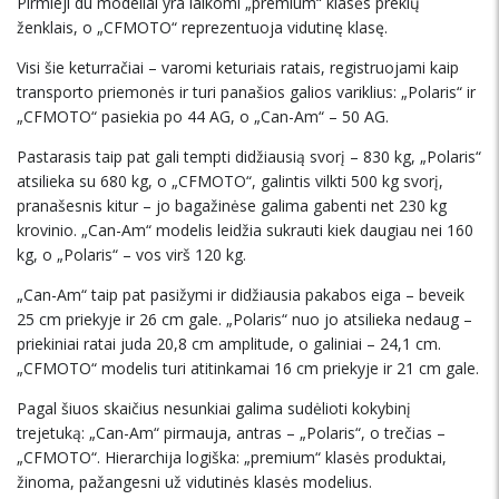
Pirmieji du modeliai yra laikomi „premium“ klasės prekių
ženklais, o „CFMOTO“ reprezentuoja vidutinę klasę.
Visi šie keturračiai – varomi keturiais ratais, registruojami kaip
transporto priemonės ir turi panašios galios variklius: „Polaris“ ir
„CFMOTO“ pasiekia po 44 AG, o „Can-Am“ – 50 AG.
Pastarasis taip pat gali tempti didžiausią svorį – 830 kg, „Polaris“
atsilieka su 680 kg, o „CFMOTO“, galintis vilkti 500 kg svorį,
pranašesnis kitur – jo bagažinėse galima gabenti net 230 kg
krovinio. „Can-Am“ modelis leidžia sukrauti kiek daugiau nei 160
kg, o „Polaris“ – vos virš 120 kg.
„Can-Am“ taip pat pasižymi ir didžiausia pakabos eiga – beveik
25 cm priekyje ir 26 cm gale. „Polaris“ nuo jo atsilieka nedaug –
priekiniai ratai juda 20,8 cm amplitude, o galiniai – 24,1 cm.
„CFMOTO“ modelis turi atitinkamai 16 cm priekyje ir 21 cm gale.
Pagal šiuos skaičius nesunkiai galima sudėlioti kokybinį
trejetuką: „Can-Am“ pirmauja, antras – „Polaris“, o trečias –
„CFMOTO“. Hierarchija logiška: „premium“ klasės produktai,
žinoma, pažangesni už vidutinės klasės modelius.