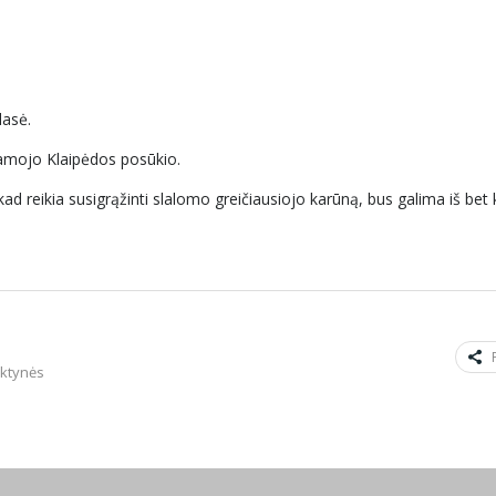
lasė.
namojo Klaipėdos posūkio.
kad reikia susigrąžinti slalomo greičiausiojo karūną, bus galima iš bet 
nktynės