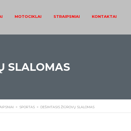
I
MOTOCIKLAI
STRAIPSNIAI
KONTAKTAI
VŲ SLALOMAS
AIPSNIAI
>
SPORTAS
>
DEŠIMTASIS ŽIŪROVŲ SLALOMAS