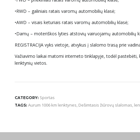
•RWD – galiniais ratais varomų automobilių klasė;
•AWD – visais keturiais ratais varomų automobilių klasė;
•Damų – moteriškos lyties atstovių vairuojamų automobilių k
REGISTRACIJA vyks vietoje, atvykus į slalomo trasą prie vadi
Važiavimo laikai matomi interneto tinklapyje, todėl pastebėti, 
lenktynių vietos.
Sportas
CATEGORY:
Aurum 1006 km lenktynes
,
Dešimtasis žiūrovų slalomas
,
le
TAGS: