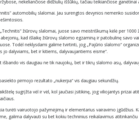
ržybose, nekeliančiose didžiulių iššūkių, tačiau teikiančiose ganėtina
Technitis” automobilių slalomai. Jau surengtos devynios nemenko susi
dešimtosios.
„Technitis“ žiūrovų slalomai, juose savo meistriškumą kėlė per 1000 
bejonių, kad išlaikę žiūrovų slalomo egzaminą ir patobulinę savo va
liuose. Todėl neklysdami galime tvirtinti, jog „Pajūrio slalomo“ organ
jo dalyviams, bet ir kitiems, dalyvaujantiems eisme“.
išbando vis daugiau ne tik naujokų, bet ir tikrų slalomo asų, dalyvau
o pasiekto pirmojo rezultato „nukerpa“ vis daugiau sekundžių.
telę sugrįžta vėl ir vėl, kol jaučiasi įsitikinę, jog viliojantys prizai at
 skaičiaus.
ia turėti vairuotojo pažymėjimą ir elementarius vairavimo įgūdžius. Ka
me, galima dalyvauti su bet kokiu techninius reikalavimus atitinkančiu