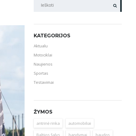
PAIEŠKA
KATEGORIJOS
Aktualu
Motociklai
Naujienos
Sportas
Testavimai
ŽYMOS
antrinė rinka
automobiliai
Baltijos šalys
bandymai
baudos