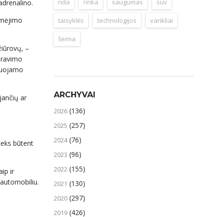
rida
rinka
saugumas
suv
i adrenalino.
domėjimo
taisyklės
technologijos
varikliai
šeima
žiūrovų, –
iravimo
izuojamo
ARCHYVAI
jančių ar
(136)
2026
(257)
2025
(76)
2024
iteks būtent
(96)
2023
(155)
2022
ip ir
 automobiliu.
(130)
2021
(297)
2020
(426)
2019