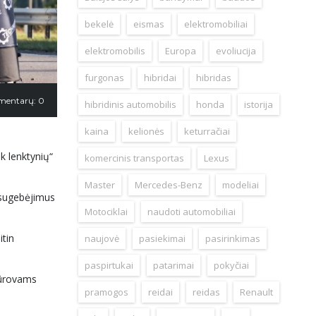
bekelė
eismas
elektromobiliai
elektromobilis
Europa
evoliucija
furgonas
hibridai
hibridas
mentarų: 0
hibridinis automobilis
honda
istorija
kaina
kelionės
keturračiai
k lenktynių“
komercinis transportas
Lexus
Master
Mercedes-Benz
modeliai
o sugebėjimus
Motociklai
naudoti automobiliai
itin
naujovė
pasiekimai
pasirinkimas
paspirtukai
patarimai
pokyčiai
iūrovams
pramogos
reidai
reidas
Renault