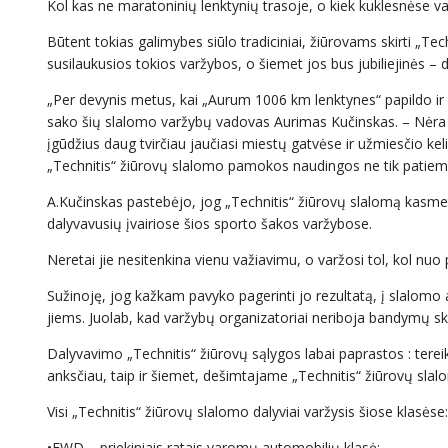
Kol kas ne maratoninių lenktynių trasoje, o kiek kuklesnėse va
Būtent tokias galimybes siūlo tradiciniai, žiūrovams skirti „
susilaukusios tokios varžybos, o šiemet jos bus jubiliejinės – 
„Per devynis metus, kai „Aurum 1006 km lenktynes“ papildo ir 
sako šių slalomo varžybų vadovas Aurimas Kučinskas. – Nėra a
įgūdžius daug tvirčiau jaučiasi miestų gatvėse ir užmiesčio ke
„Technitis“ žiūrovų slalomo pamokos naudingos ne tik patiems 
A.Kučinskas pastebėjo, jog „Technitis“ žiūrovų slalomą kasmet 
dalyvavusių įvairiose šios sporto šakos varžybose.
Neretai jie nesitenkina vienu važiavimu, o varžosi tol, kol nu
Sužinoję, jog kažkam pavyko pagerinti jo rezultatą, į slalomo aikš
jiems. Juolab, kad varžybų organizatoriai neriboja bandymų
Dalyvavimo „Technitis“ žiūrovų sąlygos labai paprastos : tereik
anksčiau, taip ir šiemet, dešimtajame „Technitis“ žiūrovų slalo
Visi „Technitis“ žiūrovų slalomo dalyviai varžysis šiose klasėse:
•FWD – priekiniais ratais varomų automobilių klasė;