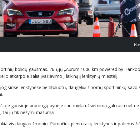
Ko
ų sportinių bolidų gausmas. 26-ųjų „Aurum 1006 km powered by Hankoo
elio atkarpoje šalia įvažiavimo į laikinąjį lenktynių miestelį.
, jog šiose lenktynėse be tituluotų, daugeliui žinomų sportininkų sav
i.
nčioje gausioje pramogų pynėje sau mielą užsiėmimą gali rasti net ne 
ų, tai jų tik nežymi mažuma.
raukia vis daugiau žmonių. Pamačius plento asų lenktynes ir patiems ž