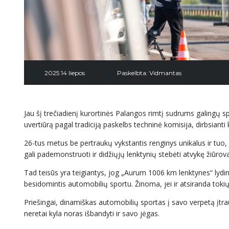
2025 14 liepos
Paskelbta:
Vidmantas
Jau šį trečiadienį kurortinės Palangos rimtį sudrums galing
uvertiūrą pagal tradiciją paskelbs techninė komisija, dirbsianti k
26-tus metus be pertraukų vykstantis renginys unikalus ir tuo
gali pademonstruoti ir didžiųjų lenktynių stebėti atvykę žiūrova
Tad teisūs yra teigiantys, jog „Aurum 1006 km lenktynes“ lydi
besidomintis automobilių sportu. Žinoma, jei ir atsiranda toki
Priešingai, dinamiškas automobilių sportas į savo verpetą įt
neretai kyla noras išbandyti ir savo jėgas.