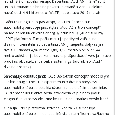
hibridinė šio modelio versija. Dabartinis „Audi A6 TFSI e“ su iš
tinklo įkraunama hibridine pavara, leidžiančia vien tik elektra
nuvažiuoti iki 91 kilometro (WLTP), debiutavo 2019 metais.
Tačiau skirtingai nuo pastarojo, 2021 m. Šanchajaus
automobilių parodoje pristatytas „Audi A6 e-tron concept“
naudoja vien tik elektros energiją ir turi naują „Audi“ sukurtą
„PPE“ platformą. Tuo pačiu metu jis pasižymi visiškai nauju
dizainu – vienintelis su dabartiniu „A6“ jį siejantis dalykas yra
dydis. Būdamas 4,96 metro ilgio, 1,96 metro pločio ir 1,44
metro aukščio, jis buvo kuriamas kaip „Sportback“ versija ir savo
bruožais akivaizdžiai perteikia sistemingą šiuolaikinio „Audi“
dizaino progresą.
Šanchajuje debiutuojantis „Audi A6 e-tron concept“ modelis yra
kur kas daugiau nei tik eksperimentinio dizaino pavyzdys –
automobilio kėbulas suteikia užuominą apie būsimus serijinius
„Audi“ modelius ir akivaizdžiai atskleidžia kaip dinamiškai ir
elegantiškai atrodys elektrinė keturių žiedų markės verslo klasė.
O nauja „PPE“ platforma užtikrins, kad tai ką sufleruoja
automobilio kėbulo linijos, bus įkūnyta dinamiškomis važiavimo