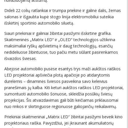
nuvažiuojamą atstumą.
Dideli 22 colių ratlankiai ir trumpa priekinė ir galinė dalis, žemas
salonas ir išgaubta kupė stogo linija elektromobiliui suteikia
išskirtinį sportinio automobilio siluetą.
Siauri priekiniai ir galiniai žibintai pasižymi išskirtine grafika.
Skaitmeninės „Matrix LED“ ir „OLED“ technologijos užtikrina
maksimaliai ryškų apšvietimą ir daug technologijų, esančių
nedideliuose žibintuose, tuo pačiu metu siūlant pasirenkamos
išvaizdos šviesas.
Abejose automobilio pusėse esantys trys maži aukštos raiškos
LED projektoriai apšviečia plotą apačioje po atidarytomis
durelėmis – dinaminės šviesos pasveikina savo keleivius
pranešimais jų kalba. Kiti keturi aukštos raiškos LED projektoriai,
sumontuoti automobilio šonuose, skleidžia posūkių šviesų
projekcijas. Šis atvaizdavimas gali būti keičiamas priklausomai
nuo rinkos ir skirtinguose regionuose galiojančių reikalavimų.
Priekiniai skaitmeninai „Matrix LED“ žibintai pasižymi beveik kino
projektoriaus raiška. Pavyzdžiui, jei įkraunant akumuliatorių