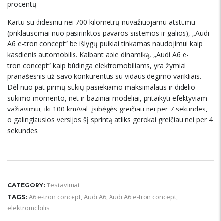
procentų.
Kartu su didesniu nei 700 kilometrų nuvažiuojamu atstumu
(priklausomai nuo pasirinktos pavaros sistemos ir galios), „Audi
A6 e-tron concept“ be išlygų puikiai tinkamas naudojimui kaip
kasdienis automobilis. Kalbant apie dinamiką, „Audi A6 e-
tron concept“ kaip būdinga elektromobiliams, yra žymiai
pranašesnis už savo konkurentus su vidaus degimo varikliais.
Dėl nuo pat pirmų sūkių pasiekiamo maksimalaus ir didelio
sukimo momento, net ir baziniai modeliai, pritaikyti efektyviam
važiavimui, iki 100 km/val. įsibėgės greičiau nei per 7 sekundes,
o galingiausios versijos šį sprintą atliks gerokai greičiau nei per 4
sekundes.
Testavimai
CATEGORY:
A6 e-tron concept
,
Audi A6
,
Audi A6 e-tron concept
,
TAGS:
elektromobilis