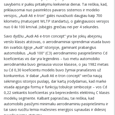
savybėms ir puikiu pritaikymu kiekvienai dienai. Tai reiškia, kad,
priklausomai nuo pasirinktos pavaros sistemos ir modelio
versijos, „Audi A6 e-tron“ galės nuvažiuoti daugiau kaip 700
kilometrų (matuojant WLTP standartu), o galingiausios versijos
nuo 0 iki 100 km/val. įsibėgės greičiau nei per 4 sekundes.
Savo dydžiu „Audi A6 e-tron concept“ yra be jokių abejonių
verslo klasės atstovas, o aerodinaminiai sprendimai visada buvo
itin svarbūs ilgoje „Audi“ istorijoje, gaminant prabangius
automobilius. „Audi 100“ (C3) aerodinaminio pasipriešinimo Cd
koeficientas vis dar yra legendinis – tuo metu automobilio
aerodinamika buvo geriausia visose klasėse, o jau 1982 metais
su Cd 0,30 koeficientu modelis buvo žymiai pranašesnis už
konkurentus. Ir dabar „Audi A6 e-tron concept“ verčia naują
sėkmingos istorijos puslapį, dar kartą įrodydamas, kad markė
visada apjungia formą ir funkciją tobuloje simbiozėje – vos Cd
0,22 siekiantis koeficientas yra beprecedentis elektrinių C klasės
modelių segmente. Kalbant paprasčiau, tai reiškia, kad
automobilis pasižymi minimaliu aerodinaminiu pasipriešinimu ir
tai savo ruožtu lemia mažesnes energijos sąnaudas ir didesnį