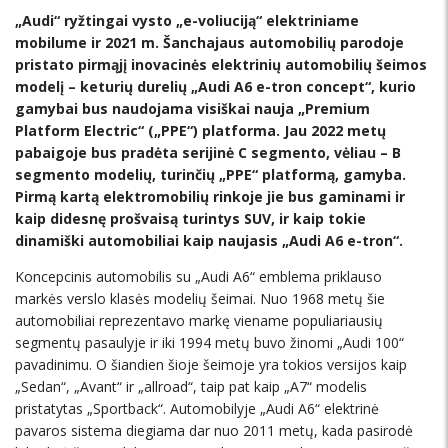
„Audi“ ryžtingai vysto „e-voliuciją“ elektriniame
mobilume ir 2021 m. Šanchajaus automobilių parodoje
pristato pirmąjį inovacinės elektrinių automobilių šeimos
modelį – keturių durelių „Audi A6 e-tron concept“, kurio
gamybai bus naudojama visiškai nauja „Premium
Platform Electric“ („PPE“) platforma. Jau 2022 metų
pabaigoje bus pradėta serijinė C segmento, vėliau – B
segmento modelių, turinčių „PPE“ platformą, gamyba.
Pirmą kartą elektromobilių rinkoje jie bus gaminami ir
kaip didesnę prošvaisą turintys SUV, ir kaip tokie
dinamiški automobiliai kaip naujasis „Audi A6 e-tron“.
Koncepcinis automobilis su „Audi A6“ emblema priklauso
markės verslo klasės modelių šeimai. Nuo 1968 metų šie
automobiliai reprezentavo markę viename populiariausių
segmentų pasaulyje ir iki 1994 metų buvo žinomi „Audi 100“
pavadinimu. O šiandien šioje šeimoje yra tokios versijos kaip
„Sedan“, „Avant“ ir „allroad“, taip pat kaip „A7“ modelis
pristatytas „Sportback“. Automobilyje „Audi A6“ elektrinė
pavaros sistema diegiama dar nuo 2011 metų, kada pasirodė