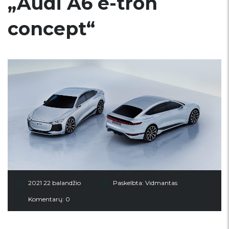
„Audi A6 e-tron
concept“
2021 22 balandžio
Paskelbta:
Vidmantas
Komentarų: 0