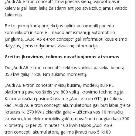
„Audi A6 e-tron concept“ stovi priešais sieną, vairuotojas ir
keleiviai gali leisti laiką žaisdami ant jos atvaizduojamus vaizdo
žaidimus.
Be to, pirmą kartą projekcijos aplink automobilį padeda
komunikuoti ir išorėje – naudojant išmanųjį automobilio
junglumą, „Audi A6 e-tron concept“ gali informuoti kitus eismo
dalyvius, jiems rodydamas vizualinę informaciją.
Greitas įkrovimas, tolimas nuvažiuojamas atstumas
Du „Audi A6 e-tron concept“ elektros varikliai pasiekia bendrą
350 kW galią ir 800 Nm sukimo momentą.
„Audi A6 e-tron concept“ ir visų būsimų modelių su PPE
platforma pavaros širdis yra 800 voltų įkrovimo technologija.
Kaip ir anksčiau pasirodžiusiame „Audi e-tron GT“, ji užtikrina,
kad „Audi A6 e-tron concept“ akumuliatorius gali būti labai greitai
įkrautas iki 270 kW siekiančia galia – užtenka vos 10 minučių
įkrovimo, kad elektromobilis galėtų nuvažiuoti daugiau kaip 300
kilometrų. O per 25 minutes 100 kWh talpos „Audi A6 e-
tron concept“ akumuliatorių galima įkrauti nuo 5 iki 80