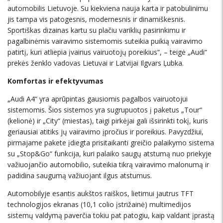
automobilis Lietuvoje. Su kiekviena nauja karta ir patobulinimu
jis tampa vis patogesnis, modernesnis ir dinamiškesnis.
Sportiškas dizainas kartu su plačiu variklių pasirinkimu ir
pagalbinėmis vairavimo sistemomis suteikia puikią vairavimo
patirtį, kuri atliepia įvairius vairuotojų poreikius“, – teigė „Audi“
prekės ženklo vadovas Lietuvai ir Latvijai Ilgvars Ļubka.
Komfortas ir efektyvumas
„Audi A4“ yra aprūpintas gausiomis pagalbos vairuotojui
sistemomis. Šios sistemos yra sugrupuotos į paketus „Tour“
(kelionė) ir „City“ (miestas), taigi pirkėjai gali išsirinkti tokį, kuris
geriausiai atitiks jų vairavimo įpročius ir poreikius. Pavyzdžiui,
pirmajame pakete įdiegta prisitaikanti greičio palaikymo sistema
su „Stop&Go“ funkcija, kuri palaiko saugų atstumą nuo priekyje
važiuojančio automobilio, suteikia tikrą vairavimo malonumą ir
padidina saugumą važiuojant ilgus atstumus.
Automobilyje esantis aukštos raiškos, lietimui jautrus TFT
technologijos ekranas (10,1 colio įstrižainė) multimedijos
sistemų valdymą paverčia tokiu pat patogiu, kaip valdant įprastą