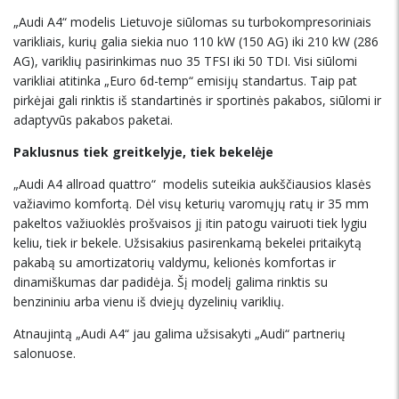
„Audi A4“ modelis Lietuvoje siūlomas su turbokompresoriniais
varikliais, kurių galia siekia nuo 110 kW (150 AG) iki 210 kW (286
AG), variklių pasirinkimas nuo 35 TFSI iki 50 TDI. Visi siūlomi
varikliai atitinka „Euro 6d-temp“ emisijų standartus. Taip pat
pirkėjai gali rinktis iš standartinės ir sportinės pakabos, siūlomi ir
adaptyvūs pakabos paketai.
Paklusnus tiek greitkelyje, tiek bekelėje
„Audi A4 allroad quattro“ modelis suteikia aukščiausios klasės
važiavimo komfortą. Dėl visų keturių varomųjų ratų ir 35 mm
pakeltos važiuoklės prošvaisos jį itin patogu vairuoti tiek lygiu
keliu, tiek ir bekele. Užsisakius pasirenkamą bekelei pritaikytą
pakabą su amortizatorių valdymu, kelionės komfortas ir
dinamiškumas dar padidėja. Šį modelį galima rinktis su
benzininiu arba vienu iš dviejų dyzelinių variklių.
Atnaujintą „Audi A4“ jau galima užsisakyti „Audi“ partnerių
salonuose.