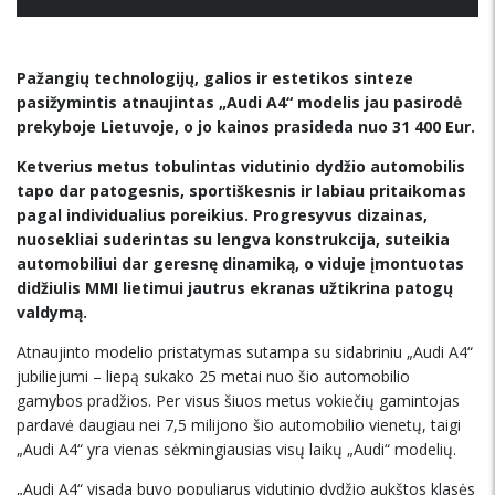
Pažangių technologijų, galios ir estetikos sinteze
pasižymintis atnaujintas „Audi A4“ modelis jau pasirodė
prekyboje Lietuvoje, o jo kainos prasideda nuo 31 400 Eur.
Ketverius metus tobulintas vidutinio dydžio automobilis
tapo dar patogesnis, sportiškesnis ir labiau pritaikomas
pagal individualius poreikius.
Progresyvus dizainas,
nuosekliai suderintas su lengva konstrukcija, suteikia
automobiliui dar geresnę dinamiką, o viduje įmontuotas
didžiulis
MMI lietimui jautrus ekranas užtikrina patogų
valdymą.
Atnaujinto modelio pristatymas sutampa su sidabriniu „Audi A4“
jubiliejumi – liepą sukako 25 metai nuo šio automobilio
gamybos pradžios. Per visus šiuos metus vokiečių gamintojas
pardavė daugiau nei 7,5 milijono šio automobilio vienetų, taigi
„Audi A4“ yra vienas sėkmingiausias visų laikų „Audi“ modelių.
„Audi A4“ visada buvo populiarus vidutinio dydžio aukštos klasės