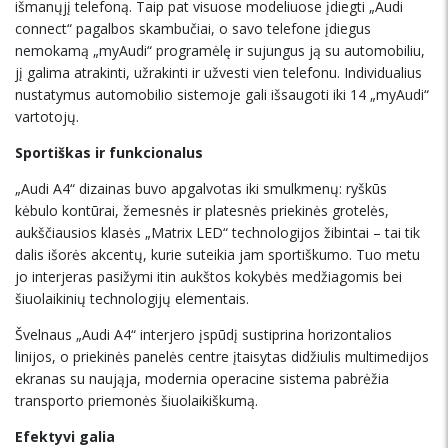
išmanųjį telefoną. Taip pat visuose modeliuose įdiegti „Audi
connect“ pagalbos skambučiai, o savo telefone įdiegus
nemokamą „myAudi“ programėlę ir sujungus ją su automobiliu,
jį galima atrakinti, užrakinti ir užvesti vien telefonu. Individualius
nustatymus automobilio sistemoje gali išsaugoti iki 14 „myAudi“
vartotojų.
Sportiškas ir funkcionalus
„Audi A4“ dizainas buvo apgalvotas iki smulkmenų: ryškūs
kėbulo kontūrai, žemesnės ir platesnės priekinės grotelės,
aukščiausios klasės „Matrix LED“ technologijos žibintai – tai tik
dalis išorės akcentų, kurie suteikia jam sportiškumo. Tuo metu
jo interjeras pasižymi itin aukštos kokybės medžiagomis bei
šiuolaikinių technologijų elementais.
Švelnaus „Audi A4“ interjero įspūdį sustiprina horizontalios
linijos, o priekinės panelės centre įtaisytas didžiulis multimedijos
ekranas su naująja, modernia operacine sistema pabrėžia
transporto priemonės šiuolaikiškumą.
Efektyvi galia