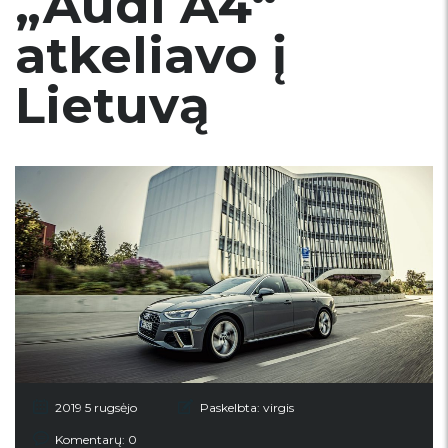
„Audi A4“
atkeliavo į
Lietuvą
2019 5 rugsėjo
Paskelbta:
virgis
Komentarų: 0