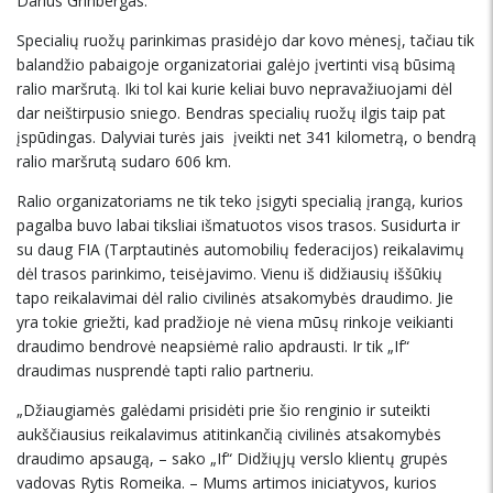
Darius Grinbergas.
Specialių ruožų parinkimas prasidėjo dar kovo mėnesį, tačiau tik
balandžio pabaigoje organizatoriai galėjo įvertinti visą būsimą
ralio maršrutą. Iki tol kai kurie keliai buvo nepravažiuojami dėl
dar neištirpusio sniego. Bendras specialių ruožų ilgis taip pat
įspūdingas. Dalyviai turės jais įveikti net 341 kilometrą, o bendrą
ralio maršrutą sudaro 606 km.
Ralio organizatoriams ne tik teko įsigyti specialią įrangą, kurios
pagalba buvo labai tiksliai išmatuotos visos trasos. Susidurta ir
su daug FIA (Tarptautinės automobilių federacijos) reikalavimų
dėl trasos parinkimo, teisėjavimo. Vienu iš didžiausių iššūkių
tapo reikalavimai dėl ralio civilinės atsakomybės draudimo. Jie
yra tokie griežti, kad pradžioje nė viena mūsų rinkoje veikianti
draudimo bendrovė neapsiėmė ralio apdrausti. Ir tik „If“
draudimas nusprendė tapti ralio partneriu.
„Džiaugiamės galėdami prisidėti prie šio renginio ir suteikti
aukščiausius reikalavimus atitinkančią civilinės atsakomybės
draudimo apsaugą, – sako „If“ Didžiųjų verslo klientų grupės
vadovas Rytis Romeika. – Mums artimos iniciatyvos, kurios