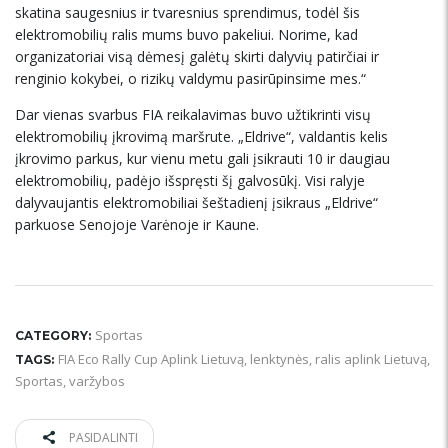
skatina saugesnius ir tvaresnius sprendimus, todėl šis
elektromobilių ralis mums buvo pakeliui. Norime, kad
organizatoriai visą dėmesį galėtų skirti dalyvių patirčiai ir
renginio kokybei, o rizikų valdymu pasirūpinsime mes.“
Dar vienas svarbus FIA reikalavimas buvo užtikrinti visų
elektromobilių įkrovimą maršrute. „Eldrive“, valdantis kelis
įkrovimo parkus, kur vienu metu gali įsikrauti 10 ir daugiau
elektromobilių, padėjo išspręsti šį galvosūkį. Visi ralyje
dalyvaujantis elektromobiliai šeštadienį įsikraus „Eldrive“
parkuose Senojoje Varėnoje ir Kaune.
Sportas
CATEGORY:
FIA Eco Rally Cup Aplink Lietuvą
,
lenktynės
,
ralis aplink Lietuvą
,
TAGS:
Sportas
,
varžybos
PASIDALINTI