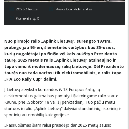
2026 3 liepos
Paskelbta:
Vidmantas
Komentarų: 0
Nuo pirmojo ralio „Aplink Lietuvą“, surengto 1931m.,
prabėgo jau 95-eri, šiemetinės varžybos bus 35-osios,
kurių nugalėtojai po finišo vėl kels aukštyn Prezidento
taurę. 2025 metais ralis „Aplink Lietuvą“ atsinaujino ir
tapo vienu iš moderniausių
ralių Lietuvoje. Dėl Prezidento
taurės nuo tada varžosi tik elektromobiliais, o ralis tapo
„FIA Eco Rally Cup“ dalimi.
Į Lietuvą atvyksta komandos iš 13 Europos šalių, jų
elektromobilius galima bus pamatyti iškilmingame ralio starte
Kaune, prie „Soboro“ 18 val. šį penktadienį. Tuo pačiu metu
startuos ir ralio „Aplink Lietuvą“ dalyviai standartinių, istorinių ir
sportinių automobilių kategorijose.
„Pasiruošimas šiam raliui prasidėjo dar 2025 metų sausio