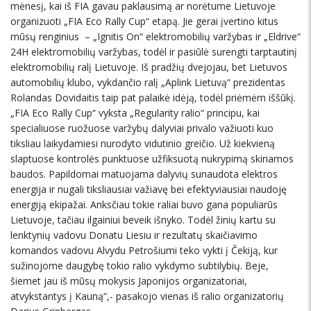
mėnesį, kai iš FIA gavau paklausimą ar norėtume Lietuvoje
organizuoti „FIA Eco Rally Cup“ etapą. Jie gerai įvertino kitus
mūsų renginius – „Ignitis On“ elektromobilių varžybas ir „Eldrive“
24H elektromobilių varžybas, todėl ir pasiūlė surengti tarptautinį
elektromobilių ralį Lietuvoje. Iš pradžių dvejojau, bet Lietuvos
automobilių klubo, vykdančio ralį „Aplink Lietuvą“ prezidentas
Rolandas Dovidaitis taip pat palaikė idėją, todėl priėmėm iššūkį.
„FIA Eco Rally Cup“ vyksta „Regularity ralio“ principu, kai
specialiuose ruožuose varžybų dalyviai privalo važiuoti kuo
tiksliau laikydamiesi nurodyto vidutinio greičio. Už kiekvieną
slaptuose kontrolės punktuose užfiksuotą nukrypimą skiriamos
baudos. Papildomai matuojama dalyvių sunaudota elektros
energija ir nugali tiksliausiai važiavę bei efektyviausiai naudoję
energiją ekipažai. Anksčiau tokie raliai buvo gana populiarūs
Lietuvoje, tačiau ilgainiui beveik išnyko. Todėl žinių kartu su
lenktynių vadovu Donatu Liesiu ir rezultatų skaičiavimo
komandos vadovu Alvydu Petrošiumi teko vykti į Čekiją, kur
sužinojome daugybę tokio ralio vykdymo subtilybių. Beje,
šiemet jau iš mūsų mokysis Japonijos organizatoriai,
atvykstantys į Kauną“,- pasakojo vienas iš ralio organizatorių