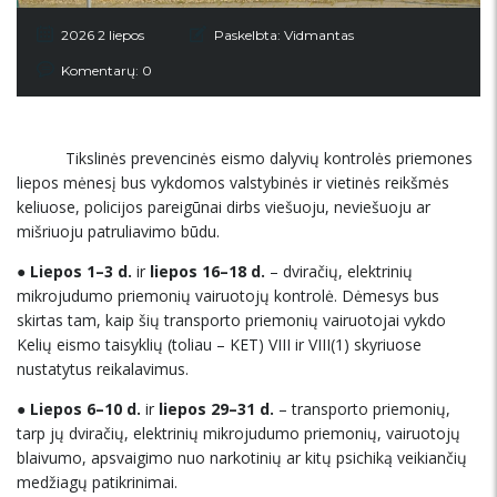
2026 2 liepos
Paskelbta:
Vidmantas
Komentarų: 0
Tikslinės prevencinės eismo dalyvių kontrolės priemones
liepos mėnesį bus vykdomos valstybinės ir vietinės reikšmės
keliuose, policijos pareigūnai dirbs viešuoju, neviešuoju ar
mišriuoju patruliavimo būdu.
●
Liepos 1–3 d.
ir
liepos 16–18
d.
– dviračių, elektrinių
mikrojudumo priemonių vairuotojų kontrolė. Dėmesys bus
skirtas tam, kaip šių transporto priemonių vairuotojai vykdo
Kelių eismo taisyklių (toliau – KET) VIII ir VIII(1) skyriuose
nustatytus reikalavimus.
●
Liepos 6–10 d.
ir
liepos 29–31
d.
– transporto priemonių,
tarp jų dviračių, elektrinių mikrojudumo priemonių, vairuotojų
blaivumo, apsvaigimo nuo narkotinių ar kitų psichiką veikiančių
medžiagų patikrinimai.