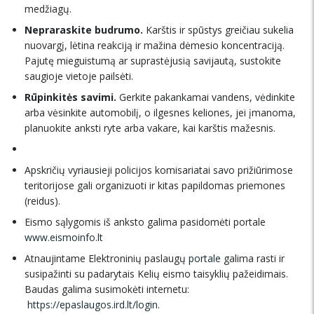
medžiagų.
Nepraraskite budrumo.
Karštis ir spūstys greičiau sukelia
nuovargį, lėtina reakciją ir mažina dėmesio koncentraciją.
Pajutę mieguistumą ar suprastėjusią savijautą, sustokite
saugioje vietoje pailsėti.
Rūpinkitės savimi.
Gerkite pakankamai vandens, vėdinkite
arba vėsinkite automobilį, o ilgesnes keliones, jei įmanoma,
planuokite anksti ryte arba vakare, kai karštis mažesnis.
Apskričių vyriausieji policijos komisariatai savo prižiūrimose
teritorijose gali organizuoti ir kitas papildomas priemones
(reidus).
Eismo sąlygomis iš anksto galima pasidomėti portale
www.eismoinfo.lt
Atnaujintame Elektroninių paslaugų
portale
galima rasti ir
susipažinti su padarytais Kelių eismo taisyklių pažeidimais.
Baudas galima susimokėti internetu:
https://epaslaugos.ird.lt/login
.