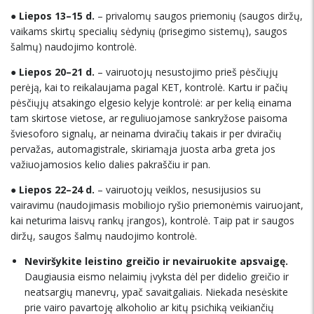
●
Liepos 13–15
d.
– privalomų saugos priemonių (saugos diržų,
vaikams skirtų specialių sėdynių (prisegimo sistemų), saugos
šalmų) naudojimo kontrolė.
●
Liepos 20–21
d.
– vairuotojų nesustojimo prieš pėsčiųjų
perėją, kai to reikalaujama pagal KET, kontrolė. Kartu ir pačių
pėsčiųjų atsakingo elgesio kelyje kontrolė: ar per kelią einama
tam skirtose vietose, ar reguliuojamose sankryžose paisoma
šviesoforo signalų, ar neinama dviračių takais ir per dviračių
pervažas, automagistrale, skiriamąja juosta arba greta jos
važiuojamosios kelio dalies pakraščiu ir pan.
●
Liepos 22–24
d.
– vairuotojų veiklos, nesusijusios su
vairavimu (naudojimasis mobiliojo ryšio priemonėmis vairuojant,
kai neturima laisvų rankų įrangos), kontrolė. Taip pat ir saugos
diržų, saugos šalmų naudojimo kontrolė.
Neviršykite leistino greičio ir nevairuokite apsvaigę.
Daugiausia eismo nelaimių įvyksta dėl per didelio greičio ir
neatsargių manevrų, ypač savaitgaliais. Niekada nesėskite
prie vairo pavartoję alkoholio ar kitų psichiką veikiančių