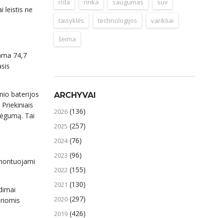
rida
rinka
saugumas
suv
 leistis ne
taisyklės
technologijos
varikliai
šeima
jama 74,7
asis
nio baterijos
ARCHYVAI
Priekiniais
(136)
2026
jėgumą. Tai
(257)
2025
(76)
2024
(96)
2023
e montuojami
(155)
2022
(130)
2021
dimai
(297)
2020
iriomis
(426)
2019