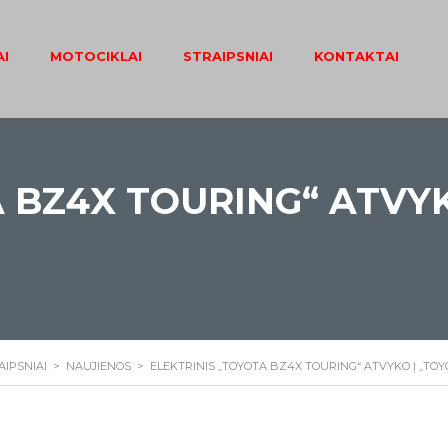
I
MOTOCIKLAI
STRAIPSNIAI
KONTAKTAI
 BZ4X TOURING“ ATVYK
AIPSNIAI
>
NAUJIENOS
>
ELEKTRINIS „TOYOTA BZ4X TOURING“ ATVYKO Į „TO