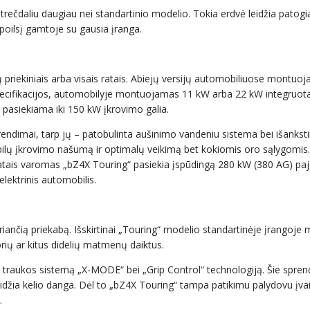
trečdaliu daugiau nei standartinio modelio. Tokia erdvė leidžia patogiai
r poilsį gamtoje su gausia įranga.
mų priekiniais arba visais ratais. Abiejų versijų automobiliuose montuo
 specifikacijos, automobilyje montuojamas 11 kW arba 22 kW integruot
e pasiekiama iki 150 kW įkrovimo galia.
prendimai, tarp jų – patobulinta aušinimo vandeniu sistema bei išanksti
bilų įkrovimo našumą ir optimalų veikimą bet kokiomis oro sąlygomis. 
 ratais varomas „bZ4X Touring“ pasiekia įspūdingą 280 kW (380 AG) pa
lektrinis automobilis.
eriančią priekabą. Išskirtinai „Touring“ modelio standartinėje įrangoj
orių ar kitus didelių matmenų daiktus.
“ traukos sistemą „X-MODE“ bei „Grip Control“ technologiją. Šie spren
slidžia kelio danga. Dėl to „bZ4X Touring“ tampa patikimu palydovu įva
.