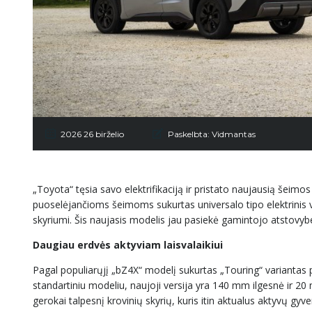
2026 26 birželio
Paskelbta:
Vidmantas
„Toyota“ tęsia savo elektrifikaciją ir pristato naujausią šeimo
puoselėjančioms šeimoms sukurtas universalo tipo elektrinis vi
skyriumi. Šis naujasis modelis jau pasiekė gamintojo atstovyb
Daugiau erdvės aktyviam laisvalaikiui
Pagal populiarųjį „bZ4X“ modelį sukurtas „Touring“ variantas p
standartiniu modeliu, naujoji versija yra 140 mm ilgesnė ir 20 
gerokai talpesnį krovinių skyrių, kuris itin aktualus aktyvų g