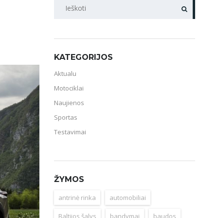
PAIEŠKA
KATEGORIJOS
Aktualu
Motociklai
Naujienos
Sportas
Testavimai
ŽYMOS
antrinė rinka
automobiliai
Baltijos šalys
bandymai
baudos