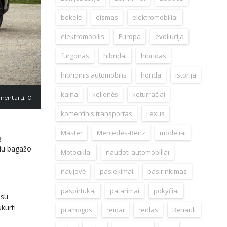
bekelė
eismas
elektromobiliai
elektromobilis
Europa
evoliucija
furgonas
hibridai
hibridas
hibridinis automobilis
honda
istorija
kaina
kelionės
keturračiai
mentarų: 0
komercinis transportas
Lexus
Master
Mercedes-Benz
modeliai
ą
viu bagažo
Motociklai
naudoti automobiliai
naujovė
pasiekimai
pasirinkimas
paspirtukai
patarimai
pokyčiai
 su
kurti
pramogos
reidai
reidas
Renault