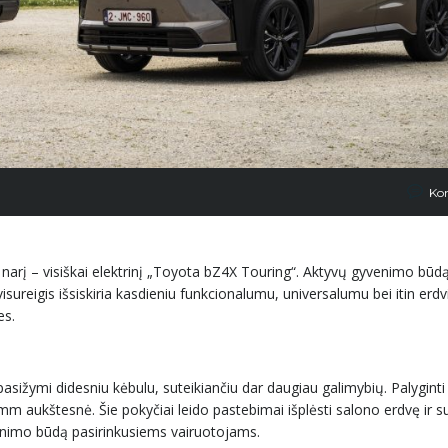
Ko
s narį – visiškai elektrinį „Toyota bZ4X Touring“. Aktyvų gyvenimo būd
sureigis išsiskiria kasdieniu funkcionalumu, universalumu bei itin erd
es.
asižymi didesniu kėbulu, suteikiančiu dar daugiau galimybių. Palyginti
mm aukštesnė. Šie pokyčiai leido pastebimai išplėsti salono erdvę ir su
yvenimo būdą pasirinkusiems vairuotojams.