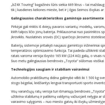
„bZ4X Touring“ bagažinės tūris siekia 669 litrus – tai maždaug 
tik į kasdienes keliones mieste, bet ir į ilgas šeimos išvykas a
Galingiausios charakteristikos gamintojo asortimente
Pirkėjai gali rinktis iš dviejų pavaros variantų: modelių, varo
kWh talpos ličio jonų baterija. Priklausomai nuo pasirinktos
įkroviklis. Nuolatinės srovės (DC) sparčiojo įkrovimo stotelės
Baterijų sistemoje pritaikyti naujausi gamintojo inžineriniai s
temperatūros optimizavimo funkcija. Tai padeda užtikrinti sta
ratais varoma versija išvysto 165 kW (224 AG) galią, o visais
šiuo metu galingiausias bendrovės „Toyota“ siūlomas visiškai e
Technologijos saugiam ir stabiliam vairavimui
Automobilio praktiškumą didina galimybė vilkti iki 1 500 kg sv
stogo bėgeliai, leidžiantys lengvai transportuoti sporto invent
Visų varančiųjų ratų versija turi išmaniąją bendrovės „Toyota
užtikrina stabilumą ir patikimą valdymą važiuojant nelygia ar 
vairavimo sąlygomis – nuo miesto gatvių iki išvykų užmiestyje