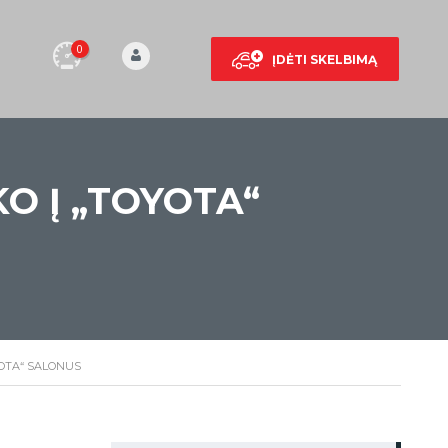
0
ĮDĖTI SKELBIMĄ
O Į „TOYOTA“
YOTA“ SALONUS