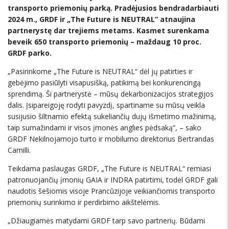
transporto priemonių parką. Pradėjusios bendradarbiauti
2024 m., GRDF ir „The Future is NEUTRAL“ atnaujina
partnerystę dar trejiems metams. Kasmet surenkama
beveik 650 transporto priemonių – maždaug 10 proc.
GRDF parko.
„Pasirinkome „The Future is NEUTRAL“ dėl jų patirties ir
gebėjimo pasiūlyti visapusišką, patikimą bei konkurencingą
sprendimą. Ši partnerystė – mūsų dekarbonizacijos strategijos
dalis. Įsipareigoję rodyti pavyzdį, spartiname su mūsų veikla
susijusio šiltnamio efektą sukeliančių dujų išmetimo mažinimą,
taip sumažindami ir visos įmonės anglies pėdsaką“, – sako
GRDF Nekilnojamojo turto ir mobilumo direktorius Bertrandas
Camilli.
Teikdama paslaugas GRDF, „The Future is NEUTRAL“ remiasi
patronuojančių įmonių GAIA ir INDRA patirtimi, todėl GRDF gali
naudotis šešiomis visoje Prancūzijoje veikiančiomis transporto
priemonių surinkimo ir perdirbimo aikštelėmis.
„Džiaugiamės matydami GRDF tarp savo partnerių. Būdami