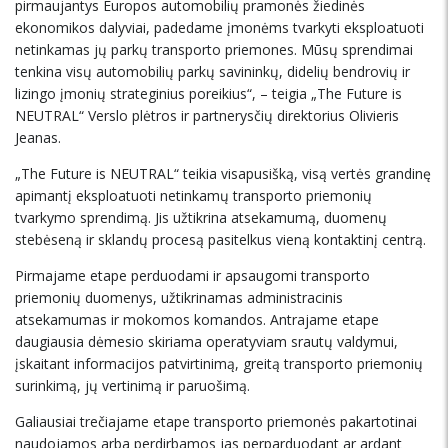
pirmaujantys Europos automobilių pramonės žiedinės
ekonomikos dalyviai, padedame įmonėms tvarkyti eksploatuoti
netinkamas jų parkų transporto priemones. Mūsų sprendimai
tenkina visų automobilių parkų savininkų, didelių bendrovių ir
lizingo įmonių strateginius poreikius“, – teigia „The Future is
NEUTRAL“ Verslo plėtros ir partnerysčių direktorius Olivieris
Jeanas.
„The Future is NEUTRAL“ teikia visapusišką, visą vertės grandinę
apimantį eksploatuoti netinkamų transporto priemonių
tvarkymo sprendimą. Jis užtikrina atsekamumą, duomenų
stebėseną ir sklandų procesą pasitelkus vieną kontaktinį centrą.
Pirmajame etape perduodami ir apsaugomi transporto
priemonių duomenys, užtikrinamas administracinis
atsekamumas ir mokomos komandos. Antrajame etape
daugiausia dėmesio skiriama operatyviam srautų valdymui,
įskaitant informacijos patvirtinimą, greitą transporto priemonių
surinkimą, jų vertinimą ir paruošimą.
Galiausiai trečiajame etape transporto priemonės pakartotinai
naudojamos arba perdirbamos jas perparduodant ar ardant