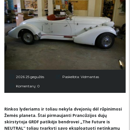
2026 25 gegužės
Paskelbta:
Vidmantas
Komentarų: 0
Rinkos lyderiams ir toliau nekyla dvejonių dėl rūpinimosi
Žemės planeta. Štai pirmaujanti Prancūzijos dujų
skirstytoja GRDF patikėjo bendrovei „The Future is
NEUTRAL“ toliau tvarkyti savo eksploatuoti netinkamų