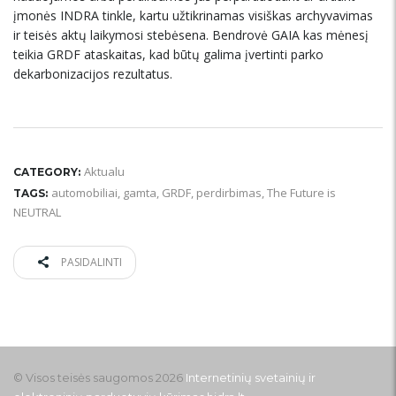
įmonės INDRA tinkle, kartu užtikrinamas visiškas archyvavimas
ir teisės aktų laikymosi stebėsena. Bendrovė GAIA kas mėnesį
teikia GRDF ataskaitas, kad būtų galima įvertinti parko
dekarbonizacijos rezultatus.
Aktualu
CATEGORY:
automobiliai
,
gamta
,
GRDF
,
perdirbimas
,
The Future is
TAGS:
NEUTRAL
PASIDALINTI
© Visos teisės saugomos 2026
Internetinių svetainių ir