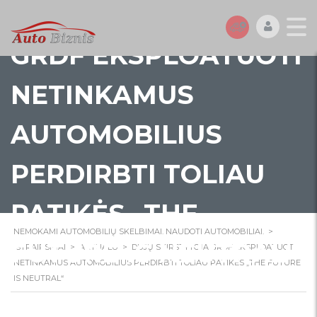
DUJŲ SKIRSTYTOJA
GRDF EKSPLOATUOTI
NETINKAMUS
AUTOMOBILIUS
PERDIRBTI TOLIAU
PATIKĖS „THE
NEMOKAMI AUTOMOBILIŲ SKELBIMAI. NAUDOTI AUTOMOBILIAI.
>
FUTURE IS NEUTRAL“
STRAIPSNIAI
>
AKTUALU
>
DUJŲ SKIRSTYTOJA GRDF EKSPLOATUOTI
NETINKAMUS AUTOMOBILIUS PERDIRBTI TOLIAU PATIKĖS „THE FUTURE
IS NEUTRAL“