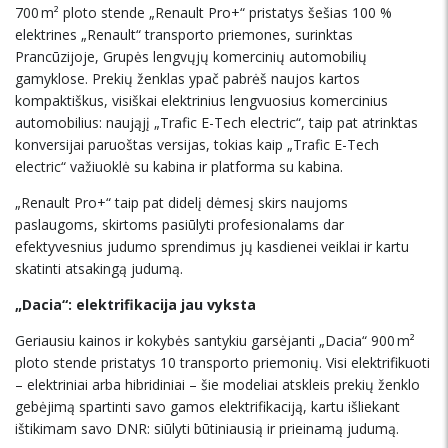
700 m² ploto stende „Renault Pro+“ pristatys šešias 100 %
elektrines „Renault“ transporto priemones, surinktas
Prancūzijoje, Grupės lengvųjų komercinių automobilių
gamyklose. Prekių ženklas ypač pabrėš naujos kartos
kompaktiškus, visiškai elektrinius lengvuosius komercinius
automobilius: naująjį „Trafic E-Tech electric“, taip pat atrinktas
konversijai paruoštas versijas, tokias kaip „Trafic E-Tech
electric“ važiuoklė su kabina ir platforma su kabina.
„Renault Pro+“ taip pat didelį dėmesį skirs naujoms
paslaugoms, skirtoms pasiūlyti profesionalams dar
efektyvesnius judumo sprendimus jų kasdienei veiklai ir kartu
skatinti atsakingą judumą.
„Dacia“: elektrifikacija jau vyksta
Geriausiu kainos ir kokybės santykiu garsėjanti „Dacia“ 900 m²
ploto stende pristatys 10 transporto priemonių. Visi elektrifikuoti
– elektriniai arba hibridiniai – šie modeliai atskleis prekių ženklo
gebėjimą spartinti savo gamos elektrifikaciją, kartu išliekant
ištikimam savo DNR: siūlyti būtiniausią ir prieinamą judumą.