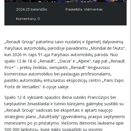
2026 23 balandžio
Paskelbta:
Vidmantas
Komentarų: 0
„Renault Group“ patvirtina savo nuolatinį ir ilgametį dalyvavimą
Paryžiaus automobilių parodoje pavadinimu „Mondial de l’Auto“,
kuri 2026 m. taps 91-ąja Paryžiaus automobilių paroda. Nuo
spalio 12 iki 18 d. „Renault“, „Dacia“ ir „Alpine“, taip pat „Renault
Pro+“ – prekių ženklas, vienijantis „Renault“ lengvuosius
komercinius automobilius bei paslaugas profesionalams,
pasitiks automobilių entuziastus ekspozicijų centro „Paris Expo
Porte de Versailles“ 6-ojoje salėje.
Spalio 12 d. vyksianti spaudos diena suteiks Prancūzijos bei
tarptautinei žiniasklaidai ir turinio kūrėjams galimybę susitikti su
„Renault Group“ vadovais bei ekspertais ir aptarti naujojo
strateginio plano „futuREady“ įgyvendinimą, praėjus septyniems
mėnesiams po jo pristatymo. Viešomis dienomis laukiama apie
500 000 lankytojų, kurie galės susipažinti su visomis