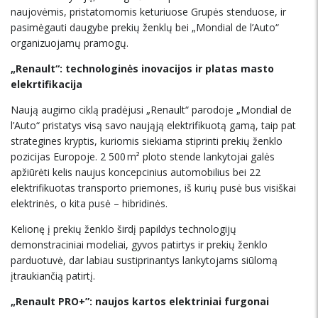
naujovėmis, pristatomomis keturiuose Grupės stenduose, ir
pasimėgauti daugybe prekių ženklų bei „Mondial de l’Auto“
organizuojamų pramogų.
„Renault“: technologinės inovacijos ir platas masto
elekrtifikacija
Naują augimo ciklą pradėjusi „Renault“ parodoje „Mondial de
l’Auto“ pristatys visą savo naująją elektrifikuotą gamą, taip pat
strategines kryptis, kuriomis siekiama stiprinti prekių ženklo
pozicijas Europoje. 2 500 m² ploto stende lankytojai galės
apžiūrėti kelis naujus koncepcinius automobilius bei 22
elektrifikuotas transporto priemones, iš kurių pusė bus visiškai
elektrinės, o kita pusė – hibridinės.
Kelionę į prekių ženklo širdį papildys technologijų
demonstraciniai modeliai, gyvos patirtys ir prekių ženklo
parduotuvė, dar labiau sustiprinantys lankytojams siūlomą
įtraukiančią patirtį.
„Renault PRO+”: naujos kartos elektriniai furgonai