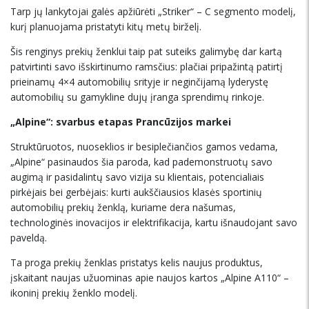
Tarp jų lankytojai galės apžiūrėti „Striker“ – C segmento modelį,
kurį planuojama pristatyti kitų metų birželį.
Šis renginys prekių ženklui taip pat suteiks galimybę dar kartą
patvirtinti savo išskirtinumo ramsčius: plačiai pripažintą patirtį
prieinamų 4×4 automobilių srityje ir neginčijamą lyderystę
automobilių su gamykline dujų įranga sprendimų rinkoje.
„Alpine“: svarbus etapas Pranc
ūzijos markei
Struktūruotos, nuoseklios ir besiplečiančios gamos vedama,
„Alpine“ pasinaudos šia paroda, kad pademonstruotų savo
augimą ir pasidalintų savo vizija su klientais, potencialiais
pirkėjais bei gerbėjais: kurti aukščiausios klasės sportinių
automobilių prekių ženklą, kuriame dera našumas,
technologinės inovacijos ir elektrifikacija, kartu išnaudojant savo
paveldą.
Ta proga prekių ženklas pristatys kelis naujus produktus,
įskaitant naujas užuominas apie naujos kartos „Alpine A110“ –
ikoninį prekių ženklo modelį.