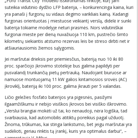
„Ford Transit City“ modelio išskirtinumas rinkoje, kurį jam
suteikia vidutinio dydžio LFP baterija, – konkurencinga kaina, kuri
yra panaši į furgonų su vidaus degimo varikliais kainą. Kadangi
furgonas orientuotas į miestuose veikiantį verslą, didelė ir sunki
baterija tokiame modelyje neturi prasmės. Nors vidutiniškai
furgonai mieste per dieną nuvažiuoja 110 km, pustrečio šimto
kilometrų siekiantis atstumo rezervas leis be streso dirbti net ir
atšiauriausiomis žiemos sąlygomis.
Jei maršrutai drieksis per priemiesčius, bateriją nuo 10 iki 80
proc. sparčiojo įkrovimo stotelėje bus galima papildyti per
pusvalandį trunkančią pietų pertrauką. Naudojant biuruose ar
namuose montuojamą 11 kW galios kintamosios srovės (AC)
įkroviklį, bateriją iki 100 proc. galima įkrauti per 5 valandas.
Ličio geležies fosfato baterijos yra pigesnės, pasižymi
ilgaamžiškumu ir nebijo visiškos įkrovos bei visiško iškrovimo.
„Verslui brangiai mokėti už tai, ko nenaudoji, nėra logiška, tad
svarbiausia, kad automobilis atitiktų poreikius pagal užduotį.
Žinoma, trūkumas, kai stinga lankstumo, bet jeigu maršrutai yra
sudėlioti, geriau rinktis tą įrankį, kuris yra optimalus darbui“, –
samprotauja V. Milius.