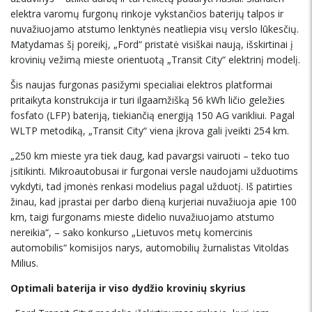
elektra varomų furgonų rinkoje vykstančios baterijų talpos ir
nuvažiuojamo atstumo lenktynės neatliepia visų verslo lūkesčių.
Matydamas šį poreikį, „Ford“ pristatė visiškai naują, išskirtinai į
krovinių vežimą mieste orientuotą „Transit City“ elektrinį modelį.
Šis naujas furgonas pasižymi specialiai elektros platformai
pritaikyta konstrukcija ir turi ilgaamžišką 56 kWh ličio geležies
fosfato (LFP) bateriją, tiekiančią energiją 150 AG varikliui. Pagal
WLTP metodiką, „Transit City“ viena įkrova gali įveikti 254 km.
„250 km mieste yra tiek daug, kad pavargsi vairuoti – teko tuo
įsitikinti. Mikroautobusai ir furgonai versle naudojami užduotims
vykdyti, tad įmonės renkasi modelius pagal užduotį. Iš patirties
žinau, kad įprastai per darbo dieną kurjeriai nuvažiuoja apie 100
km, taigi furgonams mieste didelio nuvažiuojamo atstumo
nereikia“, – sako konkurso „Lietuvos metų komercinis
automobilis“ komisijos narys, automobilių žurnalistas Vitoldas
Milius.
Optimali baterija ir viso dydžio krovinių skyrius