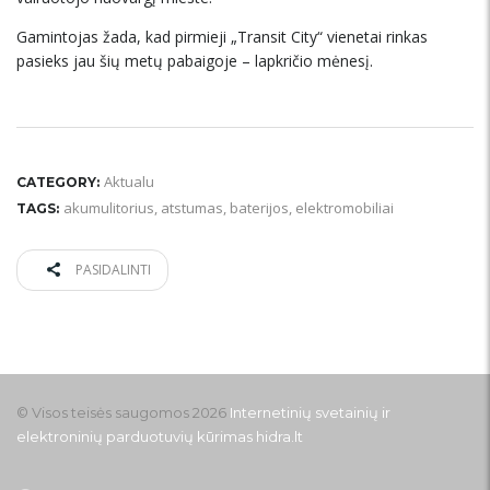
Gamintojas žada, kad pirmieji „Transit City“ vienetai rinkas
pasieks jau šių metų pabaigoje – lapkričio mėnesį.
Aktualu
CATEGORY:
akumulitorius
,
atstumas
,
baterijos
,
elektromobiliai
TAGS:
PASIDALINTI
© Visos teisės saugomos 2026
Internetinių svetainių ir
elektroninių parduotuvių kūrimas
hidra.lt