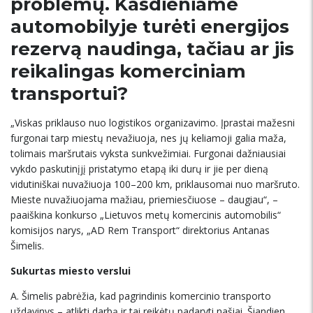
problemų. Kasdieniame
automobilyje turėti energijos
rezervą naudinga, tačiau ar jis
reikalingas komerciniam
transportui?
„Viskas priklauso nuo logistikos organizavimo. Įprastai mažesni
furgonai tarp miestų nevažiuoja, nes jų keliamoji galia maža,
tolimais maršrutais vyksta sunkvežimiai. Furgonai dažniausiai
vykdo paskutinįjį pristatymo etapą iki durų ir jie per dieną
vidutiniškai nuvažiuoja 100–200 km, priklausomai nuo maršruto.
Mieste nuvažiuojama mažiau, priemiesčiuose – daugiau“, –
paaiškina konkurso „Lietuvos metų komercinis automobilis“
komisijos narys, „AD Rem Transport“ direktorius Antanas
Šimelis.
Sukurtas miesto verslui
A. Šimelis pabrėžia, kad pagrindinis komercinio transporto
uždavinys – atlikti darbą ir tai reikėtų padaryti našiai. Šiandien