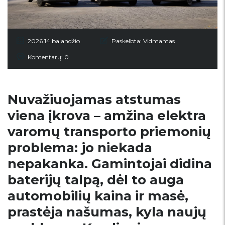
2026 14 balandžio
Paskelbta:
Vidmantas
Komentarų: 0
Nuvažiuojamas atstumas
viena įkrova – amžina elektra
varomų transporto priemonių
problema: jo niekada
nepakanka. Gamintojai didina
baterijų talpą, dėl to auga
automobilių kaina ir masė,
prastėja našumas, kyla naujų