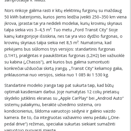
Nors rinkoje galima rasti ir kitų elektrinių furgonų su maždaug
50 kWh baterijomis, kurios jiems leidžia įveikti 250–350 km viena
įkrova, įprastai tai yra nedideli modeliai, kurių krovinių skyriaus
talpa siekia vos 3–4,5 m³. Tuo metu „Ford Transit City“ šioje
kainų kategorijoje išsiskiria, nes tai yra viso dydžio furgonas, o
krovinių skyriaus talpa siekia net 8,5 m³. Numatoma, kad
pirkėjams bus siūlomos trys versijos: standartinis furgonas
(L1H1), prailgintas ir paaukštintas furgonas (L2H2) bei važiuoklė
su kabina („Chassis“), ant kurios bus galima sumontuoti
konkrečiai užduočiai skirtą įrangą. „Transit City“ keliamoji galia,
priklausomai nuo versijos, siekia nuo 1 085 iki 1 530 kg.
Standartinė modelio įranga taip pat sukurta taip, kad būtų
optimali kasdieniam darbui. Joje numatytas 12 colių prietaisų
skydelio jutiklinis ekranas su „Apple CarPlay“ bei „Android Auto“
sistemų palaikymu, beraktė užvedimo sistema, oro
kondicionierius, šildoma vairuotojo sėdynė ir galinio vaizdo
kamera. Be to, čia integruotas važiavimo vienu pedalu („One-
pedal drive“) režimas, specialiai sukurtas siekiant sumažinti
vairuotojo nuovargį mieste.