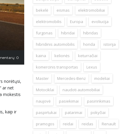
bekelė
eismas
elektromobiliai
elektromobilis
Europa
evoliucija
furgonas
hibridai
hibridas
hibridinis automobilis
honda
istorija
kaina
kelionės
keturračiai
mentarų: 0
komercinis transportas
Lexus
Master
Mercedes-Benz
modeliai
s norėtųsi,
“ ar net
Motociklai
naudoti automobiliai
yra mokestis
naujovė
pasiekimai
pasirinkimas
s, kaip ir
paspirtukai
patarimai
pokyčiai
pramogos
reidai
reidas
Renault