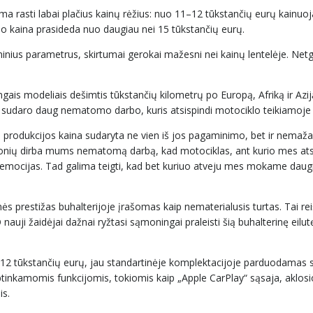
lima rasti labai plačius kainų rėžius: nuo 11–12 tūkstančių eurų kainuo
 kaina prasideda nuo daugiau nei 15 tūkstančių eurų.
chninius parametrus, skirtumai gerokai mažesni nei kainų lentelėje. Netg
gais modeliais dešimtis tūkstančių kilometrų po Europą, Afriką ir Azij
ą sudaro daug nematomo darbo, kuris atsispindi motociklo teikiamoje
 produkcijos kaina sudaryta ne vien iš jos pagaminimo, bet ir nemaža
žmonių dirba mums nematomą darbą, kad motociklas, ant kurio mes at
sias emocijas. Tad galima teigti, kad bet kuriuo atveju mes mokame daug
monės prestižas buhalterijoje įrašomas kaip nematerialusis turtas. Tai re
nauji žaidėjai dažnai ryžtasi sąmoningai praleisti šią buhalterinę eilut
 12 tūkstančių eurų, jau standartinėje komplektacijoje parduodamas
aptinkamomis funkcijomis, tokiomis kaip „Apple CarPlay“ sąsaja, aklos
is.