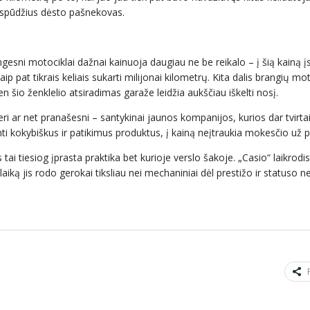
įspūdžius dėsto pašnekovas.
angesni motociklai dažnai kainuoja daugiau ne be reikalo – į šią kainą į
ip pat tikrais keliais sukarti milijonai kilometrų. Kita dalis brangių mot
vien šio ženklelio atsiradimas garaže leidžia aukščiau iškelti nosį.
 geri ar net pranašesni – santykinai jaunos kompanijos, kurios dar tvirta
i kokybiškus ir patikimus produktus, į kainą neįtraukia mokesčio už p
tai tiesiog įprasta praktika bet kurioje verslo šakoje. „Casio“ laikrodi
laiką jis rodo gerokai tiksliau nei mechaniniai dėl prestižo ir statuso n