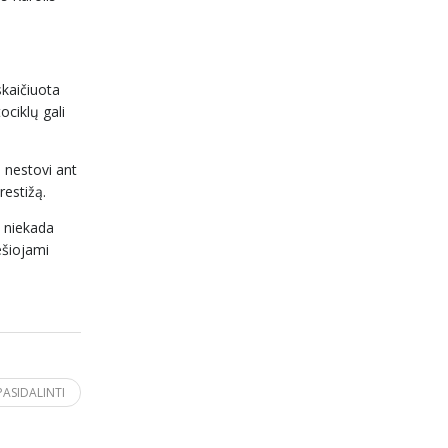
skaičiuota
ociklų gali
i nestovi ant
restižą.
s niekada
ešiojami
PASIDALINTI