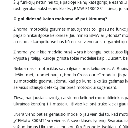
Šių funkcijų neturi nei toje pačioje kainų kategorijoje esan
rasti gerokai aukštesnės klasės „BMW F1300GS“ – tiesa, jo ka
O gal didesnė kaina mokama už patikimumą?
Žinoma, motociklų gerumas matuojamas toli gražu ne funkcijų są
pagalbininkai ilgose kelionėse. Jau minėti BMW ar „Honda“ mot
atokiuose kampeliuose bus būtent su vieno ar kito gamintojo 
Žinoma, yra ir kita medalio pusė – yra ir brangių, bet tautos 
krypsta į Italiją, kurioje gimsta tokie modeliai kaip „Ducati“, be
Rinkdamasis motociklus savo ilgiausioms kelionėms, A. Bubina
dešimtmetį tuomet nauju „Honda Crosstourer“ modeliu jis pasi
su motociklo gedimu. Įdomu, kad po kurio laiko šis gedimas kar
servisus ištaisyti defektą dar prieš motociklui sugendant.
Tiesa, naujausiai savo ilgų atstumų kelionei motociklininkas
Ukrainos kontūrą 1:1 masteliu. Iš viso kelionė truko kiek ilgia
„Nėra vieno paties geriausio modelio jau vien dėl to, kad motocik
„CFMoto 800MT“ yra vienas iš savo klasės lyderių. Svarbiausia
važiuodamas Ukrainos sienų kontūrą Europoje. Įveikiau 10 000 k