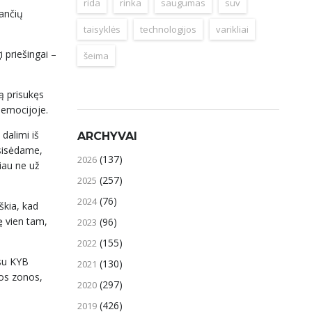
rida
rinka
saugumas
suv
jančių
taisyklės
technologijos
varikliai
i priešingai –
šeima
ą prisukęs
 emocijoje.
 dalimi iš
ARCHYVAI
sisėdame,
(137)
2026
iau ne už
(257)
2025
(76)
2024
iškia, kad
ę vien tam,
(96)
2023
(155)
2022
 su KYB
(130)
2021
ios zonos,
(297)
2020
(426)
2019