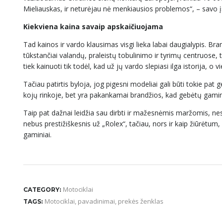
Mieliauskas, ir neturėjau nė menkiausios problemos“, – savo 
Kiekviena kaina savaip apskaičiuojama
Tad kainos ir vardo klausimas visgi lieka labai daugialypis. Br
tūkstančiai valandų, praleistų tobulinimo ir tyrimų centruose, ta
tiek kainuoti tik todėl, kad už jų vardo slepiasi ilga istorija, o 
Tačiau patirtis byloja, jog pigesni modeliai gali būti tokie pat
kojų rinkoje, bet yra pakankamai brandžios, kad gebėtų gamint
Taip pat dažnai leidžia sau dirbti ir mažesnėmis maržomis, nes 
nebus prestižiškesnis už „Rolex“, tačiau, nors ir kaip žiūrėtum, 
gaminiai.
Motociklai
CATEGORY:
Motociklai
,
pavadinimai
,
prekės ženklas
TAGS: