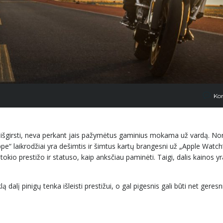
Ko
 išgirsti, neva perkant jais pažymėtus gaminius mokama už vardą. Nor
lippe“ laikrodžiai yra dešimtis ir šimtus kartų brangesni už „Apple Watch
a tokio prestižo ir statuso, kaip anksčiau paminėti. Taigi, dalis kainos 
alį pinigų tenka išleisti prestižui, o gal pigesnis gali būti net geresni