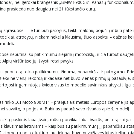
ti „Honda“, nei gerokai brangesnis „BMW F900GS“. Panašų funkcionalum
ina prasideda nuo daugiau nei 21 tūkstančio eurų.
rašuose – jie turi būti patogūs, teikti malonių pojūčių ir būti patik
ociklai, atrodytų, niekam nekelia klausimų šiuo aspektu – dažnas kel
modeliais.
lūpose nebūtinai su patikimumu siejamų motociklų, ir čia turbūt daugel
t Alpių viršūnėse jų išvysti retai pavyks.
s prioritetą teikia patikimumui, žinoma, nepamiršta ir patogumo. Pri
ekė ne vieną rekordą ir kadaise net buvo vienas pirmųjų pasaulyje, 
tojosi ir gamintojas kvietė visus to modelio savininkus atvykti į įgali
 pasirinko „CFMoto 800MT“ – praėjusiais metais Europos žemyne jis a
u nei savaitę, o po jos A. Bubinas padarė savo išvadas apie šį modelį.
lų paskirtis labai įvairi, mūsų poreikiai labai įvairūs, bet drąsiai galiu
s klausimas lietuviams – kaip bus su patikimumu? Į jį pabandžiau atsa
ilometrų po to, kai juo jau tiek pat buvo nuvažiavęs kitas keliautoja