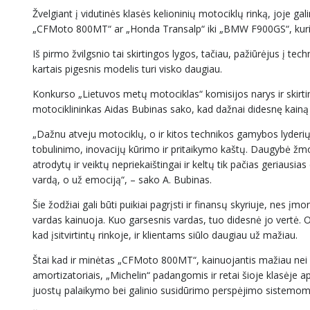
Žvelgiant į vidutinės klasės kelioninių motociklų rinką, joje ga
„CFMoto 800MT“ ar „Honda Transalp“ iki „BMW F900GS“, kurio
Iš pirmo žvilgsnio tai skirtingos lygos, tačiau, pažiūrėjus į te
kartais pigesnis modelis turi visko daugiau.
Konkurso „Lietuvos metų motociklas“ komisijos narys ir skirtin
motociklininkas Aidas Bubinas sako, kad dažnai didesnę kain
„Dažnu atveju motociklų, o ir kitos technikos gamybos lyderių
tobulinimo, inovacijų kūrimo ir pritaikymo kaštų. Daugybė 
atrodytų ir veiktų nepriekaištingai ir keltų tik pačias geriau
vardą, o už emociją“, – sako A. Bubinas.
Šie žodžiai gali būti puikiai pagrįsti ir finansų skyriuje, nes į
vardas kainuoja. Kuo garsesnis vardas, tuo didesnė jo vertė. O 
kad įsitvirtintų rinkoje, ir klientams siūlo daugiau už mažiau.
Štai kad ir minėtas „CFMoto 800MT“, kainuojantis mažiau nei
amortizatoriais, „Michelin“ padangomis ir retai šioje klasėje 
juostų palaikymo bei galinio susidūrimo perspėjimo sistemom