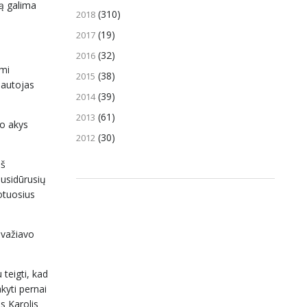
ą galima
(310)
2018
(19)
2017
(32)
2016
imi
(38)
2015
iautojas
(39)
2014
(61)
2013
io akys
(30)
2012
eš
susidūrusių
otuosius
pvažiavo
 teigti, kad
kyti pernai
s Karolis