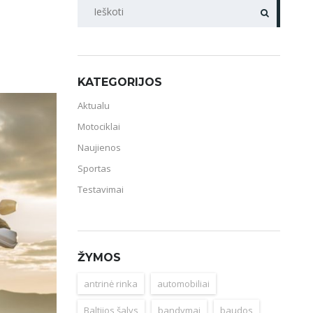
PAIEŠKA
KATEGORIJOS
Aktualu
Motociklai
Naujienos
Sportas
Testavimai
ŽYMOS
antrinė rinka
automobiliai
Baltijos šalys
bandymai
baudos