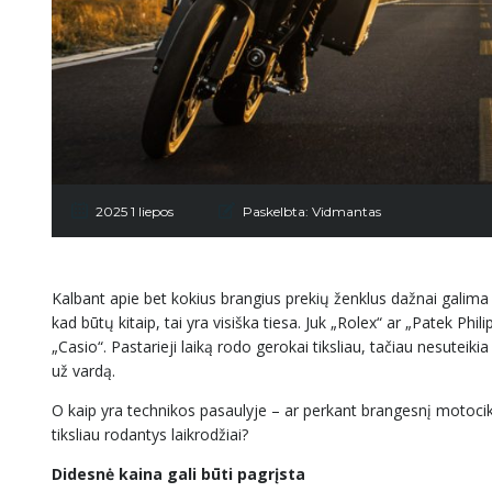
2025 1 liepos
Paskelbta:
Vidmantas
Kalbant apie bet kokius brangius prekių ženklus dažnai galima
kad būtų kitaip, tai yra visiška tiesa. Juk „Rolex“ ar „Patek Phi
„Casio“. Pastarieji laiką rodo gerokai tiksliau, tačiau nesuteiki
už vardą.
O kaip yra technikos pasaulyje – ar perkant brangesnį motociklą d
tiksliau rodantys laikrodžiai?
Didesnė kaina gali būti pagrįsta