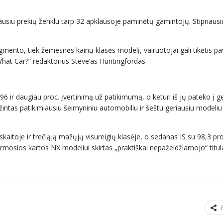
miausiu prekių ženklu tarp 32 apklausoje paminėtų gamintojų. Stipriaus
gmento, tiek žemesnės kainų klasės modelį, vairuotojai gali tikėtis pa
at Car?“ redaktorius Steve’as Huntingfordas.
96 ir daugiau proc. įvertinimą už patikimumą, o keturi iš jų pateko į g
žintas patikimiausiu šeimyniniu automobiliu ir šeštu geriausiu modeliu
itoje ir trečiąją mažųjų visureigių klasėje, o sedanas IS su 98,3 pro
rmosios kartos NX modeliui skirtas „praktiškai nepažeidžiamojo“ titul