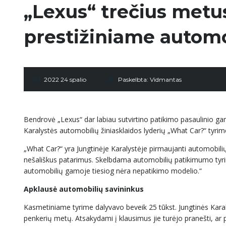
„Lexus“ trečius metu
prestižiniame autom
2022 24 spalio
Paskelbta:
Vidmantas
Bendrovė „Lexus“ dar labiau sutvirtino patikimo pasaulinio gami
Karalystės automobilių žiniasklaidos lyderių „What Car?“ tyri
„What Car?“ yra Jungtinėje Karalystėje pirmaujanti automobilių į
nešališkus patarimus. Skelbdama automobilių patikimumo tyri
automobilių gamoje tiesiog nėra nepatikimo modelio.“
Apklausė automobilių savininkus
Kasmetiniame tyrime dalyvavo beveik 25 tūkst. Jungtinės Kara
penkerių metų. Atsakydami į klausimus jie turėjo pranešti, ar p