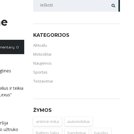
PAIEŠKA
me
KATEGORIJOS
Aktualu
mentarų: 0
Motociklai
Naujienos
gtinės
Sportas
Testavimai
ius ir teikia
Lexus“
ŽYMOS
antrinė rinka
automobiliai
ršija
ko užtruko
Baltijos šalys
bandymai
baudos