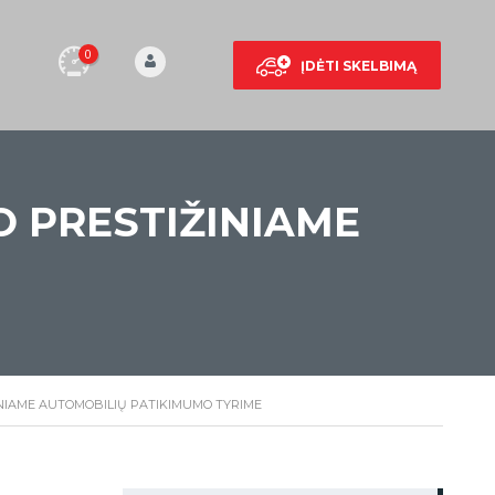
0
ĮDĖTI SKELBIMĄ
O PRESTIŽINIAME
ŽINIAME AUTOMOBILIŲ PATIKIMUMO TYRIME