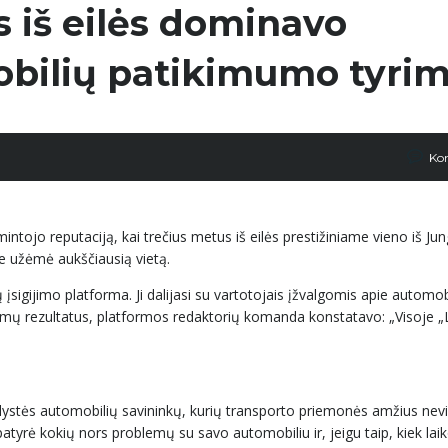
s iš eilės dominavo
obilių patikimumo tyri
Ko
ntojo reputaciją, kai trečius metus iš eilės prestižiniame vieno iš Jun
me užėmė aukščiausią vietą.
sigijimo platforma. Ji dalijasi su vartotojais įžvalgomis apie automobil
mų rezultatus, platformos redaktorių komanda konstatavo: „Visoje „
lystės automobilių savininkų, kurių transporto priemonės amžius nevi
atyrė kokių nors problemų su savo automobiliu ir, jeigu taip, kiek lai