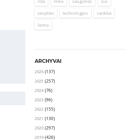
rida
rinka
saugumas
suv
taisyklės
technologijos
varikliai
šeima
ARCHYVAI
(137)
2026
(257)
2025
(76)
2024
(96)
2023
(155)
2022
(130)
2021
(297)
2020
(426)
2019