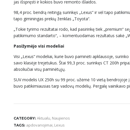
jas išspręsti ir kokios buvo remonto išlaidos.
98,4 proc. bendrą reitingą surinkęs „Lexus“ ir vėl tapo patiki
tapo giminingas prekių ženklas „Toyota“.
„Tokie tyrimo rezultatai rodo, kad pasirinkę tiek „premium“ se
patikimumo standarto“, – komentuodamas rezultatus sakė „Wh
Pasižymėjo visi modeliai
Visi „Lexus“ modeliai, kurie buvo paminėti apklausoje, surinko 
savo klasėje trejetukus. Štai 99,3 proc. surinkęs CT 200h pripa
absoliučiai visų paminėtųjų.
SUV modelis UX 250h su 99 proc. užėmė 10 vietą bendrojoje įska
buvo patikimiausias tarp vadovų modelių. Pergalę vainikavo pi
Aktualu
,
Naujienos
CATEGORY:
apdovanojimai
,
Lexus
TAGS: