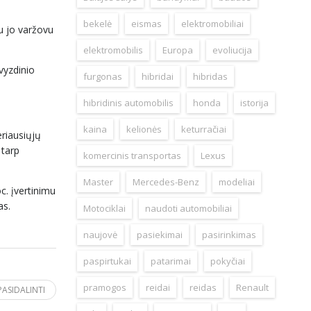
bekelė
eismas
elektromobiliai
iu jo varžovu
elektromobilis
Europa
evoliucija
vyzdinio
furgonas
hibridai
hibridas
hibridinis automobilis
honda
istorija
kaina
kelionės
keturračiai
eriausiųjų
 tarp
komercinis transportas
Lexus
Master
Mercedes-Benz
modeliai
c. įvertinimu
as.
Motociklai
naudoti automobiliai
naujovė
pasiekimai
pasirinkimas
paspirtukai
patarimai
pokyčiai
pramogos
reidai
reidas
Renault
PASIDALINTI