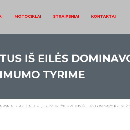
I
MOTOCIKLAI
STRAIPSNIAI
KONTAKTAI
TUS IŠ EILĖS DOMINAV
KIMUMO TYRIME
AIPSNIAI
>
AKTUALU
>
„LEXUS“ TREČIUS METUS IŠ EILĖS DOMINAVO PRESTI