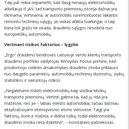
Taip pat reikia nepamiršti, kad daug nenaujų elektromobilių
atkeliauja iš JAV, tad transporto priemonių istorija dažnai yra
tikrinama. Vertinama, ar automobilis suremontuotas laikantis
remonto techninių sąlygų. Jei viskas atlikta tvarkingai, o taip
būna toli gražu ne visada, draudimo sąlygos nesiskiria nuo
europietiškų automobilių.
Vertinant rizikos faktorius – lygybė
„Ergo“ draudimo bendrovės Lietuvoje verslo klientų transporto
draudimo portfelio valdytojas Rimvydas Pocius priminė, kad
privalomojo civilinės atsakomybės draudimo įmoka priklauso
nuo daugelio parametrų: automobilių techninių duomenų, įvykių
statistikos ir vairuotojų rizikos.
„Negalėtume išskirti elektromobilių kaip visiškai kitokių
transporto priemonių. Vertinti galima tai, kad jų rida yra
mažesnė, nes jie – labiau miesto automobiliai, tačiau dažniau
eksploatuojami intensyvesnio eismo vietovėse. Taigi yra
faktorių, kurie ir mažina, ir didina riziką, todėl elektromobilių
draudimo įmoka nėra išskirtinė“, – konstatavo pašnekovas.