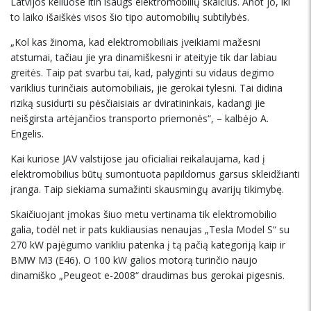
Latvijos keliuose itin išaugs elektromobilių skaičius. Anot jo, iki
to laiko išaiškės visos šio tipo automobilių subtilybės.
„Kol kas žinoma, kad elektromobiliais įveikiami mažesni
atstumai, tačiau jie yra dinamiškesni ir ateityje tik dar labiau
greitės. Taip pat svarbu tai, kad, palyginti su vidaus degimo
variklius turinčiais automobiliais, jie gerokai tylesni. Tai didina
riziką susidurti su pėsčiaisiais ar dviratininkais, kadangi jie
neišgirsta artėjančios transporto priemonės“, – kalbėjo A.
Engelis.
Kai kuriose JAV valstijose jau oficialiai reikalaujama, kad į
elektromobilius būtų sumontuota papildomus garsus skleidžianti
įranga. Taip siekiama sumažinti skausmingų avarijų tikimybę.
Skaičiuojant įmokas šiuo metu vertinama tik elektromobilio
galia, todėl net ir pats kukliausias nenaujas „Tesla Model S“ su
270 kW pajėgumo varikliu patenka į tą pačią kategoriją kaip ir
BMW M3 (E46). O 100 kW galios motorą turinčio naujo
dinamiško „Peugeot e-2008“ draudimas bus gerokai pigesnis.