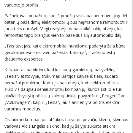
vairuotojo profilis.
Pašnekovas pripažino, kad iš pradžių visi labai nerimavo, jog dėl
baterijų pažeidimų elektromobilių bus neįmanoma remontuoti ir
juos teks nurašyti. Visgi realybėje nepasitaikė tokių atvejų, kai
remontas tapo brangus vien tik pažeidus šią automobilio dalį.
„Tais atvejais, kai elektromobiliai nurašomi, padaryta žala būna
gerokai didesnė nei vien pažeista baterija“, – aiškino estų
draudimo ekspertas.
K. Naaritas patvirtino, kad kai kurių gamintojų, pavyzdžiui,
„Tesla“, atstovybių trūkumas Baltijos šalyse iš tiesų sudaro
nemažai problemų. Kartu jis pastebėjo, kad elektromobilius
siūlo vis daugiau seniai žinomų kompanijų, kurios Estijoje turi
plačiai išvystytą oficialių salonų tinklą, pavyzdžiui, „Peugeot“ ar
„Volkswagen“, kaip ir „Tesla“, jau šiandien yra po tris elektra
varomus modelius.
Draudimo kompanijos atšakos Latvijoje privačių klientų skyriaus
vadovas Aldis Engelis aiškino, kad jų šalyje sukurta atskira
elektromobilių privalomojo draudimo kategorija, tačiau įmokų