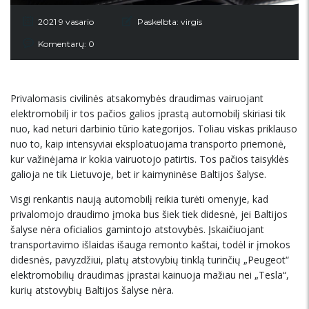
2021 9 vasario
Paskelbta:
virgis
Komentarų: 0
Privalomasis civilinės atsakomybės draudimas vairuojant
elektromobilį ir tos pačios galios įprastą automobilį skiriasi tik
nuo, kad neturi darbinio tūrio kategorijos. Toliau viskas priklauso
nuo to, kaip intensyviai eksploatuojama transporto priemonė,
kur važinėjama ir kokia vairuotojo patirtis. Tos pačios taisyklės
galioja ne tik Lietuvoje, bet ir kaimyninėse Baltijos šalyse.
Visgi renkantis naują automobilį reikia turėti omenyje, kad
privalomojo draudimo įmoka bus šiek tiek didesnė, jei Baltijos
šalyse nėra oficialios gamintojo atstovybės. Įskaičiuojant
transportavimo išlaidas išauga remonto kaštai, todėl ir įmokos
didesnės, pavyzdžiui, platų atstovybių tinklą turinčių „Peugeot“
elektromobilių draudimas įprastai kainuoja mažiau nei „Tesla“,
kurių atstovybių Baltijos šalyse nėra.