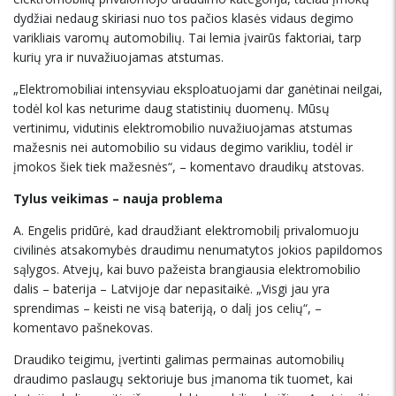
dydžiai nedaug skiriasi nuo tos pačios klasės vidaus degimo
varikliais varomų automobilių. Tai lemia įvairūs faktoriai, tarp
kurių yra ir nuvažiuojamas atstumas.
„Elektromobiliai intensyviau eksploatuojami dar ganėtinai neilgai,
todėl kol kas neturime daug statistinių duomenų. Mūsų
vertinimu, vidutinis elektromobilio nuvažiuojamas atstumas
mažesnis nei automobilio su vidaus degimo varikliu, todėl ir
įmokos šiek tiek mažesnės“, – komentavo draudikų atstovas.
Tylus veikimas – nauja problema
A. Engelis pridūrė, kad draudžiant elektromobilį privalomuoju
civilinės atsakomybės draudimu nenumatytos jokios papildomos
sąlygos. Atvejų, kai buvo pažeista brangiausia elektromobilio
dalis – baterija – Latvijoje dar nepasitaikė. „Visgi jau yra
sprendimas – keisti ne visą bateriją, o dalį jos celių“, –
komentavo pašnekovas.
Draudiko teigimu, įvertinti galimas permainas automobilių
draudimo paslaugų sektoriuje bus įmanoma tik tuomet, kai