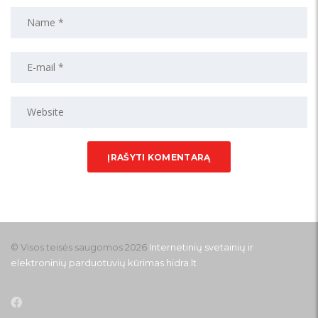
© Visos teisės saugomos 2026
Internetinių svetainių ir
elektroninių parduotuvių kūrimas
hidra.lt