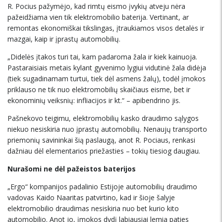
R. Pocius pažymėjo, kad rimtų eismo įvykių atveju nėra
pažeidžiama vien tik elektromobilio baterija. Vertinant, ar
remontas ekonomiškai tikslingas, įtraukiamos visos detalės ir
mazgai, kaip ir įprastų automobilių.
„Didelės įtakos turi tai, kam padaroma žala ir kiek kainuoja.
Pastaraisiais metais kylant gyvenimo lygiui vidutinė žala didėja
(tiek sugadinamam turtui, tiek dėl asmens žalų), todėl įmokos
priklauso ne tik nuo elektromobilių skaičiaus eisme, bet ir
ekonominių veiksnių: infliacijos ir kt.“ – apibendrino jis.
Pašnekovo teigimu, elektromobilių kasko draudimo sąlygos
niekuo nesiskiria nuo įprastų automobilių. Nenaujų transporto
priemonių savininkai šią paslaugą, anot R. Pociaus, renkasi
dažniau dėl elementarios priežasties – tokių tiesiog daugiau.
Nurašomi ne dėl pažeistos baterijos
„Ergo“ kompanijos padalinio Estijoje automobilių draudimo
vadovas Kaido Naaritas patvirtino, kad ir šioje šalyje
elektromobilio draudimas nesiskiria nuo bet kurio kito
automobilio. Anot jo, įmokos dydį labiausiai lemia paties