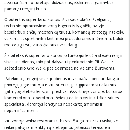
atveriančiam jo turėtojui didžiausias, išskirtines galimybes
pamatyti renginį kitaip.
O būtent iš super fano zonos, iš viršaus plačiai žvelgiant į
techninio aptarnavimo zoną ir gėrintis lyg bičių avilyje
besidarbuojančių mechanikų triūsu, komandų strategų ir taktikų
veiksmais, sportininkų keitimosi procedūromis ir, žinoma, bolidų
motorų garsu, kurio čia bus tikrai daug.
Šis bilietas iš super fano zonos jo turėtojui leidžia stebėti renginį
visas tris dienas, taip pat dalyvauti penktadienio Pit Walk ir
šeštadienio Grid Walk, pasiekiamose ne visiems žiūrovams.
Patekimą į renginį visas jo dienas ir tas pačias bei dar daugiau
privilegijų garantuoja ir VIP bilietas, jį įsigijusiam suteikiantis
galimybę stebėti lenktynių festivalį išskirtinėje zonoje, kur dirba
komentatoriai, operatoriai, šviesų dailininkas ir kiti šios srities
specialistai, darantys lenktynes nepakartojamomis ir
nepamirštamomis.
VIP zonoje veikia restoranas, baras, čia galima rasti viską, ko
reikia patogiam lenktynių stebėjimui, įsitaisius terasoje ir