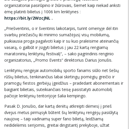
organizatoriai pasirūpino ir žiūrovais, šiemet kaip niekad anksti
ėmę platinti bilietus į 1006 km lenktynes :
https://bit.ly/2WzcJNL
.
„Priešventinis, o ir šventinis laikotarpis, turint omenyje dėl itin
svarbių priežasčių iki minimo sumažėjusį visų mobilumą,
puikiausia proga pagalvoti kaip ir su kuo praleisime ateinančią
vasarą, o galbūt ir įsigyti bilietus į jau 22 kartą rengiamą
maratoninių lenktynių festivalį“, – sako pagrindinis renginio
organizatorius, „Promo Events“ direktorius Darius Jonušis.
Lenktynių rengėjai automobilių sporto fanams siūlo net šešių
rūšių bilietus, tenkinančius labai skirtingų pomėgių greičio ir
pramogų fiestos gerbėjų įgeidžius – pradedant abonementais ir
baigiant bilietais, suteikiančiais teisę pasistatyti automobilį
pačioje lenktynių teritorijoje šalia kempingo.
Pasak D. Jonušio, dar kartą derėtų atkreipti dėmesį į prieš
dvejus metus pirmąsyk būtent šių lenktynių rengėjų pasiūlytą
naujovę – taip vadinamą super fano bilietą, leidžiamą
nedidelėmis serijomis, greitai dingstantį prekyboje, užtat