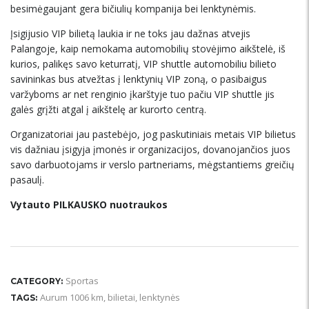
besimėgaujant gera bičiulių kompanija bei lenktynėmis.
Įsigijusio VIP bilietą laukia ir ne toks jau dažnas atvejis
Palangoje, kaip nemokama automobilių stovėjimo aikštelė, iš
kurios, palikęs savo keturratį, VIP shuttle automobiliu bilieto
savininkas bus atvežtas į lenktynių VIP zoną, o pasibaigus
varžyboms ar net renginio įkarštyje tuo pačiu VIP shuttle jis
galės grįžti atgal į aikštelę ar kurorto centrą.
Organizatoriai jau pastebėjo, jog paskutiniais metais VIP bilietus
vis dažniau įsigyja įmonės ir organizacijos, dovanojančios juos
savo darbuotojams ir verslo partneriams, mėgstantiems greičių
pasaulį.
Vytauto PILKAUSKO nuotraukos
Sportas
CATEGORY:
Aurum 1006 km
,
bilietai
,
lenktynės
TAGS: