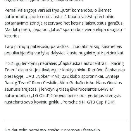
Pernai Palangoje varžėsi trys „Juta“ komandos, o šiemet
automobilių sporto entuziastai iš Kauno varžybų techninio
aptarnavimo zonoje rezervavo net keturis laikinuosius garažus.
Mat kitų metų liepą po „Jutos“ sparnu bus viena ekipa daugiau –
keturios.
Tarp pirmųjų pateikusių paraiškas – nuolatiniai šių, kasmet vis
populiarėjančių varžybų dalyviai, klasių nugalėtojai ir prizininkai.
Ir 22-ųjų lenktynių nepraleis „Čapkauskas autocentras – Racing
Team“ ekipa su jos įkvėpėju ir lenktynininku Ramūnu Čapkausku
priešakyje, UAB „Noker“ ir VšĮ 222 klubo sportininkai, „Antėja
Racing Team“ Rimo Cesiulio, Vido Gedučio ir Audriaus Griciaus
šaunusis trejetas, į lenktynių trasą išvairuosiantis BMW M
automobilį, o „LG Oled“ žiūrovus bei ekipos gerbėjus stengsis
nustebinti savo koviniu ginklu „Porsche 911 GT3 Cup PDK“.
Šio daugelio pamėgto greičio ir pramogų festivalio