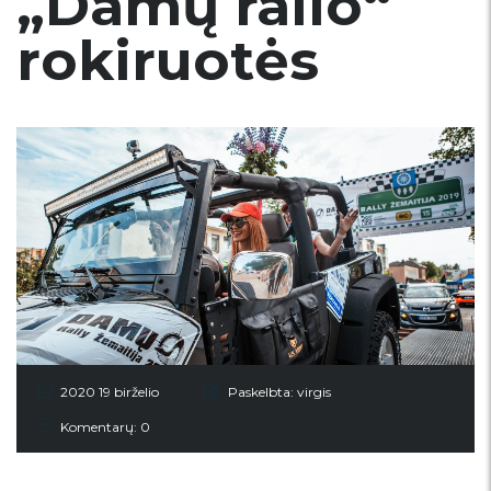
„Damų ralio“
rokiruotės
2020 19 birželio
Paskelbta:
virgis
Komentarų: 0