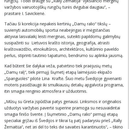
rungčių. Todėl drauge su „Rally Žemaitija“ vyksiančio merginų
varžybos vairuotojiškų rungčių turės dvigubai daugiau“, –
prasitarė I. Savickienė.
Tačiau ši korekcija nepakeis kertinių „Damų ralio“ tikslų –
suvienyti automobilių sportui neabejingas ir mėgstančias
aktyviai laisvalaikį leisti merginas, suteikti papildomų galimybių
susipažinti su Lietuvos krašto istorija, geografija, atrasti
kraštovaizdžio, etnokultūros, architektūros, kultūrinio paveldo
perlus, stiprinti tautinio tapatumo, bendrumo su aplinka jausmą.
Kad būtent šie dalykai veža, patvirtino tiek praėjusių metų
„Damų ralį“, tiek pirmąjį šiųmetį etapą laimėjusio ekipažo
„Spanguolės“ pilotė Lina Kraftė. Šiuo metu Švedijoje gyvenanti
moteris pasidžiaugė iki smulkiausių detalių apgalvota programa,
itin smagia renginio atmosfera ir užduotimis.
„Mūsų su Greta įspūdžiai patys geriausi. Linksmos ir originalios
užduotys varžybas pavertė superine pramoga su nesuvaidintai
smagia finišo švente. Į šiųmetinio „Damų ralio“ pirmąjį etapą
specialiai grįžau iš Švedijos ir tikrai tą patį padarysiu prieš „Rally
Žemaitija“, net jei dėl to teks dvi savaites karantinuotis“, – tikino