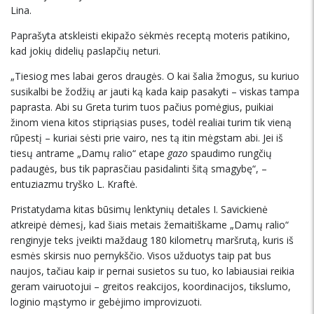
Lina.
Paprašyta atskleisti ekipažo sėkmės receptą moteris patikino,
kad jokių didelių paslapčių neturi.
„Tiesiog mes labai geros draugės. O kai šalia žmogus, su kuriuo
susikalbi be žodžių ar jauti ką kada kaip pasakyti – viskas tampa
paprasta. Abi su Greta turim tuos pačius pomėgius, puikiai
žinom viena kitos stipriąsias puses, todėl realiai turim tik vieną
rūpestį – kuriai sėsti prie vairo, nes tą itin mėgstam abi. Jei iš
tiesų antrame „Damų ralio“ etape
gazo
spaudimo rungčių
padaugės, bus tik paprasčiau pasidalinti šitą smagybę“, –
entuziazmu tryško L. Kraftė.
Pristatydama kitas būsimų lenktynių detales I. Savickienė
atkreipė dėmesį, kad šiais metais žemaitiškame „Damų ralio“
renginyje teks įveikti maždaug 180 kilometrų maršrutą, kuris iš
esmės skirsis nuo pernykščio. Visos užduotys taip pat bus
naujos, tačiau kaip ir pernai susietos su tuo, ko labiausiai reikia
geram vairuotojui – greitos reakcijos, koordinacijos, tikslumo,
loginio mąstymo ir gebėjimo improvizuoti.