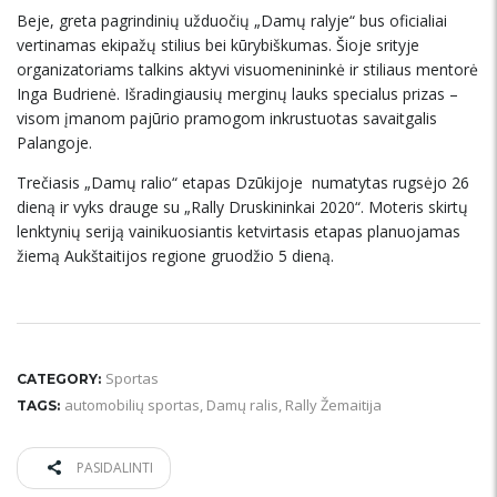
Beje, greta pagrindinių užduočių „Damų ralyje“ bus oficialiai
vertinamas ekipažų stilius bei kūrybiškumas. Šioje srityje
organizatoriams talkins aktyvi visuomenininkė ir stiliaus mentorė
Inga Budrienė. Išradingiausių merginų lauks specialus prizas –
visom įmanom pajūrio pramogom inkrustuotas savaitgalis
Palangoje.
Trečiasis „Damų ralio“ etapas Dzūkijoje numatytas rugsėjo 26
dieną ir vyks drauge su „Rally Druskininkai 2020“. Moteris skirtų
lenktynių seriją vainikuosiantis ketvirtasis etapas planuojamas
žiemą Aukštaitijos regione gruodžio 5 dieną.
Sportas
CATEGORY:
automobilių sportas
,
Damų ralis
,
Rally Žemaitija
TAGS:
PASIDALINTI