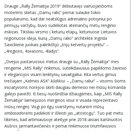
Drauge „Rally Žemaitija 2019“ debiutavęs vairuojančioms
moterims skirtas „Damų ralis“ pernai sulaukė tokio
populiarumo, kad dar neatslūgus adrenalino potvyniui po
pirmųjų varžybų, buvo sudėliotas ateinančių metų renginio
eskizas. Tiksliau virsmo į keturių etapų, keturiuose Lietuvos
regionuose idėja, kurią „Damų ralio“ architektė Ingrida
Savickienė juokais pakrikštijo „trijų ketvertų projektu“ –
„4regions, 4seasons, 4ladys“.
„Dvejus pastaruosius metus drauge su „Rally Žemaitija“ mes
rengėme „MIS Rally“ rinkimus, suteikdavusius papildomo žavesio
ir elegancijos visam lenktynių savaitgaliui. Kita vertus gimus
trečiajam „Kelmės ASK“
kūdikiui
– „Damų raliui“ – visoms šioms
iniciatyvoms norėjosi skirti daugiau dėmesio nei mūsų komanda
galėjo pavežti. Iš tiesų nuoširdžiai džiaugėmės, kaip „MIS Rally
Žemaitija“ laimėjusios merginos visur ir visada reprezentavo
mūsų renginį. Visgi po ilgų svarstymų nutarėm mūsų
ambasadorėms
padėkoti ir išleisti jas „atostogų“. Tuo pat metu
tikimės, kad artimiausioje ateityje prie 2018-aisiais karūnuotos
Aušros Jarmantavičienės ir pernai rinkimuose triumfavusios