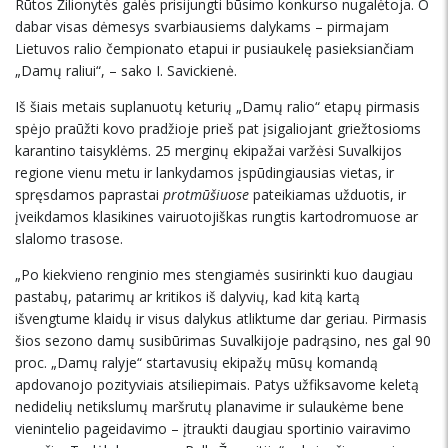
Rūtos Žilionytės galės prisijungti būsimo konkurso nugalėtoja. O
dabar visas dėmesys svarbiausiems dalykams – pirmajam
Lietuvos ralio čempionato etapui ir pusiaukelę pasieksiančiam
„Damų raliui“, – sako I. Savickienė.
Iš šiais metais suplanuotų keturių „Damų ralio“ etapų pirmasis
spėjo praūžti kovo pradžioje prieš pat įsigaliojant griežtosioms
karantino taisyklėms. 25 merginų ekipažai varžėsi Suvalkijos
regione vienu metu ir lankydamos įspūdingiausias vietas, ir
spręsdamos paprastai
protmūšiuose
pateikiamas užduotis, ir
įveikdamos klasikines vairuotojiškas rungtis kartodromuose ar
slalomo trasose.
„Po kiekvieno renginio mes stengiamės susirinkti kuo daugiau
pastabų, patarimų ar kritikos iš dalyvių, kad kitą kartą
išvengtume klaidų ir visus dalykus atliktume dar geriau. Pirmasis
šios sezono damų susibūrimas Suvalkijoje padrąsino, nes gal 90
proc. „Damų ralyje“ startavusių ekipažų mūsų komandą
apdovanojo pozityviais atsiliepimais. Patys užfiksavome keletą
nedidelių netikslumų maršrutų planavime ir sulaukėme bene
vienintelio pageidavimo – įtraukti daugiau sportinio vairavimo