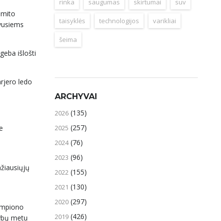
rinka
saugumas
skirtumai
suv
lomito
taisyklės
technologijos
varikliai
avusiems
šeima
ugeba išlošti
rjero ledo
ARCHYVAI
(135)
2026
(257)
2025
e
(76)
2024
(96)
2023
ažiausiųjų
(155)
2022
(130)
2021
(297)
2020
čempiono
(426)
2019
žybų metu