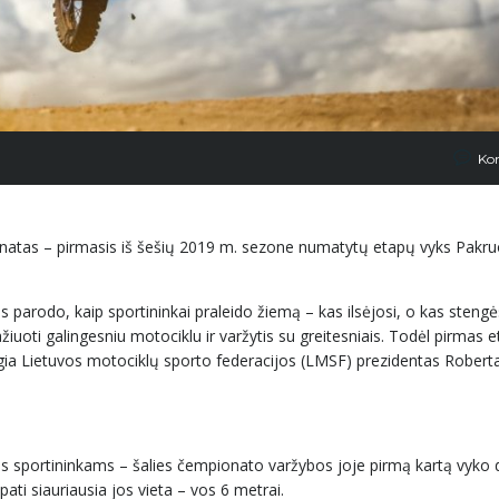
Ko
onatas – pirmasis iš šešių 2019 m. sezone numatytų etapų vyks Pakru
 parodo, kaip sportininkai praleido žiemą – kas ilsėjosi, o kas stengės
iuoti galingesniu motociklu ir varžytis su greitesniais. Todėl pirmas 
eigia Lietuvos motociklų sporto federacijos (LMSF) prezidentas Robert
vos sportininkams – šalies čempionato varžybos joje pirmą kartą vyko
pati siauriausia jos vieta – vos 6 metrai.