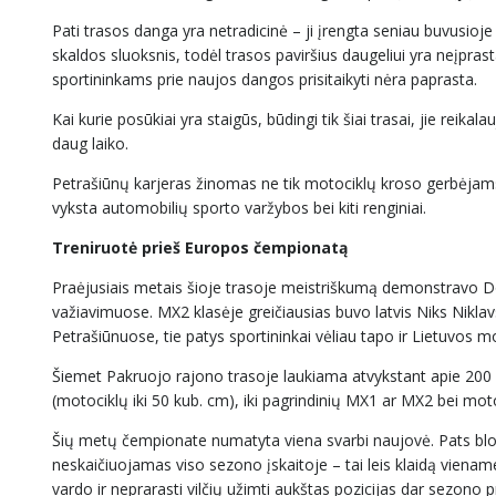
Pati trasos danga yra netradicinė – ji įrengta seniau buvusioje s
skaldos sluoksnis, todėl trasos paviršius daugeliui yra neįprasta
sportininkams prie naujos dangos prisitaikyti nėra paprasta.
Kai kurie posūkiai yra staigūs, būdingi tik šiai trasai, jie reika
daug laiko.
Petrašiūnų karjeras žinomas ne tik motociklų kroso gerbėjams
vyksta automobilių sporto varžybos bei kiti renginiai.
Treniruotė prieš Europos čempionatą
Praėjusiais metais šioje trasoje meistriškumą demonstravo 
važiavimuose. MX2 klasėje greičiausias buvo latvis Niks Nikla
Petrašiūnuose, tie patys sportininkai vėliau tapo ir Lietuvos
Šiemet Pakruojo rajono trasoje laukiama atvykstant apie 200 
(motociklų iki 50 kub. cm), iki pagrindinių MX1 ar MX2 bei mot
Šių metų čempionate numatyta viena svarbi naujovė. Pats blo
neskaičiuojamas viso sezono įskaitoje – tai leis klaidą viena
vardo ir neprarasti vilčių užimti aukštas pozicijas dar sezono