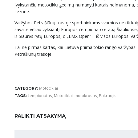
įvykstančių motociklų gedimų numanyti kartais neįmanoma, o v
sezone.
Varžybos Petrašiūnų trasoje sportininkams svarbios ne tik kaip
savaite vėliau vyksiantį Europos čempionato etapą Šiauliuose, 
iš Šiaurės rytų Europos, o „EMX Open“ – iš visos Europos. Var
Tai ne pirmas kartas, kai Lietuva priima tokio rango varžyba
Petrašiūnų trasoje.
Motociklai
CATEGORY:
čempionatas
,
Motociklai
,
motokrosas
,
Pakruojis
TAGS:
PALIKTI ATSAKYMĄ