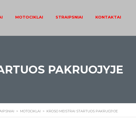
I
MOTOCIKLAI
STRAIPSNIAI
KONTAKTAI
TARTUOS PAKRUOJYJE
AIPSNIAI
>
MOTOCIKLAI
>
KROSO MEISTRAI STARTUOS PAKRUOJYJE