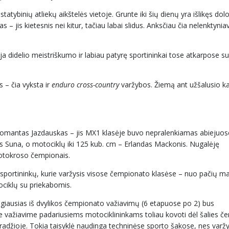
tatybinių atliekų aikštelės vietoje. Grunte iki šių dienų yra išlikęs do
s – jis kietesnis nei kitur, tačiau labai slidus. Anksčiau čia nelenktyni
lauja didelio meistriškumo ir labiau patyrę sportininkai tose atkarpose s
 – čia vyksta ir
enduro cross-country
varžybos. Žiemą ant užšalusio ka
Domantas Jazdauskas – jis MX1 klasėje buvo nepralenkiamas abiejuos
vs Suna, o motociklų iki 125 kub. cm – Erlandas Mackonis. Nugalėję
 motokroso čempionais.
sportininkų, kurie varžysis visose čempionato klasėse – nuo pačių m
ociklų su priekabomis.
giausias iš dvylikos čempionato važiavimų (6 etapuose po 2) bus
me važiavime padariusiems motociklininkams toliau kovoti dėl šalies 
 pradžioje. Tokia taisyklė naudinga techninėse sporto šakose, nes var