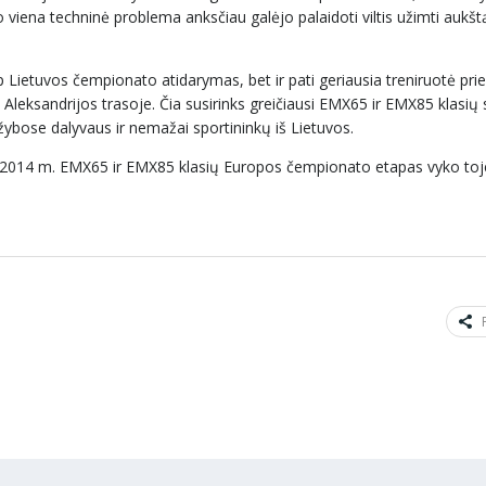
iena techninė problema anksčiau galėjo palaidoti viltis užimti aukštą
 Lietuvos čempionato atidarymas, bet ir pati geriausia treniruotė pri
Aleksandrijos trasoje. Čia susirinks greičiausi EMX65 ir EMX85 klasių 
žybose dalyvaus ir nemažai sportininkų iš Lietuvos.
s. 2014 m. EMX65 ir EMX85 klasių Europos čempionato etapas vyko toj