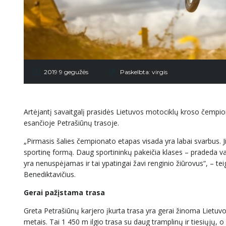
2019 9 gegužės
Paskelbta:
virgis
Artėjantį savaitgalį prasidės Lietuvos motociklų kroso čempi
esančioje Petrašiūnų trasoje.
„Pirmasis šalies čempionato etapas visada yra labai svarbus. Jis
sportinę formą. Daug sportininkų pakeičia klases – pradeda važ
yra nenuspėjamas ir tai ypatingai žavi renginio žiūrovus“, – t
Benediktavičius.
Gerai pažįstama trasa
Greta Petrašiūnų karjero įkurta trasa yra gerai žinoma Lietu
metais. Tai 1 450 m ilgio trasa su daug tramplinų ir tiesiųjų, o 