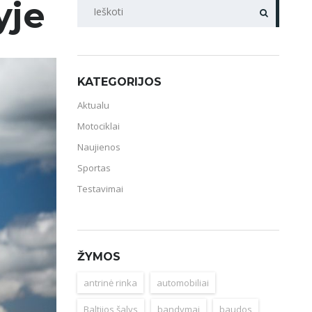
yje
PAIEŠKA
KATEGORIJOS
Aktualu
Motociklai
Naujienos
Sportas
Testavimai
ŽYMOS
antrinė rinka
automobiliai
Baltijos šalys
bandymai
baudos