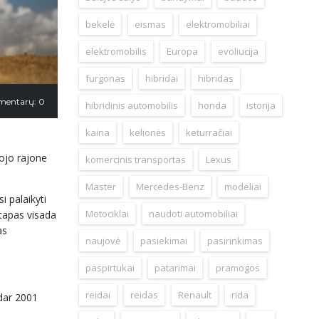
bekelė
eismas
elektromobiliai
elektromobilis
Europa
evoliucija
furgonas
hibridai
hibridas
mentarų: 0
hibridinis automobilis
honda
istorija
kaina
kelionės
keturračiai
ojo rajone
komercinis transportas
Lexus
Master
Mercedes-Benz
modeliai
i palaikyti
Motociklai
naudoti automobiliai
etapas visada
as
naujovė
pasiekimai
pasirinkimas
paspirtukai
patarimai
pramogos
reidai
reidas
Renault
rida
 dar 2001