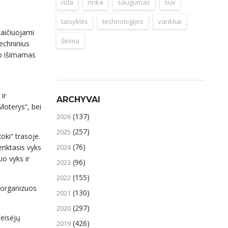
rida
rinka
saugumas
suv
taisyklės
technologijos
varikliai
kaičiuojami
šeima
echninius
to išimamas
ir
ARCHYVAI
Moterys“, bei
(137)
2026
(257)
2025
oki“ trasoje.
(76)
2024
enktasis vyks
uo vyks ir
(96)
2023
(155)
2022
e organizuos
(130)
2021
(297)
2020
eisėjų
(426)
2019