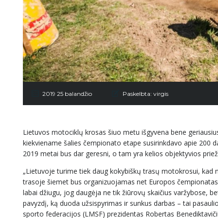
2019 25 balandžio
Paskelbta:
virgis
Lietuvos motociklų krosas šiuo metu išgyvena bene geriausius 
kiekviename šalies čempionato etape susirinkdavo apie 200 daly
2019 metai bus dar geresni, o tam yra kelios objektyvios priež
„Lietuvoje turime tiek daug kokybiškų trasų motokrosui, kad n
trasoje šiemet bus organizuojamas net Europos čempionatas – t
labai džiugu, jog daugėja ne tik žiūrovų skaičius varžybose, bet
pavyzdį, ką duoda užsispyrimas ir sunkus darbas – tai pasaul
sporto federacijos (LMSF) prezidentas Robertas Benediktaviči