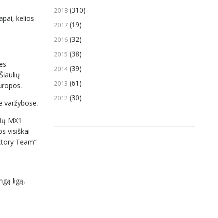
(310)
2018
pai, kelios
(19)
2017
(32)
2016
(38)
2015
ies
(39)
2014
Šiaulių
(61)
2013
Europos.
(30)
2012
se varžybose.
klų MX1
s visiškai
actory Team“
gą ligą,