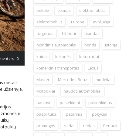
bekelė
eismas
elektromobiliai
elektromobilis
Europa
evoliucija
furgonas
hibridai
hibridas
hibridinis automobilis
honda
istorija
kaina
kelionės
keturračiai
mentarų: 0
komercinis transportas
Lexus
Master
Mercedes-Benz
modeliai
is metais
e užsienyje.
Motociklai
naudoti automobiliai
naujovė
pasiekimai
pasirinkimas
drijos
a žmonės ir
paspirtukai
patarimai
pokyčiai
puikų
pramogos
reidai
reidas
Renault
motociklų