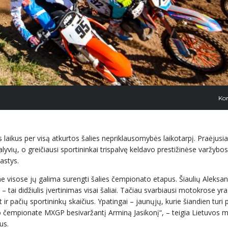
Ko
laikus per visą atkurtos šalies nepriklausomybės laikotarpį. Praėjusia
vių, o greičiausi sportininkai trispalvę keldavo prestižinėse varžybos
astys.
e visose jų galima surengti šalies čempionato etapus. Šiaulių Aleksan
ai didžiulis įvertinimas visai šaliai. Tačiau svarbiausi motokrose yr
 ir pačių sportininkų skaičius. Ypatingai – jaunųjų, kurie šiandien turi 
io čempionate MXGP besivaržantį Arminą Jasikonį“, – teigia Lietuvos 
us.