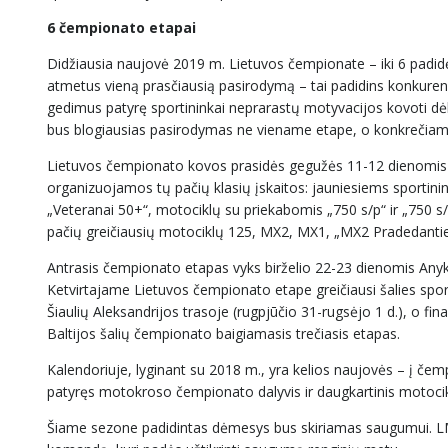
6 čempionato etapai
Didžiausia naujovė 2019 m. Lietuvos čempionate – iki 6 padidėję
atmetus vieną prasčiausią pasirodymą – tai padidins konkurenc
gedimus patyrę sportininkai neprarastų motyvacijos kovoti dėl
bus blogiausias pasirodymas ne viename etape, o konkrečiame
Lietuvos čempionato kovos prasidės gegužės 11-12 dienomis P
organizuojamos tų pačių klasių įskaitos: jauniesiems sportini
„Veteranai 50+“, motociklų su priekabomis „750 s/p“ ir „750 s
pačių greičiausių motociklų 125, MX2, MX1, „MX2 Pradedantiej
Antrasis čempionato etapas vyks birželio 22-23 dienomis Anykš
Ketvirtajame Lietuvos čempionato etape greičiausi šalies spor
Šiaulių Aleksandrijos trasoje (rugpjūčio 31-rugsėjo 1 d.), o fi
Baltijos šalių čempionato baigiamasis trečiasis etapas.
Kalendoriuje, lyginant su 2018 m., yra kelios naujovės – į če
patyręs motokroso čempionato dalyvis ir daugkartinis motoc
Šiame sezone padidintas dėmesys bus skiriamas saugumui. LMS