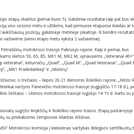
s etapų skaičius (pernai buvo 5). Galutiniai rezultatai taip pat bus s
iją viso sezono metu ir užtikrins, kad pirmuose etapuose klaidas ar t
 aukščiausių pozicijų galutinėje metinėje įskaitoje. Iš bendro rezulta
 važiavime (vieno etapo metu vyksta 2 važiavimai).
etrašiūnų motokroso trasoje Pakruojo rajone. Kaip ir pernai, bus
nkams skirtos 50, 65, 85, MX1 M, MX2 M, vyriausiems „Veteranai 40+“ 
/p veteranai“, keturračių „Quad“, „Quad M“, „Quad Veteranai“, „Quad 
i“, „MX1 Pradedantieji“ ir „Moterų“.
čiuose, o trečiasis – liepos 20-21 dienomis Rokiškio rajone, „Moto R
tininkai varžysis Panevėžio motokroso trasoje (rugpjūčio 17-18 d.), p
nalinis šeštasis – Utenos motokroso trasoje rugsėjo 14-15 d. Kartu su j
mpionatą sugrįžo Anykščių ir Rokiškio rajono trasos. Etapą pastarojoj
iklų su priekabomis čempionas Mantas Kišūnas.
F Motokroso komisija į kiekvienas varžybas deleguos sertifikuotų t