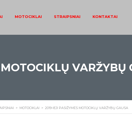
I
MOTOCIKLAI
STRAIPSNIAI
KONTAKTAI
ĖS MOTOCIKLŲ VARŽYBŲ
AIPSNIAI
>
MOTOCIKLAI
>
2019-IEJI PASIŽYMĖS MOTOCIKLŲ VARŽYBŲ GAUSA