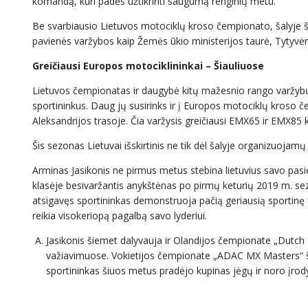
komandą, kuri padės užtikrinti saugumą renginių metu.
Be svarbiausio Lietuvos motociklų kroso čempionato, šalyje ši
pavienės varžybos kaip Žemės ūkio ministerijos taurė, Tytyv
Greičiausi Europos motociklininkai – Šiauliuose
Lietuvos čempionatas ir daugybė kitų mažesnio rango varžybų – 
sportininkus. Daug jų susirinks ir į Europos motociklų kroso 
Aleksandrijos trasoje. Čia varžysis greičiausi EMX65 ir EMX85 
Šis sezonas Lietuvai išskirtinis ne tik dėl šalyje organizuojam
Arminas Jasikonis ne pirmus metus stebina lietuvius savo p
klasėje besivaržantis anykštėnas po pirmų keturių 2019 m. sez
atsigavęs sportininkas demonstruoja pačią geriausią sportin
reikia visokeriopą pagalbą savo lyderiui.
Jasikonis šiemet dalyvauja ir Olandijos čempionate „Dutch M
važiavimuose. Vokietijos čempionate „ADAC MX Masters“ šie
sportininkas šiuos metus pradėjo kupinas jėgų ir noro įrodyti,