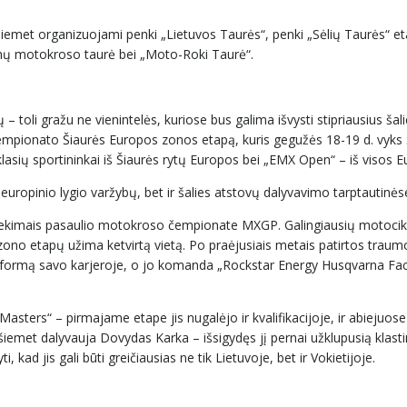
emet organizuojami penki „Lietuvos Taurės“, penki „Sėlių Taurės“ eta
ėnų motokroso taurė bei „Moto-Roki Taurė“.
toli gražu ne vienintelės, kuriose bus galima išvysti stipriausius šal
čempionato Šiaurės Europos zonos etapą, kuris gegužės 18-19 d. vyks 
klasių sportininkai iš Šiaurės rytų Europos bei „EMX Open“ – iš visos 
ų europinio lygio varžybų, bet ir šalies atstovų dalyvavimo tarptautinė
asiekimais pasaulio motokroso čempionate MXGP. Galingiausių motoci
ono etapų užima ketvirtą vietą. Po praėjusiais metais patirtos traumo
ę formą savo karjeroje, o jo komanda „Rockstar Energy Husqvarna F
asters“ – pirmajame etape jis nugalėjo ir kvalifikacijoje, ir abiejuose
met dalyvauja Dovydas Karka – išsigydęs jį pernai užklupusią klastin
 kad jis gali būti greičiausias ne tik Lietuvoje, bet ir Vokietijoje.