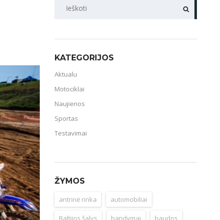
PAIEŠKA
KATEGORIJOS
Aktualu
Motociklai
Naujienos
Sportas
Testavimai
ŽYMOS
antrinė rinka
automobiliai
Baltijos šalys
bandymai
baudos