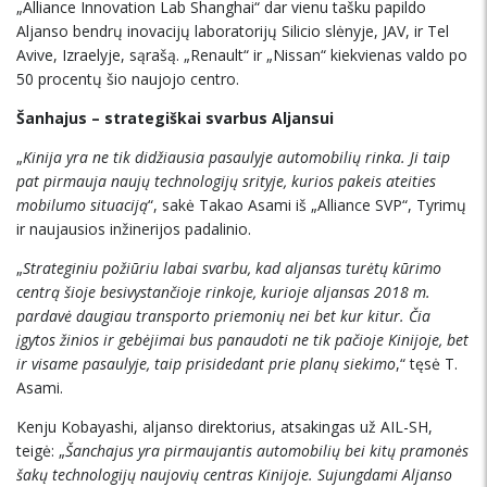
„Alliance Innovation Lab Shanghai“ dar vienu tašku papildo
Aljanso bendrų inovacijų laboratorijų Silicio slėnyje, JAV, ir Tel
Avive, Izraelyje, sąrašą. „Renault“ ir „Nissan“ kiekvienas valdo po
50 procentų šio naujojo centro.
Šanhajus – strategiškai svarbus Aljansui
„
Kinija yra ne tik didžiausia pasaulyje automobilių rinka. Ji taip
pat pirmauja naujų technologijų srityje, kurios pakeis ateities
mobilumo situaciją
“, sakė Takao Asami iš „Alliance SVP“, Tyrimų
ir naujausios inžinerijos padalinio.
„
Strateginiu požiūriu labai svarbu, kad aljansas turėtų kū
rimo
centr
ą šioje besivystančioje rinkoje, kurioje aljansas 2018 m.
pardavė daugiau transporto priemonių nei bet kur kitur. Čia
įgytos ž
inios ir geb
ė
jimai bus panaudoti ne tik pa
čioje Kinijoje, bet
ir visame pasaulyje, taip prisidedant prie planų siekimo
,“ tęsė T.
Asami.
Kenju Kobayashi, aljanso direktorius, atsakingas už AIL-SH,
teigė: „
Š
anchajus yra pirmaujantis automobili
ų
bei kit
ų pramonės
šakų technologijų
naujovi
ų centras Kinijoje. Sujungdami Aljanso