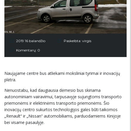
2019 16 balandžio
Paskelbta:
virgis
Komentarų: 0
Naująjame centre bus atliekami moksliniai tyrimai ir inovacijų
plėtra.
Nenuostabu, kad daugiausia dėmesio bus skiriama
autonominiam vairavimui, tarpusavyje sujungtoms transporto
priemonėms ir elektrinėms transporto priemonėms. Šio
inovacijų centro sukurtos technologijos galės būti taikomos
„Renault“ ir „Nissan“ automobiliams, parduodamiems Kinijoje
bei visame pasaulyje.