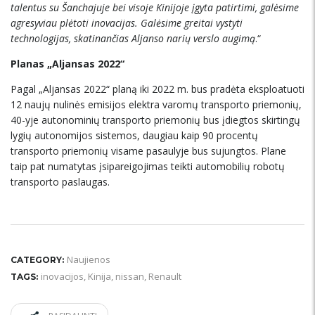
talentus su Šanchajuje bei visoje Kinijoje įgyta patirtimi, galėsime
agresyviau plėtoti inovacijas. Galėsime greitai vystyti
technologijas, skatinančias Aljanso narių
verslo augim
ą
.“
Planas „Aljansas 2022“
Pagal „Aljansas 2022“ planą iki 2022 m. bus pradėta eksploatuoti
12 naujų nulinės emisijos elektra varomų transporto priemonių,
40-yje autonominių transporto priemonių bus įdiegtos skirtingų
lygių autonomijos sistemos, daugiau kaip 90 procentų
transporto priemonių visame pasaulyje bus sujungtos. Plane
taip pat numatytas įsipareigojimas teikti automobilių robotų
transporto paslaugas.
Naujienos
CATEGORY:
inovacijos
,
Kinija
,
nissan
,
Renault
TAGS: