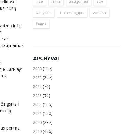
rida
rinka
saugumas
suv
deliuose
s ir kitą
taisyklės
technologijos
varikliai
šeima
izdą ir į jį
i
se ar
 atnaujinamos
ARCHYVAI
a
(137)
2026
ple CarPlay“
jams
(257)
2025
(76)
2024
(96)
2023
žingsnis į
(155)
2022
intojų
(130)
2021
(297)
2020
 jas perima
(426)
2019