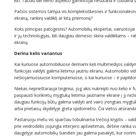
kiti. Tačiau dėl vieno aspekto gamintojai nesutaria ir tobulina
Pačios sistemos tampa vis kompleksiškesnės ir funkcionalesnės
ekraną, rankinį valdiklį ar kitą priemonę?
Koks principas patogesnis? Automobilių ekspertai, vairuotojai ir
ir jų technologijas, kiti daugiau dėmesio skiria valdikliams – ra
ekraną.
Derina kelis variantus
Kai kuriuose automobiliuose derinami keli multimedijos vald
funkcijas valdyti galima lietimui jautriu ekranu. Automobilio vid
nešiojamuosiuose kompiuteriuose, o kai kuriuose – ir papildo
Niekas neprieštarauja teiginiui, jog akis nukreipti nuo kelio i
paspausti konkretų mygtuką lietimui jautriame ekrane į jį neži
daugiau funkcijų būtų galima valdyti ant vairo įrengtais mygtu
arba prietaisų skydelyje greta spidometro. Čia vietos atsiran
Pastaruoju metu vis sparčiau tobulinama trečioji kryptis – va
prie veidrodėlio įsijungia interjero apšvietimas, dešine rank
daugelyje automobilių šiandien jau galima pasakyti, kur norima 