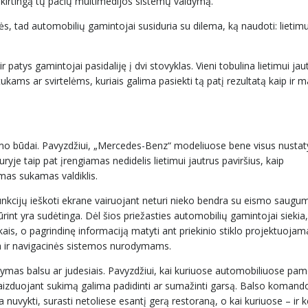
 skirtingą tų pačių multimedijos sistemų valdymą.
, tad automobilių gamintojai susiduria su dilema, ką naudoti: lietimu
 patys gamintojai pasidaliję į dvi stovyklas. Vieni tobulina lietimui jau
tukams ar svirtelėms, kuriais galima pasiekti tą patį rezultatą kaip ir 
ymo būdai. Pavyzdžiui, „Mercedes-Benz“ modeliuose bene visus nustat
uryje taip pat įrengiamas nedidelis lietimui jautrus paviršius, kaip
mas sukamas valdiklis.
r funkcijų ieškoti ekrane vairuojant neturi nieko bendra su eismo saugum
ūrint yra sudėtinga. Dėl šios priežasties automobilių gamintojai siekia
kais, o pagrindinę informaciją matyti ant priekinio stiklo projektuoj
da ir navigacinės sistemos nurodymams.
ldymas balsu ar judesiais. Pavyzdžiui, kai kuriuose automobiliuose pa
a vaizduojant sukimą galima padidinti ar sumažinti garsą. Balso koman
nuvykti, surasti netoliese esantį gerą restoraną, o kai kuriuose – ir k