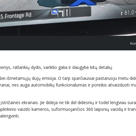
Ko
ys, ratlankių dydis, variklio galia ir daugybė kitų detalių.
bei išmetamųjų dujų emisija. O tarp sparčiausiai pastaruoju metu did
kranai, nes auga automobilių funkcionalumas ir poreikis atvaizduoti m
strižainės ekranais. Jie didėja ne tik dėl didesnių ir todėl lengviau s
inkinio vaizdo kameros, suformuojančios 360 laipsnių vaizdą ir tran
alengvinti.