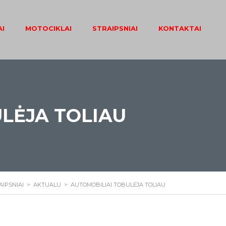
I
MOTOCIKLAI
STRAIPSNIAI
KONTAKTAI
LĖJA TOLIAU
AIPSNIAI
>
AKTUALU
>
AUTOMOBILIAI TOBULĖJA TOLIAU