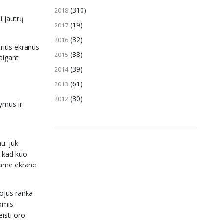
(310)
2018
i jautrų
(19)
2017
(32)
2016
trius ekranus
(38)
2015
maigant
(39)
2014
(61)
2013
(30)
2012
ymus ir
u: juk
, kad kuo
amame ekrane
mojus ranka
domis
eisti oro