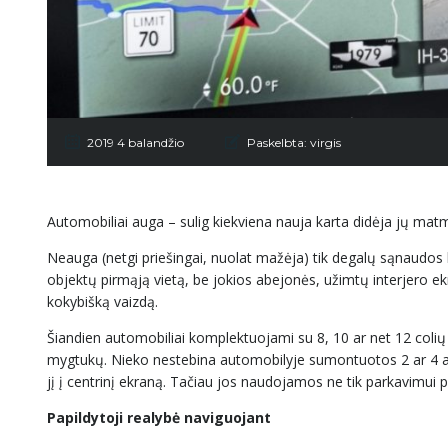
2019 4 balandžio
Paskelbta:
virgis
Automobiliai auga – sulig kiekviena nauja karta didėja jų matmen
Neauga (netgi priešingai, nuolat mažėja) tik degalų sąnaudos 
objektų pirmąją vietą, be jokios abejonės, užimtų interjero e
kokybišką vaizdą.
Šiandien automobiliai komplektuojami su 8, 10 ar net 12 colių į
mygtukų. Nieko nestebina automobilyje sumontuotos 2 ar 4 apl
jį į centrinį ekraną. Tačiau jos naudojamos ne tik parkavimui p
Papildytoji realybė naviguojant