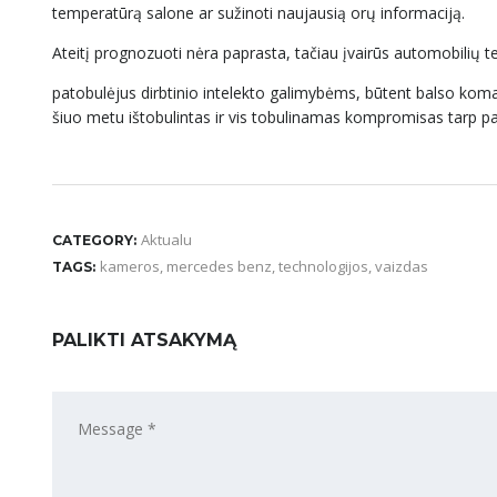
temperatūrą salone ar sužinoti naujausią orų informaciją.
Ateitį prognozuoti nėra paprasta, tačiau įvairūs automobilių te
patobulėjus dirbtinio intelekto galimybėms, būtent balso koma
šiuo metu ištobulintas ir vis tobulinamas kompromisas tarp 
Aktualu
CATEGORY:
kameros
,
mercedes benz
,
technologijos
,
vaizdas
TAGS:
PALIKTI ATSAKYMĄ