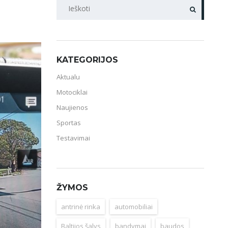
PAIEŠKA
KATEGORIJOS
Aktualu
Motociklai
Naujienos
Sportas
Testavimai
ŽYMOS
antrinė rinka
automobiliai
Baltijos šalys
bandymai
baudos