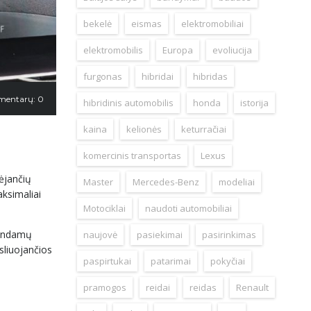
bekelė
eismas
elektromobiliai
elektromobilis
Europa
evoliucija
furgonas
hibridai
hibridas
mentarų: 0
hibridinis automobilis
honda
istorija
kaina
kelionės
keturračiai
komercinis transportas
Lexus
ėjančių
Master
Mercedes-Benz
modeliai
aksimaliai
Motociklai
naudoti automobiliai
urandamų
naujovė
pasiekimai
pasirinkimas
sliuojančios
paspirtukai
patarimai
pokyčiai
pramogos
reidai
reidas
Renault