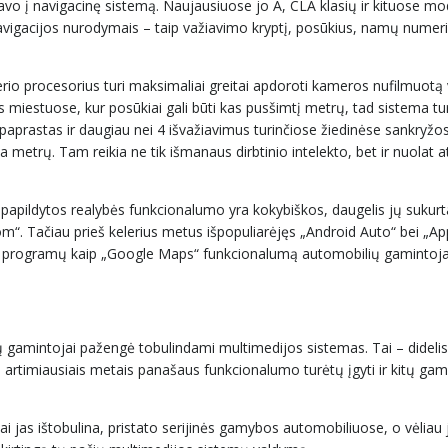
o į navigacinę sistemą. Naujausiuose jo A, CLA klasių ir kituose mo
igacijos nurodymais – taip važiavimo kryptį, posūkius, namų numeriu
o procesorius turi maksimaliai greitai apdoroti kameros nufilmuotą va
 miestuose, kur posūkiai gali būti kas pusšimtį metrų, tad sistema tur
a paprastas ir daugiau nei 4 išvažiavimus turinčiose žiedinėse sankryžo
 metrų. Tam reikia ne tik išmanaus dirbtinio intelekto, bet ir nuolat
apildytos realybės funkcionalumo yra kokybiškos, daugelis jų sukurt
m“. Tačiau prieš kelerius metus išpopuliarėjęs „Android Auto“ bei „Ap
ų programų kaip „Google Maps“ funkcionalumą automobilių gaminto
ių gamintojai pažengė tobulindami multimedijos sistemas. Tai – didelis 
au artimiausiais metais panašaus funkcionalumo turėtų įgyti ir kitų gam
ai jas ištobulina, pristato serijinės gamybos automobiliuose, o vėliau