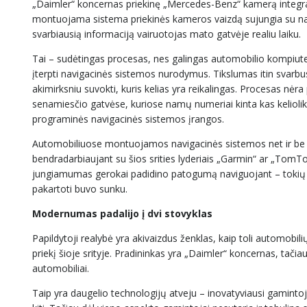
„Daimler“ koncernas priekinę „Mercedes-Benz“ kamerą integrav
montuojama sistema priekinės kameros vaizdą sujungia su nav
svarbiausią informaciją vairuotojas mato gatvėje realiu laiku.
Tai – sudėtingas procesas, nes galingas automobilio kompiuteri
įterpti navigacinės sistemos nurodymus. Tikslumas itin svarbus
akimirksniu suvokti, kuris kelias yra reikalingas. Procesas nėr
senamiesčio gatvėse, kuriose namų numeriai kinta kas keliolika
programinės navigacinės sistemos įrangos.
Automobiliuose montuojamos navigacinės sistemos net ir be p
bendradarbiaujant su šios srities lyderiais „Garmin“ ar „TomTo
jungiamumas gerokai padidino patogumą naviguojant – toki
pakartoti buvo sunku.
Modernumas padalijo į dvi stovyklas
Papildytoji realybė yra akivaizdus ženklas, kaip toli automobil
priekį šioje srityje. Pradininkas yra „Daimler“ koncernas, tači
automobiliai.
Taip yra daugelio technologijų atveju – inovatyviausi gamintoj