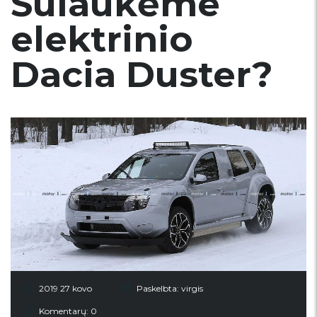
Sulaukėme
elektrinio
Dacia Duster?
2019 27 kovo
Paskelbta:
virgis
Komentarų: 0