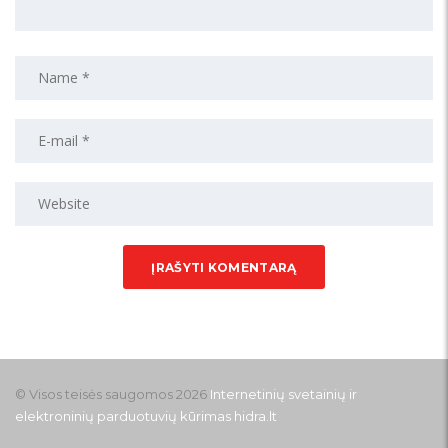
© Visos teisės saugomos 2026
Internetinių svetainių ir
elektroninių parduotuvių kūrimas
hidra.lt