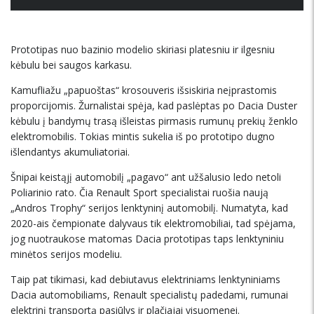
Prototipas nuo bazinio modelio skiriasi platesniu ir ilgesniu
kėbulu bei saugos karkasu.
Kamufliažu „papuoštas“ krosouveris išsiskiria neįprastomis
proporcijomis. Žurnalistai spėja, kad paslėptas po Dacia Duster
kėbulu į bandymų trasą išleistas pirmasis rumunų prekių ženklo
elektromobilis. Tokias mintis sukelia iš po prototipo dugno
išlendantys akumuliatoriai.
Šnipai keistąjį automobilį „pagavo“ ant užšalusio ledo netoli
Poliarinio rato. Čia Renault Sport specialistai ruošia naują
„Andros Trophy“ serijos lenktyninį automobilį. Numatyta, kad
2020-ais čempionate dalyvaus tik elektromobiliai, tad spėjama,
jog nuotraukose matomas Dacia prototipas taps lenktyniniu
minėtos serijos modeliu.
Taip pat tikimasi, kad debiutavus elektriniams lenktyniniams
Dacia automobiliams, Renault specialistų padedami, rumunai
elektrinį transportą pasiūlys ir plačiajai visuomenei.