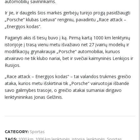
automobilių savininkams.
Ir jie, ir daugelis šios markės gerbėjų turėjo progą pasidžiaugti
„Porsche“ klubas Lietuva“ renginiu, pavadintu „Race attack –
„Energijos kodas“.
Paganyti akis iš tiesų buvo į ką. Pirmą kartą 1000 km lenktynių
istorijoje į trasą vienu metu išvažiavo net 27 įvairių modelių ir
modifikacijų grynakraujai „Porsche“ automobiliai, kuriuos
atvairavo ne tik klubo nariai, bet ir svečiai kaimyninės Lenkijos ir
Rusijos.
„Race attack – Energijos kodas“ – tai valandos trukmės greičio
ataka, kurios metu išskirtinai tik „Porsche“ vairuotojai išbandė
savo galimybes trasoje, o greičio atakai sumaniai dirigavo
lenktynininkas Jonas Gelžinis.
Sportas
CATEGORY:
1000 km
,
1006 km lenktynės
,
istorija
,
lenktynės
,
Sportas
TAGS: