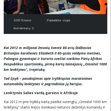
2019 15 kovo
Paskelbta:
virgis
Komentarų: 0
Kai 2012 m milijonai žmonių šventė 86-erių Didžiosios
Britanijos karalienės Elizabeth II 60-ąsias valdymo metines,
Palangos gyventojai ir kurorto svečiai sveikino Pietų Afrikos
Respublikos sportininkų, pirmą kartą laimėjusių „Omnitel 1000
km lenktynes“, trejetuką.
Tad šįsyk – pasakojimas apie tryliktąsias maratonines
automobilių lenktynes ir pagrindinius jų herojus.
Lenktynės šalies vardą garsino ir Afrikoje
Kai 2012 m prie tryliktą kartą paeiliui surengtų „Omnitel 1000 km
lenktynių“ starto linijos išsirikiavo keturios dešimtys komandų ir