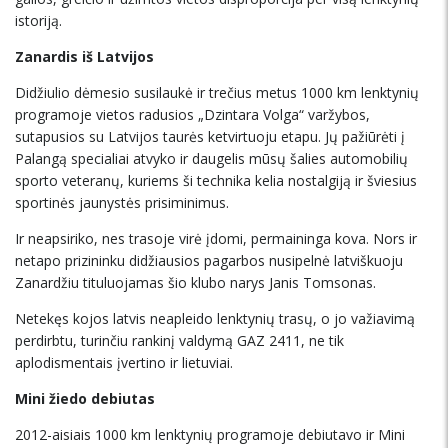
istoriją.
Zanardis iš Latvijos
Didžiulio dėmesio susilaukė ir trečius metus 1000 km lenktynių
programoje vietos radusios „Dzintara Volga“ varžybos,
sutapusios su Latvijos taurės ketvirtuoju etapu. Jų pažiūrėti į
Palangą specialiai atvyko ir daugelis mūsų šalies automobilių
sporto veteranų, kuriems ši technika kelia nostalgiją ir šviesius
sportinės jaunystės prisiminimus.
Ir neapsiriko, nes trasoje virė įdomi, permaininga kova. Nors ir
netapo prizininku didžiausios pagarbos nusipelnė latviškuoju
Zanardžiu tituluojamas šio klubo narys Janis Tomsonas.
Netekęs kojos latvis neapleido lenktynių trasų, o jo važiavimą
perdirbtu, turinčiu rankinį valdymą GAZ 2411, ne tik
aplodismentais įvertino ir lietuviai.
Mini žiedo debiutas
2012-aisiais 1000 km lenktynių programoje debiutavo ir Mini