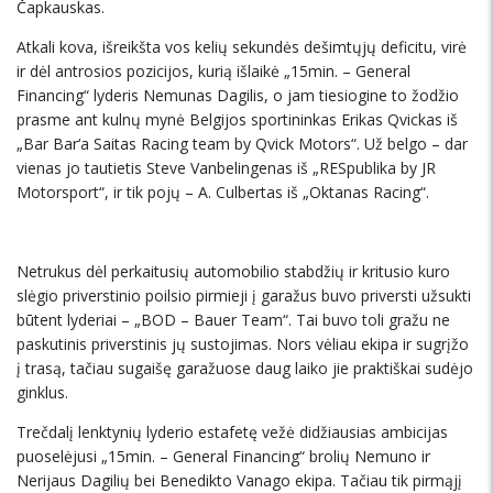
Čapkauskas.
Atkali kova, išreikšta vos kelių sekundės dešimtųjų deficitu, virė
ir dėl antrosios pozicijos, kurią išlaikė „15min. – General
Financing“ lyderis Nemunas Dagilis, o jam tiesiogine to žodžio
prasme ant kulnų mynė Belgijos sportininkas Erikas Qvickas iš
„Bar Bar‘a Saitas Racing team by Qvick Motors“. Už belgo – dar
vienas jo tautietis Steve Vanbelingenas iš „RESpublika by JR
Motorsport“, ir tik pojų – A. Culbertas iš „Oktanas Racing“.
Netrukus dėl perkaitusių automobilio stabdžių ir kritusio kuro
slėgio priverstinio poilsio pirmieji į garažus buvo priversti užsukti
būtent lyderiai – „BOD – Bauer Team“. Tai buvo toli gražu ne
paskutinis priverstinis jų sustojimas. Nors vėliau ekipa ir sugrįžo
į trasą, tačiau sugaišę garažuose daug laiko jie praktiškai sudėjo
ginklus.
Trečdalį lenktynių lyderio estafetę vežė didžiausias ambicijas
puoselėjusi „15min. – General Financing“ brolių Nemuno ir
Nerijaus Dagilių bei Benedikto Vanago ekipa. Tačiau tik pirmąjį