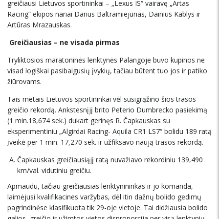
greičiausi Lietuvos sportininkai – „Lexus IS“ vairavę „Artas
Racing“ ekipos nariai Darius Baltramiejūnas, Dainius Kablys ir
Artūras Mrazauskas.
Greičiausias – ne visada pirmas
Tryliktosios maratoninės lenktynės Palangoje buvo kupinos ne
visad logiškai pasibaigusių įvykių, tačiau būtent tuo jos ir patiko
žiūrovams.
Tais metais Lietuvos sportininkai vėl susigrąžino šios trasos
greičio rekordą. Ankstesnįjį brito Peterio Dumbrecko pasiekimą
(1 min.18,674 sek.) dukart gerinęs R. Čapkauskas su
eksperimentiniu „Algirdai Racing- Aquila CR1 LS7“ bolidu 189 ratą
įveikė per 1 min. 17,270 sek. ir užfiksavo naują trasos rekordą.
Čapkauskas greičiausiąjį ratą nuvažiavo rekordiniu 139,490
km/val. vidutiniu greičiu.
Apmaudu, tačiau greičiausias lenktynininkas ir jo komanda,
laimėjusi kvalifikacines varžybas, dėl itin dažnų bolido gedimų
pagrindinėse klasifikuota tik 29-oje vietoje. Tai didžiausia bolido
galios, greičio ir užimtos vietos disproporcija per visą lenktynių