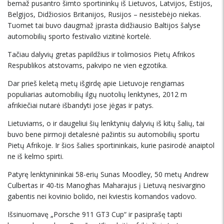
bemaž pusantro šimto sportininkų iš Lietuvos, Latvijos, Estijos,
Belgijos, Didžiosios Britanijos, Rusijos – nesistebėjo niekas.
Tuomet tai buvo daugmaž įprasta didžiausio Baltijos šalyse
automobilių sporto festivalio vizitinė kortelė.
Tačiau dalyvių gretas papildžius ir tolimosios Pietų Afrikos
Respublikos atstovams, pakvipo ne vien egzotika.
Dar prieš keletą metų išgirdę apie Lietuvoje rengiamas
populiarias automobilių ilgų nuotolių lenktynes, 2012 m
afrikiečiai nutarė išbandyti jose jėgas ir patys.
Lietuviams, o ir daugeliui šių lenktynių dalyvių iš kitų šalių, tai
buvo bene pirmoji detalesnė pažintis su automobilių sportu
Pietų Afrikoje. Ir šios šalies sportininkais, kurie pasirodė anaiptol
ne iš kelmo spirti.
Patyrę lenktynininkai 58-erių Sunas Moodley, 50 metų Andrew
Culbertas ir 40-tis Manoghas Maharajus į Lietuvą nesivargino
gabentis nei kovinio bolido, nei kviestis komandos vadovo.
Išsinuomavę „Porsche 911 GT3 Cup“ ir pasiprašę tapti