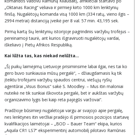
komandos vadovu Ramūną Kliaudaitį, afrikiečiai startavo po
„Oktanas Racing“ vėliava ir pirmieji kirto 1000 km lenktynių
finišą. Nugalėtojų komanda visą 1000 km (334 ratų, vieno ilgis –
2994 metrai) distanciją įveikė per 8 val. 57 min. 43,195 sek.
Pirmą kartą šių lenktynių istorijoje pagrindinis varžybų trofėjus –
pereinamoji taurė, ant kurios išgraviruoti nugalėtojų vardai,
iškeliavo į Pietų Afrikos Respubliką.
Kai lūžta tas, kas niekad nelūžta…
„Šį puikų laimėjimą Lietuvoje prisiminsime labai ilgai, nes tai ko
gero buvo sunkiausia mūsų pergalė“, – džiaugdamasis ką tik
įteiktu trofėjumi varžybų spaudos centrui, viešųjų ryšių
agentūrai „Visus Bonus“ sakė S. Moodley. – Mus itin maloniai
nuteikė ne tik sunkiai iškovota pergalė, bet ir aukštas varžybų
organizavimo lygis bei kaip reta pajėgūs varžovai“.
Pradžioje būsimieji nugalėtojai vargu ar svajojo apie pergalę,
nes lenktynes itin veržliai pradėjo iš pirmosios pozicijos startavę
kvalifikacijos laimėtojai – „BOD – Bauer Team“ ekipa, kurios
„Aquila CR1 LS7“ eksperimentinį automobilį pilotavo Ramūnas