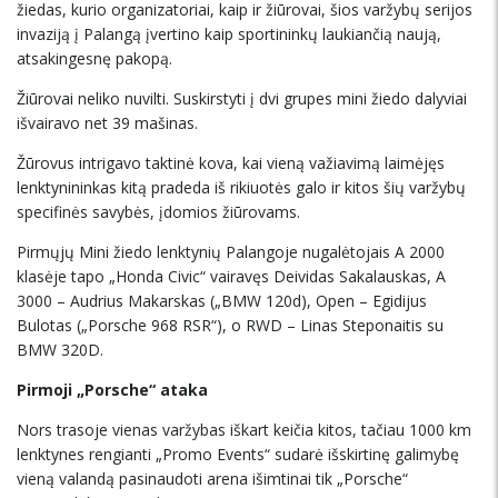
žiedas, kurio organizatoriai, kaip ir žiūrovai, šios varžybų serijos
invaziją į Palangą įvertino kaip sportininkų laukiančią naują,
atsakingesnę pakopą.
Žiūrovai neliko nuvilti. Suskirstyti į dvi grupes mini žiedo dalyviai
išvairavo net 39 mašinas.
Žūrovus intrigavo taktinė kova, kai vieną važiavimą laimėjęs
lenktynininkas kitą pradeda iš rikiuotės galo ir kitos šių varžybų
specifinės savybės, įdomios žiūrovams.
Pirmųjų Mini žiedo lenktynių Palangoje nugalėtojais A 2000
klasėje tapo „Honda Civic“ vairavęs Deividas Sakalauskas, A
3000 – Audrius Makarskas („BMW 120d), Open – Egidijus
Bulotas („Porsche 968 RSR“), o RWD – Linas Steponaitis su
BMW 320D.
Pirmoji „Porsche“ ataka
Nors trasoje vienas varžybas iškart keičia kitos, tačiau 1000 km
lenktynes rengianti „Promo Events“ sudarė išskirtinę galimybę
vieną valandą pasinaudoti arena išimtinai tik „Porsche“