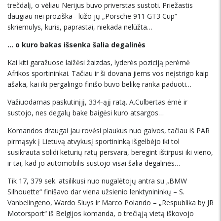
trečdalį, o vėliau Nerijus buvo priverstas sustoti. Priežastis
daugiau nei proziška– lūžo jų „Porsche 911 GT3 Cup“
skriemulys, kuris, paprastai, niekada nelūžta…
… o kuro bakas išsenka šalia degalinės
Kai kiti garažuose laižėsi žaizdas, lyderės poziciją perėmė
Afrikos sportininkai. Tačiau ir ši dovana jiems vos neįstrigo kaip
ašaka, kai iki pergalingo finišo buvo belikę ranka paduoti…
Važiuodamas paskutinįjį, 334-ąjį ratą. A.Culbertas ėmė ir
sustojo, nes degalų bake baigėsi kuro atsargos…
Komandos draugai jau rovėsi plaukus nuo galvos, tačiau iš PAR
pirmąsyk į Lietuvą atvykusį sportininką išgelbėjo iki tol
susikrauta solidi keturių ratų persvara, beregint ištirpusi iki vieno,
ir tai, kad jo automobilis sustojo visai šalia degalinės…
Tik 17, 379 sek. atsilikusi nuo nugalėtojų antra su „BMW
Silhouette“ finišavo dar viena užsienio lenktynininkų – S.
Vanbelingeno, Wardo Sluys ir Marco Polando – „Respublika by JR
Motorsport“ iš Belgijos komanda, o trečiąją vietą iškovojo