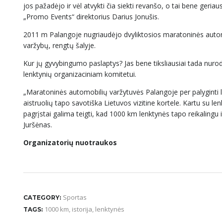
jos pažadėjo ir vėl atvykti čia siekti revanšo, o tai bene geria
„Promo Events“ direktorius Darius Jonušis.
2011 m Palangoje nugriaudėjo dvyliktosios maratoninės autom
varžybų, rengtų šalyje.
Kur jų gyvybingumo paslaptys? Jas bene tiksliausiai tada nu
lenktynių organizaciniam komitetui.
„Maratoninės automobilių varžytuvės Palangoje per palyginti lab
aistruolių tapo savotiška Lietuvos vizitine kortele. Kartu su 
pagrįstai galima teigti, kad 1000 km lenktynės tapo reikalingu i
Juršėnas.
Organizatorių nuotraukos
Sportas
CATEGORY:
1000 km
,
istorija
,
lenktynės
TAGS: