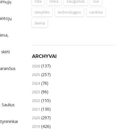
rida
rinka
saugumas
suv
ūsimųjų
taisyklės
technologijos
varikliai
mintojų
šeima
iesa,
skirti
ARCHYVAI
(137)
2026
darančius
(257)
2025
(76)
2024
(96)
2023
(155)
2022
, Saulius
(130)
2021
(297)
2020
ktynininkai
(426)
2019