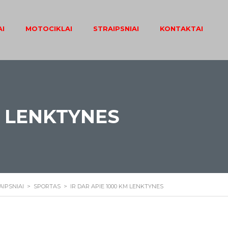
I
MOTOCIKLAI
STRAIPSNIAI
KONTAKTAI
M LENKTYNES
AIPSNIAI
>
SPORTAS
>
IR DAR APIE 1000 KM LENKTYNES