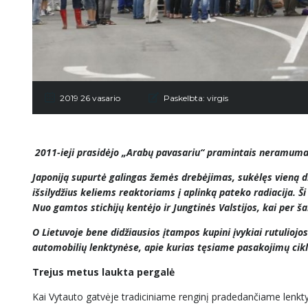
2019 26 vasario
Paskelbta:
virgis
2011-ieji prasidėjo „Arabų pavasariu“ pramintais neramumais,
Japoniją supurtė galingas žemės drebėjimas, sukėlęs vieną d
išsilydžius keliems reaktoriams į aplinką pateko radiacija. 
Nuo gamtos stichijų kentėjo ir Jungtinės Valstijos, kai per šal
O Lietuvoje bene didžiausios įtampos kupini įvykiai rutulioj
automobilių lenktynėse, apie kurias tęsiame pasakojimų cikl
Trejus metus laukta pergalė
Kai Vytauto gatvėje tradiciniame renginį pradedančiame lenkty