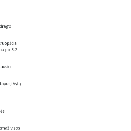
 drag‘o
kruopščiai
jau po 3,2
giausių
 tapusį Vytą
lės
bemaž visos