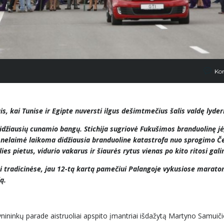
Ko
 kai Tunise ir Egipte nuversti ilgus dešimtmečius šalis valdę lyderi
idžiausių cunamio bangų. Stichija sugriovė Fukušimos branduolinę jė
Ši nelaimė laikoma didžiausia branduoline katastrofa nuo sprogimo Č
ies pietus, vidurio vakarus ir šiaurės rytus vienas po kito ritosi gali
osi tradicinėse, jau 12-tą kartą pamečiui Palangoje vykusiose marato
ą.
nininkų parade aistruoliai apspito įmantriai išdažytą Martyno Samuiči