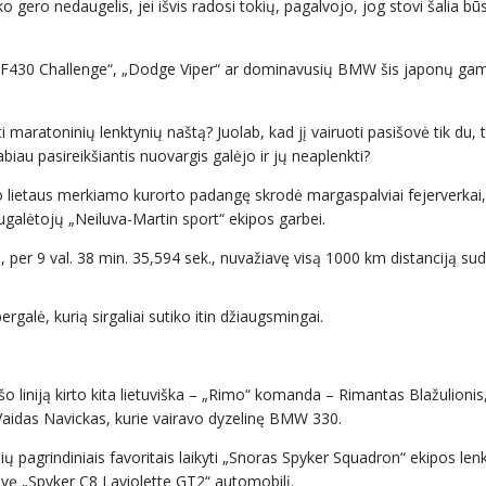
gero nedaugelis, jei išvis radosi tokių, pagalvojo, jog stovi šalia b
ri F430 Challenge“, „Dodge Viper“ ar dominavusių BMW šis japonų ga
 maratoninių lenktynių naštą? Juolab, kad jį vairuoti pasišovė tik du, t
biau pasireikšiantis nuovargis galėjo ir jų neaplenkti?
, o lietaus merkiamo kurorto padangę skrodė margaspalviai fejerverkai, 
nugalėtojų „Neiluva-Martin sport“ ekipos garbei.
iai, per 9 val. 38 min. 35,594 sek., nuvažiavę visą 1000 km distanciją su
rgalė, kurią sirgaliai sutiko itin džiaugsmingai.
išo liniją kirto kita lietuviška – „Rimo“ komanda – Rimantas Blažulionis
 Vaidas Navickas, kurie vairavo dyzelinę BMW 330.
ynių pagrindiniais favoritais laikyti „Snoras Spyker Squadron“ ekipos len
avę „Spyker C8 Laviolette GT2“ automobilį.