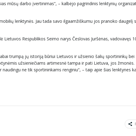
usias mūsų darbo įvertinimas“, – kalbėjo pagrindinis lenktynių organiza
obilių lenktynės. Jau tada savo ilgaamžiškumu jos pranoko daugelį 
rodė Lietuvos Respublikos Seimo narys Česlovas Juršėnas, vadovavęs 
ai trumpą jų istoriją būriui Lietuvos ir užsienio šalių sportininkų bei
lenktynėmis užsieniečiams artimesnė tampa ir pati Lietuva, jos žmonės.
r naudingu ne tik sportininkams renginiu“, – taip apie šias lenktynes k