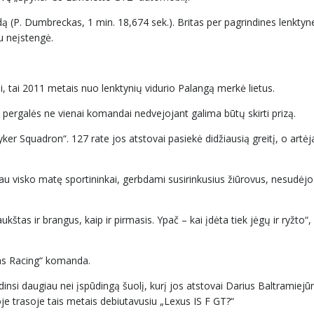
dą (P. Dumbreckas, 1 min. 18,674 sek.). Britas per pagrindines lenktyne
au neįstengė.
iai, tai 2011 metais nuo lenktynių vidurio Palangą merkė lietus.
nt pergalės ne vienai komandai nedvejojant galima būtų skirti prizą.
yker Squadron“. 127 rate jos atstovai pasiekė didžiausią greitį, o artėj
Tačiau visko matę sportininkai, gerbdami susirinkusius žiūrovus, nesudėjo
ukštas ir brangus, kaip ir pirmasis. Ypač – kai įdėta tiek jėgų ir ryžto“,
tas Racing“ komanda.
vadinsi daugiau nei įspūdingą šuolį, kurį jos atstovai Darius Baltramiejū
oje trasoje tais metais debiutavusiu „Lexus IS F GT?“