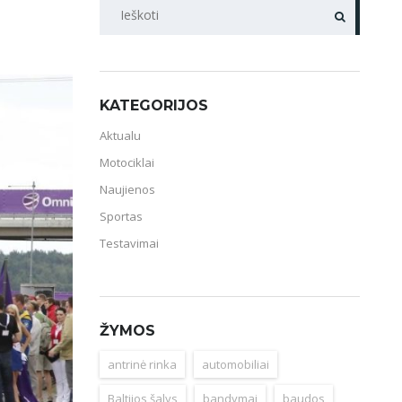
PAIEŠKA
KATEGORIJOS
Aktualu
Motociklai
Naujienos
Sportas
Testavimai
ŽYMOS
antrinė rinka
automobiliai
Baltijos šalys
bandymai
baudos