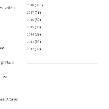
(310)
2018
s įveikė ir
(19)
2017
(32)
2016
(38)
2015
(39)
2014
(61)
2013
ant
(30)
2012
 ginklų, o
 – po
nas, Artūras