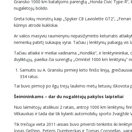
Gransko 1000 km batalijoms parengtą „Honda Civic Type-R“, ko 
nugalėtojų bolido.
Greta tokių monstrų kaip „Spyker C8 Laviolette GT2“, „Ferra
kūrinys atrodė kuklokai.
Ar valios masyviu raumenynu nepasižymintis keturratis atlaikyti
nemenką patirtį sukaupę vyrai. Tačiau į lenktynių pabaigą vis la
Tačiau atlaikė ir meiliai vadinama „Hondikė“, ir lenktynininkai
dvyliktųjų, paeiliui čia surengtų „Omnitel 1000 km lenktynių“ 
Samuitis su A. Gransku pirmieji kirto finišo liniją, greičiaus
334 ratus.
Tai buvo pirmoji po ilgų trejų laukimo metų lietuvių iškovota pe
Šeimininkams – dar du nugalėtojų pakylos laipteliai
Nuo laimėtojų atsilikusi 2 ratais, antroji 1000 km lenktynių fin
Vitkauskas ir tada dar tik kylanti automobilių sporto žvaigždė
Tik trečiąja vieta 2011-aisiais buvo priversti tenkintis iki lenkt
Jonas Gelžinis, Peteris Dumbreckas ir Tomas Coronellas, vair