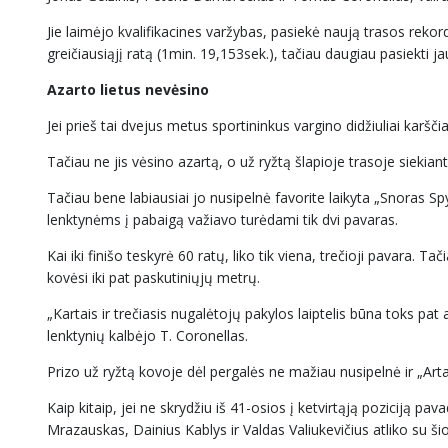
Jie laimėjo kvalifikacines varžybas, pasiekė naują trasos rekor
greičiausiąjį ratą (1min. 19,153sek.), tačiau daugiau pasiekti j
Azarto lietus nevėsino
Jei prieš tai dvejus metus sportininkus vargino didžiuliai karšč
Tačiau ne jis vėsino azartą, o už ryžtą šlapioje trasoje siekia
Tačiau bene labiausiai jo nusipelnė favorite laikyta „Snoras Sp
lenktynėms į pabaigą važiavo turėdami tik dvi pavaras.
Kai iki finišo teskyrė 60 ratų, liko tik viena, trečioji pavara. 
kovėsi iki pat paskutiniųjų metrų.
„Kartais ir trečiasis nugalėtojų pakylos laiptelis būna toks pat a
lenktynių kalbėjo T. Coronellas.
Prizo už ryžtą kovoje dėl pergalės ne mažiau nusipelnė ir „Ar
Kaip kitaip, jei ne skrydžiu iš 41-osios į ketvirtąją poziciją pa
Mrazauskas, Dainius Kablys ir Valdas Valiukevičius atliko su ši