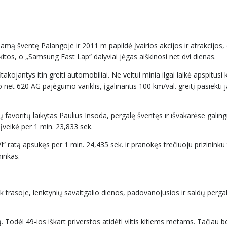
jamą šventę Palangoje ir 2011 m papildė įvairios akcijos ir atrakcijos,
itos, o „Samsung Fast Lap“ dalyviai jėgas aiškinosi net dvi dienas.
ojantys itin greiti automobiliai. Ne veltui minia ilgai laikė apspitusi 
 net 620 AG pajėgumo variklis, įgalinantis 100 km/val. greitį pasiekti 
ių favoritų laikytas Paulius Insoda, pergalę šventęs ir išvakarėse galin
 įveikė per 1 min. 23,833 sek.
 ratą apsukęs per 1 min. 24,435 sek. ir pranokęs trečiuoju prizininku
ninkas.
 trasoje, lenktynių savaitgalio dienos, padovanojusios ir saldų perga
. Todėl 49-ios iškart priverstos atidėti viltis kitiems metams. Tačiau 