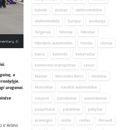
bekelė
eismas
elektromobiliai
elektromobilis
Europa
evoliucija
furgonas
hibridai
hibridas
mentarų: 0
hibridinis automobilis
honda
istorija
kaina
kelionės
keturračiai
ai.
komercinis transportas
Lexus
gainę, o
Master
Mercedes-Benz
modeliai
ernobylyje.
Motociklai
naudoti automobiliai
ngi uraganai.
ninėse
naujovė
pasiekimai
pasirinkimas
paspirtukai
patarimai
pokyčiai
pramogos
reidai
reidas
Renault
o ir Arūno