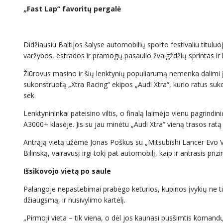
„Fast Lap“ favoritų pergalė
Didžiausiu Baltijos šalyse automobilių sporto festivaliu tituluo
varžybos, estrados ir pramogų pasaulio žvaigždžių sprintas ir k
Žiūrovus masino ir šių lenktynių populiarumą nemenka dalimi įtak
sukonstruotą „Xtra Racing“ ekipos „Audi Xtra“, kurio ratus suko
sek.
Lenktynininkai pateisino viltis, o finalą laimėjo vienu pagrindin
A3000+ klasėje. Jis su jau minėtu „Audi Xtra“ vieną trasos ratą
Antrąją vietą užėmė Jonas Poškus su „Mitsubishi Lancer Evo VI“
Bilinską, vairavusį irgi tokį pat automobilį, kaip ir antrasis prizi
Išsikovojo vietą po saule
Palangoje nepastebimai prabėgo keturios, kupinos įvykių ne tik
džiaugsmą, ir nusivylimo kartėlį.
„Pirmoji vieta – tik viena, o dėl jos kaunasi pusšimtis komandų