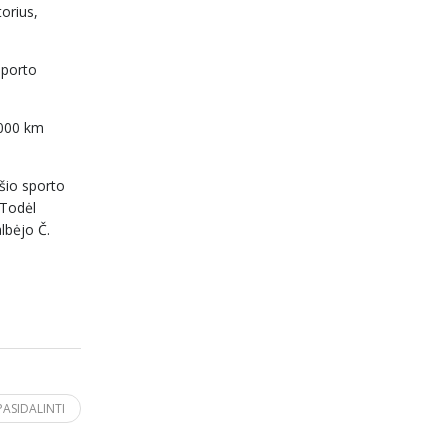
torius,
sporto
1000 km
 šio sporto
 Todėl
albėjo Č.
PASIDALINTI