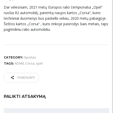
Dar vėlesniam, 2021 metų Europos ralio čempionatui „Opel“
ruošia R2 automobilį, paremtą naujos kartos „Corsa“, kurio
techniniai duomenys bus paskelbi vėliau, 2020 metų pabaigoje.
Šeštos kartos „Corsa“ , kuris rinkoje pasirodys šiais metais, taps
pagrindiniu ralio automobiliu.
Sportas
CATEGORY:
ADAM
,
Corsa
,
opel
TAGS:
PASIDALINTI
PALIKTI ATSAKYMĄ