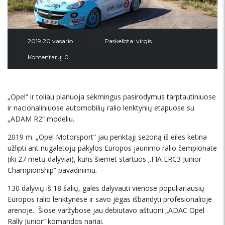
2019 20 vasario
Paskelbta:
virgis
Komentarų: 0
„Opel“ ir toliau planuoja sėkmingus pasirodymus tarptautiniuose
ir nacionaliniuose automobilių ralio lenktynių etapuose su
„ADAM R2“ modeliu.
2019 m. „Opel Motorsport“ jau penktąjį sezoną iš eilės ketina
užlipti ant nugalėtojų pakylos Europos jaunimo ralio čempionate
(iki 27 metų dalyviai), kuris šiemet startuos „FIA ERC3 Junior
Championship“ pavadinimu.
130 dalyvių iš 18 šalių, galės dalyvauti vienose populiariausių
Europos ralio lenktynėse ir savo jėgas išbandyti profesionalioje
arenoje. Šiose varžybose jau debiutavo aštuoni „ADAC Opel
Rally Junior“ komandos nariai.