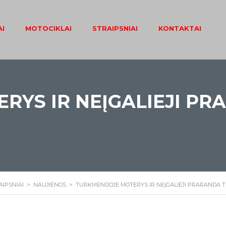
I
MOTOCIKLAI
STRAIPSNIAI
KONTAKTAI
RYS IR NEĮGALIEJI PR
AIPSNIAI
>
NAUJIENOS
>
TURKMĖNIJOJE MOTERYS IR NEĮGALIEJI PRARANDA T