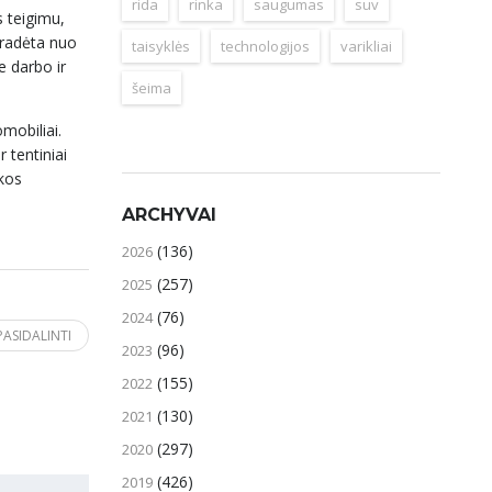
rida
rinka
saugumas
suv
s teigimu,
pradėta nuo
taisyklės
technologijos
varikliai
e darbo ir
šeima
mobiliai.
 tentiniai
nkos
ARCHYVAI
(136)
2026
(257)
2025
(76)
2024
PASIDALINTI
(96)
2023
(155)
2022
(130)
2021
(297)
2020
(426)
2019