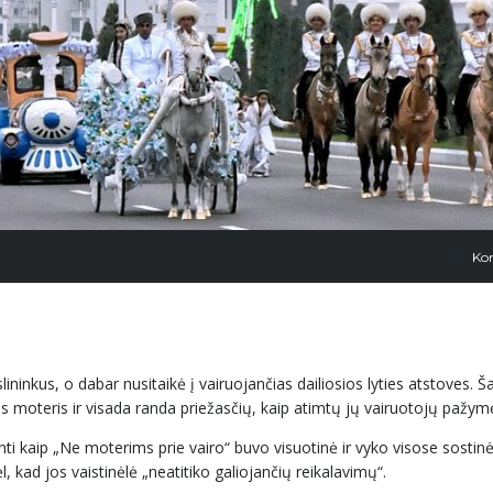
Ko
lininkus, o dabar nusitaikė į vairuojančias dailiosios lyties atstoves. Ša
s moteris ir visada randa priežasčių, kaip atimtų jų vairuotojų pažym
inti kaip „Ne moterims prie vairo“ buvo visuotinė ir vyko visose sostin
kad jos vaistinėlė „neatitiko galiojančių reikalavimų“.