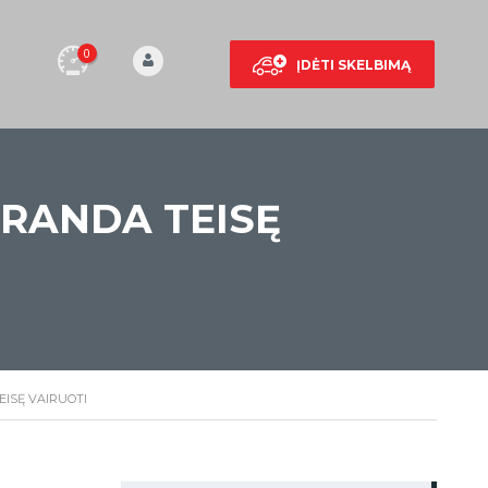
0
ĮDĖTI SKELBIMĄ
ARANDA TEISĘ
EISĘ VAIRUOTI