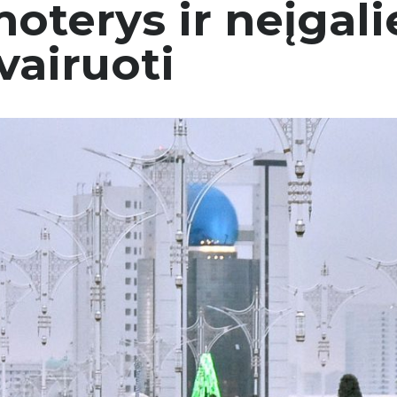
terys ir neįgalie
vairuoti