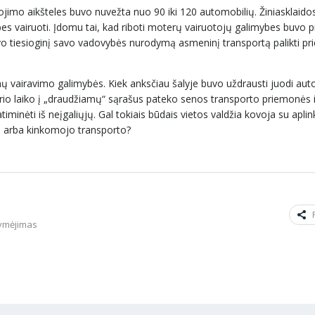
ojimo aikšteles buvo nuvežta nuo 90 iki 120 automobilių. Žiniasklaido
ybes vairuoti. Įdomu tai, kad riboti moterų vairuotojų galimybes buvo 
avo tiesioginį savo vadovybės nurodymą asmeninį transportą palikti pri
ų vairavimo galimybės. Kiek anksčiau šalyje buvo uždrausti juodi auto
rio laiko į „draudžiamų“ sąrašus pateko senos transporto priemonės ir
iminėti iš neįgaliųjų. Gal tokiais būdais vietos valdžia kovoja su apli
jo arba kinkomojo transporto?
žymėjimas