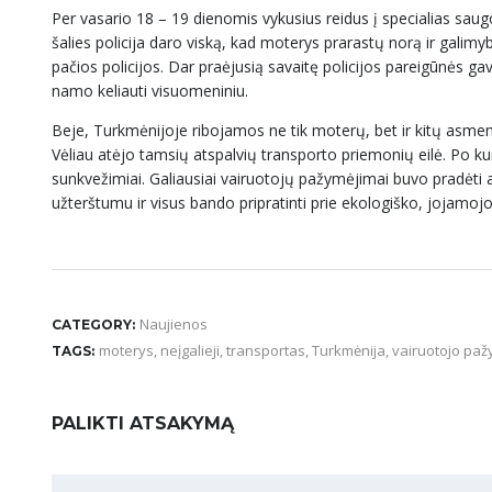
Per vasario 18 – 19 dienomis vykusius reidus į specialias saug
šalies policija daro viską, kad moterys prarastų norą ir galim
pačios policijos. Dar praėjusią savaitę policijos pareigūnės g
namo keliauti visuomeniniu.
Beje, Turkmėnijoje ribojamos ne tik moterų, bet ir kitų asmen
Vėliau atėjo tamsių atspalvių transporto priemonių eilė. Po ku
sunkvežimiai. Galiausiai vairuotojų pažymėjimai buvo pradėti at
užterštumu ir visus bando pripratinti prie ekologiško, jojamo
Naujienos
CATEGORY:
moterys
,
neįgalieji
,
transportas
,
Turkmėnija
,
vairuotojo pa
TAGS:
PALIKTI ATSAKYMĄ