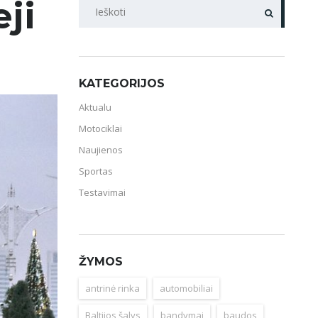
ji
PAIEŠKA
KATEGORIJOS
Aktualu
Motociklai
Naujienos
Sportas
Testavimai
ŽYMOS
antrinė rinka
automobiliai
Baltijos šalys
bandymai
baudos