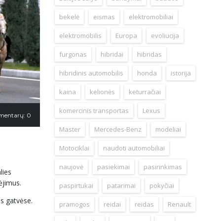
bekelė
eismas
elektromobiliai
elektromobilis
Europa
evoliucija
furgonas
hibridai
hibridas
hibridinis automobilis
honda
istorija
kaina
kelionės
keturračiai
komercinis transportas
Lexus
mentarų: 0
Master
Mercedes-Benz
modeliai
Motociklai
naudoti automobiliai
naujovė
pasiekimai
pasirinkimas
lies
ėjimus.
paspirtukai
patarimai
pokyčiai
ės gatvėse.
pramogos
reidai
reidas
Renault