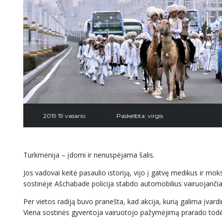
2019 19 vasario
Paskelbta:
virgis
Turkmėnija – įdomi ir nenuspėjama šalis.
Jos vadovai keitė pasaulio istoriją, vijo į gatvę medikus ir moks
sostinėje Ašchabade policija stabdo automobilius vairuojančia
Per vietos radiją buvo pranešta, kad akcija, kurią galima įvard
Viena sostinės gyventoja vairuotojo pažymėjimą prarado todėl, 