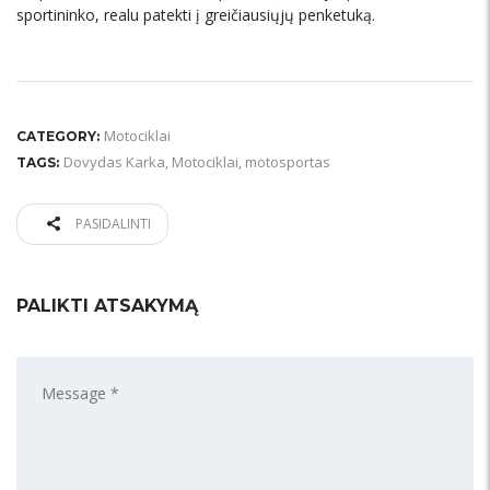
sportininko, realu patekti į greičiausiųjų penketuką.
Motociklai
CATEGORY:
Dovydas Karka
,
Motociklai
,
motosportas
TAGS:
PASIDALINTI
PALIKTI ATSAKYMĄ