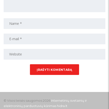
© Visos teisės saugomos 2026
Internetinių svetainių ir
elektroninių parduotuvių kūrimas
hidra.lt