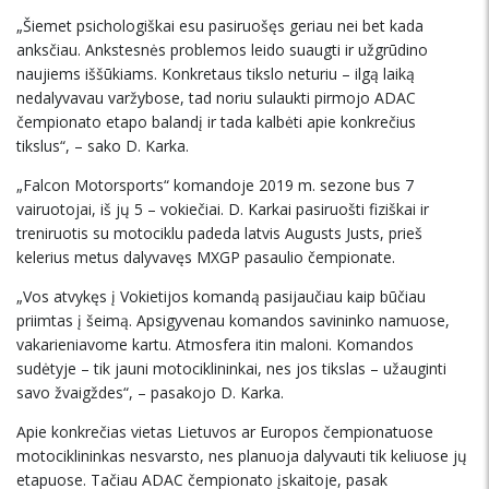
„Šiemet psichologiškai esu pasiruošęs geriau nei bet kada
anksčiau. Ankstesnės problemos leido suaugti ir užgrūdino
naujiems iššūkiams. Konkretaus tikslo neturiu – ilgą laiką
nedalyvavau varžybose, tad noriu sulaukti pirmojo ADAC
čempionato etapo balandį ir tada kalbėti apie konkrečius
tikslus“, – sako D. Karka.
„Falcon Motorsports“ komandoje 2019 m. sezone bus 7
vairuotojai, iš jų 5 – vokiečiai. D. Karkai pasiruošti fiziškai ir
treniruotis su motociklu padeda latvis Augusts Justs, prieš
kelerius metus dalyvavęs MXGP pasaulio čempionate.
„Vos atvykęs į Vokietijos komandą pasijaučiau kaip būčiau
priimtas į šeimą. Apsigyvenau komandos savininko namuose,
vakarieniavome kartu. Atmosfera itin maloni. Komandos
sudėtyje – tik jauni motociklininkai, nes jos tikslas – užauginti
savo žvaigždes“, – pasakojo D. Karka.
Apie konkrečias vietas Lietuvos ar Europos čempionatuose
motociklininkas nesvarsto, nes planuoja dalyvauti tik keliuose jų
etapuose. Tačiau ADAC čempionato įskaitoje, pasak