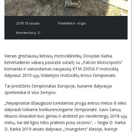
2019 13 sausio
Paskelbta:
virgis
Komentarų: 0
Vienas greičiausių lietuvių motociklininkų Dovydas Karka
ketvirtadienio vakarą pasirašė sutartį su „Falcon Motorsports“
komanda ir vairuodamas naujausią KTM 250SX-F motociklą
dalyvaus 2019-ųjų Vokietijos motociklų kroso čempionate.
Tai prestižinis čempionatas Europoje, kuriame dalyvauja
sportininkai iš viso žemyno.
„Nepaprastai džiaugiuosi turėdamas progą antrus metus iš eilės
dalyvauti tokiame konkurencingame čempionate. Savo šansą
tikiuosi išnaudoti kuo geriau ir atsitiesti po nesėkmingų 2018-ųjų
metų, kai dėl ligos teko praleisti pusę sezono“, – teigia D. Karka.
D. Karka 2019-aisiais dalyvaus „Youngsters“ klasėje, kurioje