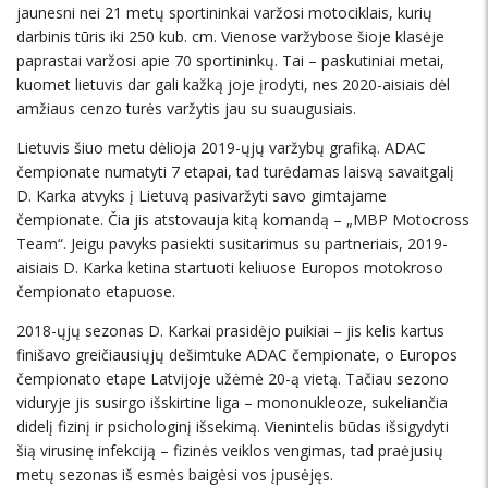
jaunesni nei 21 metų sportininkai varžosi motociklais, kurių
darbinis tūris iki 250 kub. cm. Vienose varžybose šioje klasėje
paprastai varžosi apie 70 sportininkų. Tai – paskutiniai metai,
kuomet lietuvis dar gali kažką joje įrodyti, nes 2020-aisiais dėl
amžiaus cenzo turės varžytis jau su suaugusiais.
Lietuvis šiuo metu dėlioja 2019-ųjų varžybų grafiką. ADAC
čempionate numatyti 7 etapai, tad turėdamas laisvą savaitgalį
D. Karka atvyks į Lietuvą pasivaržyti savo gimtajame
čempionate. Čia jis atstovauja kitą komandą – „MBP Motocross
Team“. Jeigu pavyks pasiekti susitarimus su partneriais, 2019-
aisiais D. Karka ketina startuoti keliuose Europos motokroso
čempionato etapuose.
2018-ųjų sezonas D. Karkai prasidėjo puikiai – jis kelis kartus
finišavo greičiausiųjų dešimtuke ADAC čempionate, o Europos
čempionato etape Latvijoje užėmė 20-ą vietą. Tačiau sezono
viduryje jis susirgo išskirtine liga – mononukleoze, sukeliančia
didelį fizinį ir psichologinį išsekimą. Vienintelis būdas išsigydyti
šią virusinę infekciją – fizinės veiklos vengimas, tad praėjusių
metų sezonas iš esmės baigėsi vos įpusėjęs.