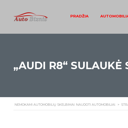
PRADŽIA
AUTOMOBILIA
„AUDI R8“ SULAUKĖ
NEMOKAMI AUTOMOBILIŲ SKELBIMAI. NAUDOTI AUTOMOBILIAI.
>
STR