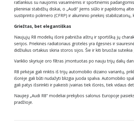
ratlankius su naujomis vasarinėmis ir sportinėmis padangomis, 
plieniniai stabdžių diskai, o „Audi“ jiems siūlo ir papildomą al
sustiprinto polimero (CFRP) ir aliuminio priekinį stabilizatori
Griežtas, bet elegantiškas
Naujųjų R8 modelių išorė pabrėžia aštrų ir sportišką jų charak
serijos. Priekinės radiatoriaus grotelės yra ilgesnės ir siauresn
didžiulius ortakius skiria storos sijos. Šie ir kiti bruožai suteikia
Variklio skyriuje oro filtras įmontuotas po nauju trijų dalių dang
R8 pirkėjai gali rinktis iš trijų automobilio dizaino variantų, pr
išorėje gali būti nudažyti blizgia juoda spalva. Automobilio sp
gali patys išsirinkti ir pakeisti įvairias tiek išorės, tiek vidaus de
Naujieji „Audi R8“ modeliai prekybos salonus Europoje pasiek
pradžioje.