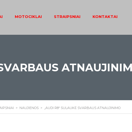
I
MOTOCIKLAI
STRAIPSNIAI
KONTAKTAI
 SVARBAUS ATNAUJINI
AIPSNIAI
>
NAUJIENOS
>
„AUDI R8“ SULAUKĖ SVARBAUS ATNAUJINIMO