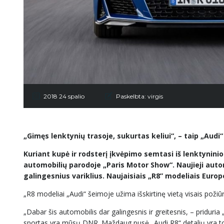
2018 24 spalio
Paskelbta:
virgis
„Gimęs lenktynių trasoje, sukurtas keliui“, – taip „Audi“
Kuriant kupė ir rodsterį įkvėpimo semtasi iš lenktynini
automobilių parodoje „Paris Motor Show“. Naujieji autom
galingesnius variklius. Naujaisiais „R8” modeliais Europ
„R8 modeliai „Audi“ šeimoje užima išskirtinę vietą visais požiū
„Dabar šis automobilis dar galingesnis ir greitesnis, – pridu
sportas yra mūsų DNR. Maždaug pusė „Audi R8“ detalių yra tos