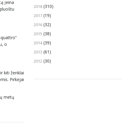
tą įeina
(310)
2018
 pluoštu
(19)
2017
(32)
2016
(38)
2015
-quattro“
(39)
2014
u, o
(61)
2013
(30)
2012
r kiti ženklai
mis. Pirkėjai
čių metų