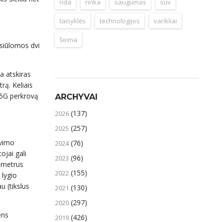
rida
rinka
saugumas
suv
taisyklės
technologijos
varikliai
šeima
 siūlomos dvi
a atskiras
rą. Keliais
1,5G perkrovą
ARCHYVAI
(137)
2026
(257)
2025
avimo
(76)
2024
ojai gali
(96)
2023
rametrus
(155)
2022
 lygio
u (tikslus
(130)
2021
(297)
2020
ens
(426)
2019