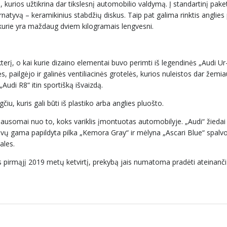
kurios užtikrina dar tikslesnį automobilio valdymą. Į standartinį pake
ternatyvą – keramikinius stabdžių diskus. Taip pat galima rinktis anglies
ų, kurie yra maždaug dviem kilogramais lengvesni.
terį, o kai kurie dizaino elementai buvo perimti iš legendinės „Audi Ur
ės, pailgėjo ir galinės ventiliacinės grotelės, kurios nuleistos dar žemia
 „Audi R8“ itin sportišką išvaizdą.
čiu, kuris gali būti iš plastiko arba anglies pluošto.
iklausomai nuo to, koks variklis įmontuotas automobilyje. „Audi“ žiedai i
alvų gama papildyta pilka „Kemora Gray“ ir mėlyna „Ascari Blue“ spalvo
tales.
s pirmąjį 2019 metų ketvirtį, prekybą jais numatoma pradėti ateinan