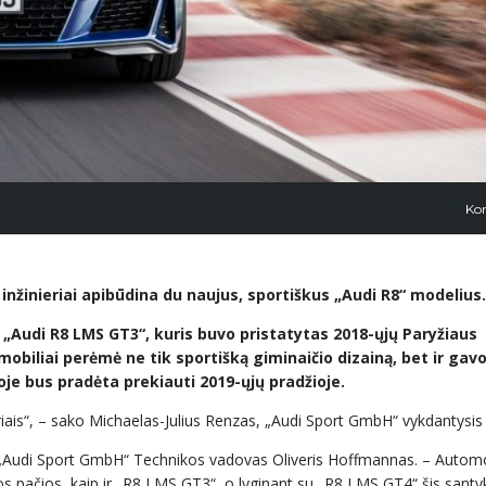
Ko
 inžinieriai apibūdina du naujus, sportiškus „Audi R8“ modelius.
o „Audi R8 LMS GT3“, kuris buvo pristatytas 2018-ųjų Paryžiaus
obiliai perėmė ne tik sportišką giminaičio dizainą, bet ir gav
oje bus pradėta prekiauti 2019-ųjų pradžioje.
riais“, – sako Michaelas-Julius Renzas, „Audi Sport GmbH“ vykdantysis 
ria „Audi Sport GmbH“ Technikos vadovas Oliveris Hoffmannas. – Automo
 pačios, kaip ir „R8 LMS GT3“, o lyginant su „R8 LMS GT4“ šis santyk