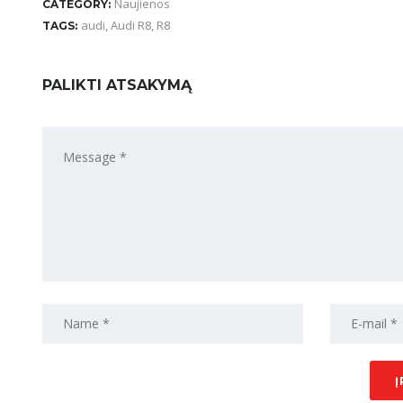
Naujienos
CATEGORY:
audi
,
Audi R8
,
R8
TAGS:
PALIKTI ATSAKYMĄ