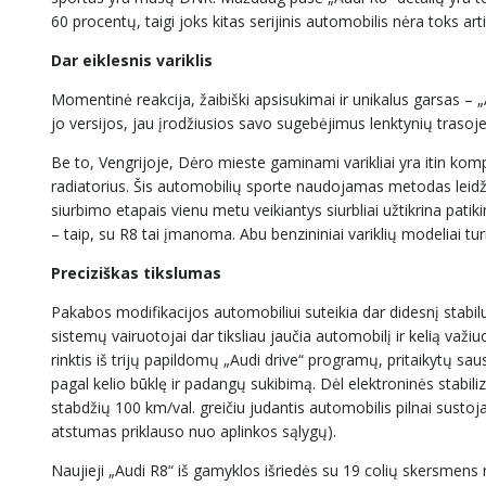
60 procentų, taigi joks kitas serijinis automobilis nėra toks a
Dar eiklesnis variklis
Momentinė reakcija, žaibiški apsisukimai ir unikalus garsas – „A
jo versijos, jau įrodžiusios savo sugebėjimus lenktynių traso
Be to, Vengrijoje, Dėro mieste gaminami varikliai yra itin kom
radiatorius. Šis automobilių sporte naudojamas metodas leidžia 
siurbimo etapais vienu metu veikiantys siurbliai užtikrina pati
– taip, su R8 tai įmanoma. Abu benzininiai variklių modeliai turi 
Preciziškas tikslumas
Pakabos modifikacijos automobiliui suteikia dar didesnį stabi
sistemų vairuotojai dar tiksliau jaučia automobilį ir kelią važiuo
rinktis iš trijų papildomų „Audi drive“ programų, pritaikytų sa
pagal kelio būklę ir padangų sukibimą. Dėl elektroninės stabiliz
stabdžių 100 km/val. greičiu judantis automobilis pilnai sustoja
atstumas priklauso nuo aplinkos sąlygų).
Naujieji „Audi R8“ iš gamyklos išriedės su 19 colių skersmens r