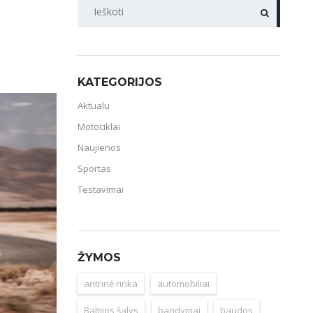
PAIEŠKA
KATEGORIJOS
Aktualu
Motociklai
Naujienos
Sportas
Testavimai
ŽYMOS
antrinė rinka
automobiliai
Baltijos šalys
bandymai
baudos