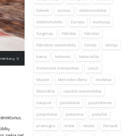
bekelė
eismas
elektromobiliai
elektromobilis
Europa
evoliucija
furgonas
hibridai
hibridas
hibridinis automobilis
honda
istorija
kaina
kelionės
keturračiai
mentarų: 0
komercinis transportas
Lexus
Master
Mercedes-Benz
modeliai
Motociklai
naudoti automobiliai
o
naujovė
pasiekimai
pasirinkimas
paspirtukai
patarimai
pokyčiai
direktorius.
pramogos
reidai
reidas
Renault
bilių
is siekia net