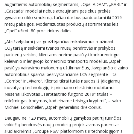
augantiems automobilių segmentams, „Opel ADAM“, „KARL“ ir
„Cascada“ modeliai nebus atnaujinami pasiekus prekės
gyvavimo ciklo smukimą, tačiau dar bus parduodami iki 2019
metų pabaigos. Modernizuotas produktų asortimentas leis
„Opel“ užimti 80 proc. rinkos dalies.
„Atsižvelgdami į vis griežtėjančius reikalavimus mažinant
CO
taršą ir siekdami tvarios mūsų bendrovės ir prekybos
2
partnerių veiklos, klientams norime pasiūlyti konkurencingus
keleivinio ir lengvojo komercinio transporto modelius. „Opel“
pasiūlys vairavimo malonumą užtikrinančius, įkvepiančio dizaino
automobilius sparčiai besivystančiame LCV segmente – tai
„Combo“ ir „Vivaro“. Klientai tikrai turės naudos iš įdiegiamų
inovatyvių technologijų ir prieinamo elektrinio mobilumo.
Nesenai iškovotas „Tarptautinio furgono 2019” titulas –
reikšmingas įrodymas, kad einame teisinga kryptimi“, – sako
Michael Lohscheller, „Opel“ generalinis direktorius.
Daugiau nei 120 metų automobilių gamybos patirtį turinčios
vokiečių bendrovės naujų modelių projektavimas paremtas
šiuolaikinėmis „Groupe PSA“ platformomis ir technologijomis.