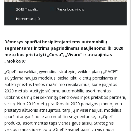
2018 11 spalio
Paskelbta:
virgis
Komentarų: 0
Dėmesys sparčiai besiplėtojantiems automobilių
segmentams ir trims pagrindinėms naujienoms: iki 2020
metų bus pristatyti „Corsa”, „Vivaro” ir atnaujintas
„Mokka X”
„Opel” nuosekliai įgyvendina strateginį veiklos planą „PACE!” –
siūlydama naujus modelius, siekia įtikti klientų poreikiams ir
atitikti griežtus taršos mažinimo reikalavimus, kurie įsigalios
2020 metais. Ateityje siūlomų automobilių asortimentas
užtikrins darnų bei sėkmingą bendrovės ir jos prekybos partnerių
veiklą. Nuo 2019 metų pradžios iki 2020 pabaigos planuojama
pristatyti aštuonis atnaujintus, tarp jų ir visai naujus, modelius
sparčiai augančiuose automobilių segmentuose, o „Opel“
produktų asortimentas taps vienas gausiausių. Strateginis
veiklos planas įpareigojo „Opel“ kasmet pasiūlyti vis naują