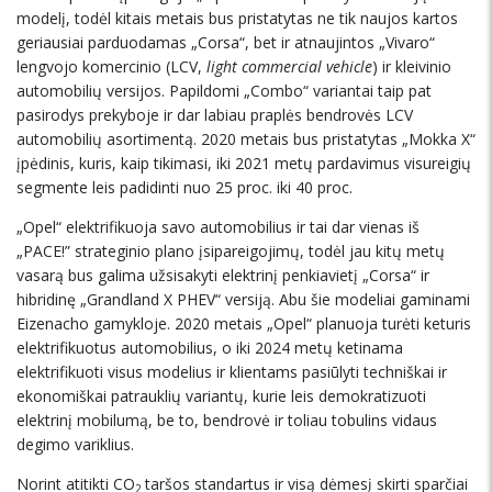
modelį, todėl kitais metais bus pristatytas ne tik naujos kartos
geriausiai parduodamas „Corsa“, bet ir atnaujintos „Vivaro“
lengvojo komercinio (LCV,
light commercial vehicle
) ir kleivinio
automobilių versijos. Papildomi „Combo“ variantai taip pat
pasirodys prekyboje ir dar labiau praplės bendrovės LCV
automobilių asortimentą. 2020 metais bus pristatytas „Mokka X“
įpėdinis, kuris, kaip tikimasi, iki 2021 metų pardavimus visureigių
segmente leis padidinti nuo 25 proc. iki 40 proc.
„Opel“ elektrifikuoja savo automobilius ir tai dar vienas iš
„PACE!” strateginio plano įsipareigojimų, todėl jau kitų metų
vasarą bus galima užsisakyti elektrinį penkiavietį „Corsa“ ir
hibridinę „Grandland X PHEV“ versiją. Abu šie modeliai gaminami
Eizenacho gamykloje. 2020 metais „Opel“ planuoja turėti keturis
elektrifikuotus automobilius, o iki 2024 metų ketinama
elektrifikuoti visus modelius ir klientams pasiūlyti techniškai ir
ekonomiškai patrauklių variantų, kurie leis demokratizuoti
elektrinį mobilumą, be to, bendrovė ir toliau tobulins vidaus
degimo variklius.
Norint atitikti CO
taršos standartus ir visą dėmesį skirti sparčiai
2