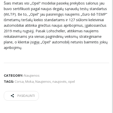
Šiais metais visi „Opel“ modeliai pasiekę prekybos salonus jau
buvo sertifikuoti pagal naujus degalų sąnaudų testų standartus
(WLTP). Be to, „Opel“ jau pasirengęs naujiems „Euro 6d-TEMP”
išmetamų teršalų kiekio standartams ir 127 siūlomi keleiviniai
automobiliai atitinka griežtus naujus apribojimus, įgaliosiančius
2019 metų rugsėjį. Pasak Lohscheller, atitikimas naujiems
reikalavimams yra vienas pagrindinių veiksmų strateginiame
plane, o klientai įsigiję „Opel“ automobilį neturės baimintis jokių
apribojimų.
Naujienos
CATEGORY:
Corsa
,
Moka
,
Naujienos
,
naujovės
,
opel
TAGS:
PASIDALINTI