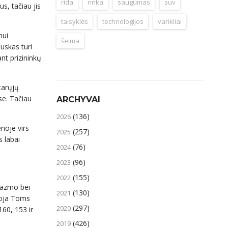
rida
rinka
saugumas
suv
s, tačiau jis
taisyklės
technologijos
varikliai
nui
šeima
auskas turi
nt prizininkų
tarųjų
se. Tačiau
ARCHYVAI
(136)
2026
enoje virs
(257)
2025
s labai
(76)
2024
(96)
2023
(155)
2022
ziazmo bei
(130)
2021
ovoja Toms
(297)
2020
160, 153 ir
(426)
2019