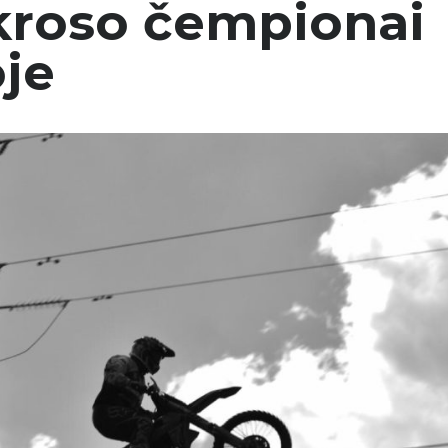
kroso čempionai
je