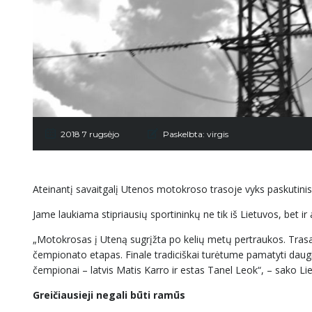
2018 7 rugsėjo
Paskelbta:
virgis
Ateinantį savaitgalį Utenos motokroso trasoje vyks paskutin
Jame laukiama stipriausių sportininkų ne tik iš Lietuvos, bet ir a
„Motokrosas į Uteną sugrįžta po kelių metų pertraukos. Trasa bu
čempionato etapas. Finale tradiciškai turėtume pamatyti daugiau
čempionai – latvis Matis Karro ir estas Tanel Leok“, – sako L
Greičiausieji negali būti ramūs