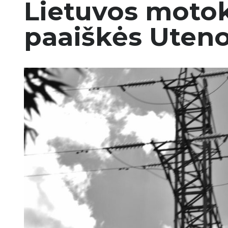
Lietuvos moto
paaiškės Uteno