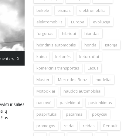
bekelė
eismas
elektromobiliai
elektromobilis
Europa
evoliucija
furgonas
hibridai
hibridas
hibridinis automobilis
honda
istorija
kaina
kelionės
keturračiai
mentarų: 0
komercinis transportas
Lexus
Master
Mercedes-Benz
modeliai
Motociklai
naudoti automobiliai
naujovė
pasiekimai
pasirinkimas
kti ir šalies
alių
paspirtukai
patarimai
pokyčiai
čius.
pramogos
reidai
reidas
Renault