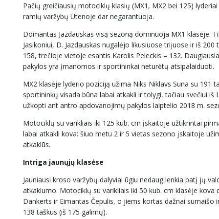
Pačių greičiausių motociklų klasių (MX1, MX2 bei 125) lyderiai
ramių varžybų Utenoje dar negarantuoja.
Domantas Jazdauskas visą sezoną dominuoja MX1 klasėje. Ti
Jasikoniui, D. Jazdauskas nugalėjo likusiuose trijuose ir iš 20
158, trečioje vietoje esantis Karolis Peleckis – 132. Daugiaus
pakylos yra įmanomos ir sportininkai neturėtų atsipalaiduoti.
MX2 klasėje lyderio poziciją užima Niks Niklavs Suna su 191 t
sportininkų visada būna labai atkakli ir tolygi, tačiau svečiui 
užkopti ant antro apdovanojimų pakylos laiptelio 2018 m. sezon
Motociklų su varikliais iki 125 kub. cm įskaitoje užtikrintai p
labai atkakli kova: šiuo metu 2 ir 5 vietas sezono įskaitoje uži
atkaklūs.
Intriga jaunųjų klasėse
Jauniausi kroso varžybų dalyviai ūgiu nedaug lenkia patį jų va
atkaklumo. Motociklų su varikliais iki 50 kub. cm klasėje kova
Dankerts ir Eimantas Čepulis, o jiems kortas dažnai sumaišo ir t
138 taškus (iš 175 galimų).