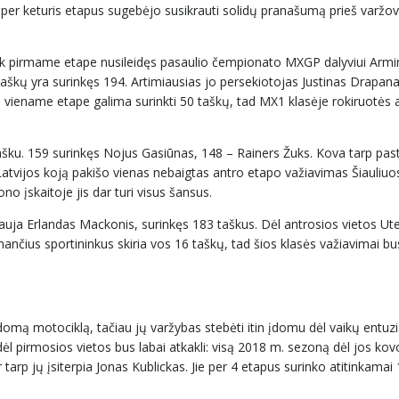
 per keturis etapus sugebėjo susikrauti solidų pranašumą prieš varžovu
k pirmame etape nusileidęs pasaulio čempionato MXGP dalyviui Armi
0 taškų yra surinkęs 194. Artimiausias jo persekiotojas Justinas Drapan
ia viename etape galima surinkti 50 taškų, tad MX1 klasėje rokiruotės a
ašku. 159 surinkęs Nojus Gasiūnas, 148 – Rainers Žuks. Kova tarp pas
iš Latvijos koją pakišo vienas nebaigtas antro etapo važiavimas Šiauliuo
o įskaitoje jis dar turi visus šansus.
irmauja Erlandas Mackonis, surinkęs 183 taškus. Dėl antrosios vietos Ut
mančius sportininkus skiria vos 16 taškų, tad šios klasės važiavimai bu
ldomą motociklą, tačiau jų varžybas stebėti itin įdomu dėl vaikų entu
 dėl pirmosios vietos bus labai atkakli: visą 2018 m. sezoną dėl jos k
arp jų įsiterpia Jonas Kublickas. Jie per 4 etapus surinko atitinkamai 