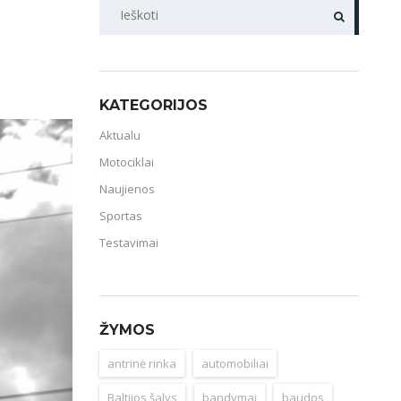
PAIEŠKA
KATEGORIJOS
Aktualu
Motociklai
Naujienos
Sportas
Testavimai
ŽYMOS
antrinė rinka
automobiliai
Baltijos šalys
bandymai
baudos