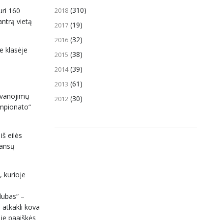
(310)
2018
uri 160
antrą vietą
(19)
2017
(32)
2016
je klasėje
(38)
2015
(39)
2014
(61)
2013
dovanojimų
(30)
2012
empionato“
iš eilės
šansų
, kurioje
lubas“ –
 atkakli kova
oje paaiškės