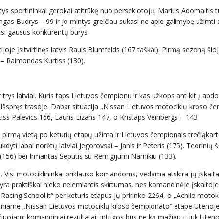
ntys sportininkai gerokai atitrūkę nuo persekiotojų: Marius Adomaitis t
ngas Budrys – 99 ir jo mintys greičiau sukasi ne apie galimybę užimti 
asi gausus konkurentų būrys.
ijoje įsitvirtinęs latvis Rauls Blumfelds (167 taškai). Pirmą sezoną šio
e – Raimondas Kurtiss (130).
trys latviai. Kuris taps Lietuvos čempionu ir kas užkops ant kitų ap
 išspręs trasoje. Dabar situacija „Nissan Lietuvos motociklų kroso č
tiss Palevics 166, Lauris Eizans 147, o Kristaps Veinbergs – 143.
 pirmą vietą po keturių etapų užima ir Lietuvos čempionais trečiąkart 
kdyti labai norėtų latviai Jegorovsai – Janis ir Peteris (175). Teorinių 
(156) bei Irmantas Šeputis su Remigijumi Namikiu (133).
. Visi motociklininkai priklauso komandoms, vedama atskira jų įskaita
i yra praktiškai nieko nelemiantis skirtumas, nes komandinėje įskaitoje
Racing School.lt“ per keturis etapus jų pririnko 2264, o „Achilo motok
aliniame „Nissan Lietuvos motociklų kroso čempionato“ etape Utenoje
kaičiuojami komandiniai rezultatai, intrigos bus ne ką mažiau – juk Uten