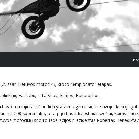
Ko
is „Nissan Lietuvos motociklų kroso čempionato“ etapas.
plinkinių valstybių – Latvijos, Estijos, Baltarusijos.
vo atnaujinta ir šiandien yra viena geriausių Lietuvoje, kurioje gali vy
 nei 200 sportininkų, o tarp jų bus ir kviestiniai svečiai, kaimyninių š
ietuvos motociklų sporto federacijos prezidentas Robertas Benediktavi