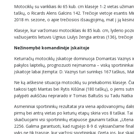
Motociklų su varikliais iki 65 kub. cm klasėje 1-2 vietas užima
taškų, o Ricards Alens Galcins 142. Trečioje vietoje esantis Mi
2018 m. sezone, o apie trečiosios išsaugojimą, mat į ją kėsin
Klasėje, kur varžomasi motociklais iki 85 kub. cm, lyderio pozic
važiuojantis lietuvis Ugnius Liulys žengia antras (136), trečioj
Nežinomybė komandinėje įskaitoje
Keturračių motociklų įskaitoje dominuoja Domantas Vaznys ir 
pakylos laiptelių, prognozuoti neįmanoma – viską sportininkai
įskaitoje labai įtempta: D. Vaznys turi surinkęs 167 taškus, Ma
Ne ką aiškesnė situacija motociklų su priekabomis klasėje. Čia
taikosi tapti Mantas bei Rytis Kišūnai (180 taškų), o jiems sutru
palypėti aukščiau neprarado ir Tomas Baltušis su Tadu Natka 
Asmeniniai sportininkų rezultatai yra viena apdovanojimų dalis
pirmą bei antrą vietas po keturių etapų skiria vos 8 taškai. Ta
skaičiuojami visi sportininkų etapuose gaunami taškai. „Utena 
2256. Galima garantuoti, kad rugsėjo 8-9 d. vyksiančiame fin
vyks ne tik trasoje, kur varžosi sportininkai. Greta jos, kur s