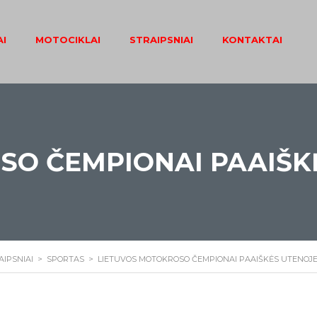
I
MOTOCIKLAI
STRAIPSNIAI
KONTAKTAI
SO ČEMPIONAI PAAIŠK
AIPSNIAI
>
SPORTAS
>
LIETUVOS MOTOKROSO ČEMPIONAI PAAIŠKĖS UTENOJ