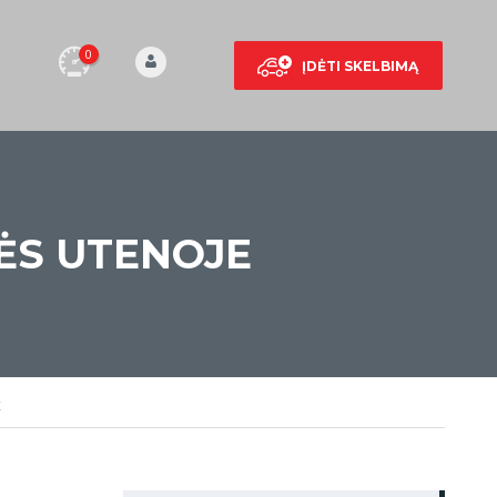
0
ĮDĖTI SKELBIMĄ
ĖS UTENOJE
E