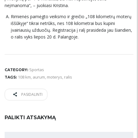
neįmanoma“, – juokiasi Kristina.
Rimienės pamėgto veiksmo ir greičio „108 kilometrų moterų
iššūkyje“ tikrai netrūks, nes 108 kilometrai bus kupini
įvairiausių užduočių. Registracija į ralį prasideda jau šiandien,
o ralis vyks liepos 20 d. Palangoje.
Sportas
CATEGORY:
108 km
,
aurum
,
moterys
,
ralis
TAGS:
PASIDALINTI
PALIKTI ATSAKYMĄ