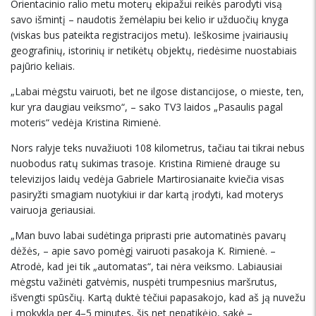
Orientacinio ralio metu moterų ekipažui reikės parodyti visą
savo išmintį – naudotis žemėlapiu bei kelio ir užduočių knyga
(viskas bus pateikta registracijos metu). Ieškosime įvairiausių
geografinių, istorinių ir netikėtų objektų, riedėsime nuostabiais
pajūrio keliais.
„Labai mėgstu vairuoti, bet ne ilgose distancijose, o mieste, ten,
kur yra daugiau veiksmo“, – sako TV3 laidos „Pasaulis pagal
moteris“ vedėja Kristina Rimienė.
Nors ralyje teks nuvažiuoti 108 kilometrus, tačiau tai tikrai nebus
nuobodus ratų sukimas trasoje. Kristina Rimienė drauge su
televizijos laidų vedėja Gabriele Martirosianaite kviečia visas
pasiryžti smagiam nuotykiui ir dar kartą įrodyti, kad moterys
vairuoja geriausiai.
„Man buvo labai sudėtinga priprasti prie automatinės pavarų
dėžės, – apie savo pomėgį vairuoti pasakoja K. Rimienė. –
Atrodė, kad jei tik „automatas“, tai nėra veiksmo. Labiausiai
mėgstu važinėti gatvėmis, nuspėti trumpesnius maršrutus,
išvengti spūsčių. Kartą duktė tėčiui papasakojo, kad aš ją nuvežu
į mokyklą per 4–5 minutes, šis net nepatikėjo, sakė –