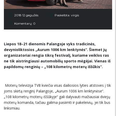
2018 12 gegužės
Paskelbta:
virgis
Komentarų: 0
Liepos
18–21 dienomis Palangoje vyks tradicin
ės,
devyniolikt
osios
„Aurum 1006 km lenktyn
ės
“
.
Šiemet jų
organizatoriai rengia tikrą festivalį, kuriame veiklos ras
ne tik aistringiausi automobilių sporto mėgėjai. Vienas iš
papildomų renginių – „108 kilometrų moterų iššūkis“.
Moterų televizija TV8 kviečia visas dailiosios lyties atstoves į tik
joms skirtą renginį Palangoje, „Aurum 1006 km lenktynėse“.
„108 kilometrų moterų iššūkyje“ gali dalyvauti mažiausiai dviejų
moterų komanda, tačiau galima pasiimti ir pakeleivių, jei tik bus
linksmiau.