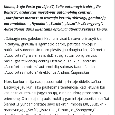
Kaune, 9-ojo Forto gatvėje
47
, šalia automagistralės „Via
Baltica“, atidarytas inovatyvus automobilių centras.
„Autofortas motors“ atstovauja keturių skirtingų gamintojų
automobilius – „Hyundai“, „Suzuki“, „Isuzu“ ir „Ssangyong“.
Autosalonas duris klientams oficialiai atveria gegužės
19-
ąją.
„Džiaugiamės galėdami Kaunui ir visai Lietuvai pristatyti šią
iniciatyvą, gimusią iš ilgamečio darbo, patirties rinkoje ir
natūraliai subrendusio noro plėstis. Jau daugiau kaip 20 metų
„Autofortas“ yra vienas iš didžiausių automobilių serviso
paslaugas teikiančių centrų Lietuvoje. Tai – jau antrasis
„Autofortas motors“ automobilių salonas Kaune“, – kalba
„Autofortas motors“ direktorius Andrius Čiuprinskas.
Nors konkurencija naujų automobilių rinkoje didelė, tačiau
Lietuvoje jau kurį laiką pastebima tendencija, kad lietuviai kur
kas dažniau renkasi įsigyti naują, o ne naudotą pransporto
priemonę. O ir naujienų automobilių gamintojai pateikia apsčiai.
Šiemet „Hyundai“ pristatė savo išskirtinį modelį i30, „Suzuki“ –
manevringąjį „Swift“, „Isuzu“ – „Dmax“, o „Ssangyong“ –