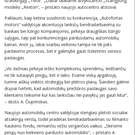
išraiškingąjį „Tivoli“. „Dabar laukiame atvykstančio „Ssangyong“
modelio „Rexton“, – pristato naujojo autocentro atstovai.
Paklausti, kaip ketina susidoroti su konkurencija, „Autofortas
motors“ valdytojai akcentuoja lankstų bendradarbiavimą su
bankais bei lizingo kompanijomis, pirkėjui draugiškas lizingo
sąlygas, taip pat konkurencingas parduodamų automobilių
kainas. Anot jų, labai svarbiu veiksniu tampa ne tik pats
pardavimo procesas, bet ir galimybė gauti išskirtines serviso
paslaugas.
„Vis dažniau pirkėjai ieško kompleksinių sprendimų, leidžiančių
ne tik sutaupyti pinigų, bet ir laiko. Esame viską apgalvoję,
turime aiškią veiklos strategiją bei plėtros planą. Šiandien galime
drąsiai tvirtinti, kad automobilių priežiūros paslaugas savo
klientams teiksime kur kas lanksčiau nei pavyktų jas gauti kitur“,
– dėsto A. Čiuprinskas.
Naujojo automobilių centro valdytojai stengiasi plėtoti socialiai
atsakingą verslą, todėl pradėtas bendradarbiavimas su Rimanto
Kaukėno fondu, remiančiu vėžiu sergančius vaikus. „Skirsime
pinigų nuo kiekvieno parduoto automobilio“, – pristato A.