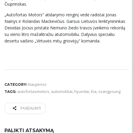
Čiuprinskas.
„Autofortas Motors“ atidarymo renginį vedė radistai Jonas
Nainys ir Rolandas Mackevičius. Garsus Lietuvos lenktynininkas
Deividas Jocius pristatė Nemuno žiedo trasos įveikimo rekordą
su vieno litro mažalitražiu atutomobiliu. Dalyvius specialiu
desertu vaišino „Virtuvės mitų griovėjų“ komanda.
Naujienos
CATEGORY:
autofortasmotors
,
automobliai
,
hyundai
,
Kia
,
ssangyoung
TAGS:
PASIDALINTI
PALIKTI ATSAKYMĄ