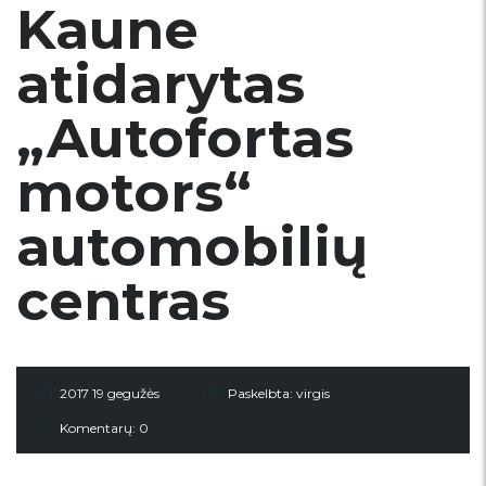
Kaune
atidarytas
„Autofortas
motors“
automobilių
centras
2017 19 gegužės
Paskelbta:
virgis
Komentarų: 0