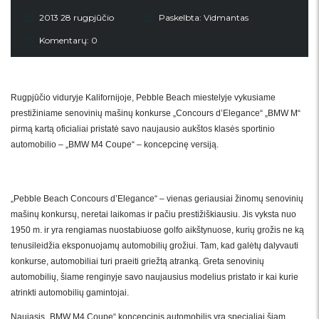
2013 28 rugpjūčio
Paskelbta:
Vidmantas
Komentarų: 0
Rugpjūčio viduryje Kalifornijoje, Pebble Beach miestelyje vykusiame
prestižiniame senovinių mašinų konkurse „Concours d’Elegance“ „BMW M“
pirmą kartą oficialiai pristatė savo naujausio aukštos klasės sportinio
automobilio – „BMW M4 Coupe“ – koncepcinę versiją.
„Pebble Beach Concours d’Elegance“ – vienas geriausiai žinomų senovinių
mašinų konkursų, neretai laikomas ir pačiu prestižiškiausiu. Jis vyksta nuo
1950 m. ir yra rengiamas nuostabiuose golfo aikštynuose, kurių grožis ne ką
tenusileidžia eksponuojamų automobilių grožiui. Tam, kad galėtų dalyvauti
konkurse, automobiliai turi praeiti griežtą atranką. Greta senovinių
automobilių, šiame renginyje savo naujausius modelius pristato ir kai kurie
atrinkti automobilių gamintojai.
Naujasis „BMW M4 Coupe“ koncepcinis automobilis yra specialiai šiam