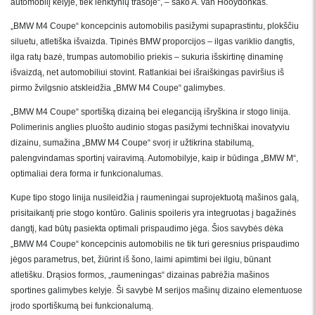
automobilį kelyje, tiek lenktynių trasoje“, – sako A. van Hooydonkas.
„BMW M4 Coupe“ koncepcinis automobilis pasižymi supaprastintu, plokščiu
siluetu, atletiška išvaizda. Tipinės BMW proporcijos – ilgas variklio dangtis,
ilga ratų bazė, trumpas automobilio priekis – sukuria išskirtinę dinaminę
išvaizdą, net automobiliui stovint. Ratlankiai bei išraiškingas paviršius iš
pirmo žvilgsnio atskleidžia „BMW M4 Coupe“ galimybes.
„BMW M4 Coupe“ sportišką dizainą bei eleganciją išryškina ir stogo linija.
Polimerinis anglies pluošto audinio stogas pasižymi techniškai inovatyviu
dizainu, sumažina „BMW M4 Coupe“ svorį ir užtikrina stabilumą,
palengvindamas sportinį vairavimą. Automobilyje, kaip ir būdinga „BMW M“,
optimaliai dera forma ir funkcionalumas.
Kupe tipo stogo linija nusileidžia į raumeningai suprojektuotą mašinos galą,
prisitaikantį prie stogo kontūro. Galinis spoileris yra integruotas į bagažinės
dangtį, kad būtų pasiekta optimali prispaudimo jėga. Šios savybės dėka
„BMW M4 Coupe“ koncepcinis automobilis ne tik turi geresnius prispaudimo
jėgos parametrus, bet, žiūrint iš šono, laimi apimtimi bei ilgiu, būnant
atletišku. Drąsios formos, „raumeningas“ dizainas pabrėžia mašinos
sportines galimybes kelyje. Ši savybė M serijos mašinų dizaino elementuose
įrodo sportiškumą bei funkcionalumą.