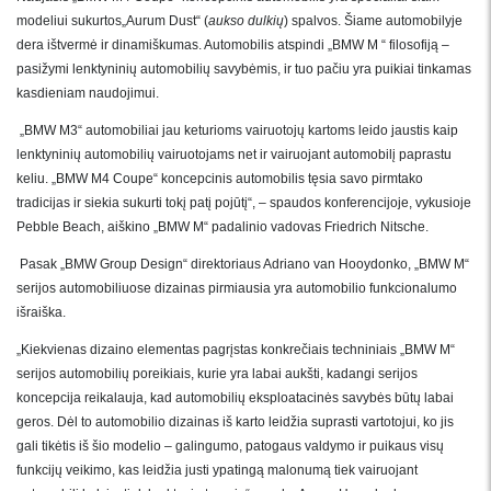
modeliui sukurtos„Aurum Dust“ (
aukso dulkių
) spalvos. Šiame automobilyje
dera ištvermė ir dinamiškumas. Automobilis atspindi
„BMW M “ filosofiją –
pasižymi lenktyninių automobilių savybėmis, ir tuo pačiu yra puikiai tinkamas
kasdieniam naudojimui.
„BMW M3“ automobiliai jau keturioms vairuotojų kartoms leido jaustis kaip
lenktyninių automobilių vairuotojams net ir vairuojant automobilį paprastu
keliu. „BMW M4 Coupe“ koncepcinis automobilis tęsia savo pirmtako
tradicijas ir siekia sukurti tokį patį pojūtį“, – spaudos konferencijoje, vykusioje
Pebble Beach, aiškino „BMW M“ padalinio vadovas Friedrich Nitsche.
Pasak „BMW Group Design“ direktoriaus Adriano van Hooydonko, „BMW M“
serijos automobiliuose dizainas pirmiausia yra automobilio funkcionalumo
išraiška.
„Kiekvienas dizaino elementas pagrįstas konkrečiais techniniais „BMW M“
serijos automobilių poreikiais, kurie yra labai aukšti, kadangi serijos
koncepcija reikalauja, kad automobilių eksploatacinės savybės būtų labai
geros. Dėl to automobilio dizainas iš karto leidžia suprasti vartotojui, ko jis
gali tikėtis iš šio modelio – galingumo, patogaus valdymo ir puikaus visų
funkcijų veikimo, kas leidžia justi ypatingą malonumą tiek vairuojant