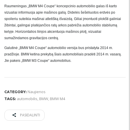
Raumeningas „BMW M4 Coupe“ koncepcinio automobilio galas iš karto
vizualiai informuoja apie mašinos galią. Didelės šešėliuotos erdvės po
spoileriu suteikia mašinai atletišką išvaizdą. Giliai įmontuoti plokšti galiniai
žibintai, galingai platėjančios ratų arkos pabrėžia automobilio stabilumą
kelyje. Horizontalios liinjos akcentuoja mašinos plotį, vizualiai
sumažindamos gravitacijos centrą.
Galutinė „BMW M4 Coupe“ automobilio versija bus pristatyta 2014 m.
pradžioje. BMW ketina prekybą šiais automobiliais pradėti 2014 m. vasarą.
Jie pakeis „BMW M3 Coupe“ automobilius.
Naujienos
CATEGORY:
automobilis
,
BMW
,
BMW M4
TAGS:
PASIDALINTI