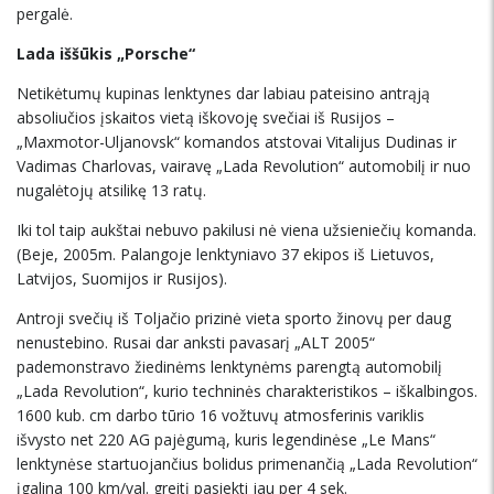
pergalė.
Lada iššūkis „Porsche“
Netikėtumų kupinas lenktynes dar labiau pateisino antrąją
absoliučios įskaitos vietą iškovoję svečiai iš Rusijos –
„Maxmotor-Uljanovsk“ komandos atstovai Vitalijus Dudinas ir
Vadimas Charlovas, vairavę „Lada Revolution“ automobilį ir nuo
nugalėtojų atsilikę 13 ratų.
Iki tol taip aukštai nebuvo pakilusi nė viena užsieniečių komanda.
(Beje, 2005m. Palangoje lenktyniavo 37 ekipos iš Lietuvos,
Latvijos, Suomijos ir Rusijos).
Antroji svečių iš Toljačio prizinė vieta sporto žinovų per daug
nenustebino. Rusai dar anksti pavasarį „ALT 2005“
pademonstravo žiedinėms lenktynėms parengtą automobilį
„Lada Revolution“, kurio techninės charakteristikos – iškalbingos.
1600 kub. cm darbo tūrio 16 vožtuvų atmosferinis variklis
išvysto net 220 AG pajėgumą, kuris legendinėse „Le Mans“
lenktynėse startuojančius bolidus primenančią „Lada Revolution“
įgalina 100 km/val. greitį pasiekti jau per 4 sek.