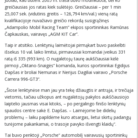
Juolab, kad būtent 2005 m. trasa buvo modifikuota, dėl ko
greičiausias jos ratas kiek sulėtėjo. Greičiausiai – per 1 min
25,007 sek. (vidutinis greitis – 126,794 km/val.) vieną ratą
kvalifikacijoje nuvažiavo greičio rekordą susigrąžinęs
„Adampolio Mobil Racing Team” ekipos sportininkas Ramūnas
Čapkauskas, vairavęs „AGM KIT Car”.
Taip ir atsitiko. Lenktynių laimėtojai pirmąkart buvo paskelbti
išsekus 10 val. laiko limitui, pirmavusiai komandai įveikus 331
ratą iš 335 (993 km). O nugalėtojų taurę aukščiausiai kėlė
pirmoji „Oktano-Snaigės“ komanda, kurios sportininkai Egidijus
Dapšas ir broliai Nemunas ir Nerijus Dagiliai vairavo „Porsche
Carrera 996-GT3“.
„Šiose lenktynėse man jau yra tekę džiaugtis ir antrąja, ir trečiąja
vietomis, tačiau užkopus ant nugalėtojų pakylos aukščiausiojo
laiptelio jausmas visai kitoks, – po pergalingo finišo lenktynių
spaudos centre sakė E. Dapšas. – Laimėjome be didelių
problemų – laiku papildėme kuro atsargas, lietui skirtų padangų
turėjome pakankamai, o trasoje pavyko išvengti klaidų“.
Tai buvo penktoji „Porsche“ automobilį vairavusių sportininkų