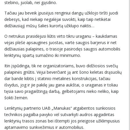
stebino, juolab, nei gąsdino.
Tačiau jau beveik įpusėjus renginiui dangų užklojo tiršti juodi
debesys, kad niekaip negalėjai suvokti, kaip taip netikėtai
didžiausiąjį mūsų šalies kurortą užklupo naktis…
O netrukus prasidėjusi liūtis virto tikru uraganu – kaukdamas
vėjas plėšė apsaugines juostas, vartė saugos barjerus ir net
didžiausias palapines, o trasoje pasirodęs saugos automobilis
lenktynių spartą sumažino iki minimumo.
Itin įspūdinga, tik ne organizatoriams, buvo didžiosios svečių
palapinės griūtis. Vėjui beverčiant ją ant šono keletas drąsuolių
dar bandė kibtis į statinio metalines konstrukcijas, tačiau
išvydus, jog ir jie pakilę jau gana aukštai, o uraganas ir toliau
tęsia savo pragaištingą darbą, gelbėtojams nieko neliko, kaip
šokti žemėn.
Lenktynių partnerio UAB „Manukas“ atgabentos sunkiosios
technikos pagalba pavyko vėl sutvarkyti audros apgadintas
lenktynių trasos zonas bei ištempti jos prieigose užklimpusius
aptarnavimo sunkvežimius ir automobilius.