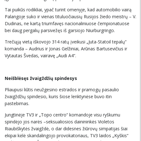
Tai puikūs rodikliai, ypač turint omenyje, kad automobilio vairą
Palangoje suko ir vienas tituluočiausių Rusijos žiedo meistrų – V.
Dudinas, ne kartą triumfavęs nacionaliniuose čempionatuose
bei daug pergalių parsivežęs iš garsiojo Niurburgringo.
Trečiąją vietą iškovojo 314 ratų įveikusi „Juta-Statoil tepalų“
komanda – Audrius ir Jonas Gelžiniai, Arūnas Bartusevičius ir
Vytautas Švedas, vairavę „Audi A4“.
Neišblėsęs žvaigždžių spindesys
Pliaupusi liūtis neužgesino estrados ir pramogų pasaulio
žvaigždžių spindesio, kuris šiose lenktynėse buvo itin
pastebimas.
Jungtinėje TV3 ir „Topo centro“ komandoje visu ryškumu
spindėjo jos narės –seksualiosios dainininkės Violetos
Riaubiškytės žvaigždė, o dar didesnes žiūrovų simpatijas šiai
ekipai kėlė skandalingojo provokatoriaus, TV3 laidos „Kyškis“