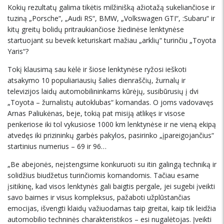
Kokių rezultatų galima tikėtis milžinišką ažiotažą sukeliančiose ir
tuziną „Porsche“, „Audi RS“, BMW, „Volkswagen GTI“, :Subaru“ ir
kitų greitų bolidų pritraukiančiose žiedinėse lenktynėse
startuojant su beveik keturiskart mažiau „arklių“ turinčiu „Toyota
Yaris“?
Tokį klausimą sau kėlė ir šiose lenktynėse ryžosi ieškoti
atsakymo 10 populiariausių šalies dienraščių, žurnalų ir
televizijos laidų automobilininkams kūrėjų, susibūrusių į dvi
„Toyota – žurnalistų autoklubas“ komandas. O joms vadovavęs
Arnas Paliukėnas, beje, tokią pat misiją atlikęs ir visose
penkeriose iki tol vykusiose 1000 km lenktynėse ir ne vieną ekipą
atvedęs iki prizininkų garbės pakylos, pasirinko „įpareigojančius“
startinius numerius – 69 ir 96…
„Be abejonės, neįstengsime konkuruoti su itin galingą techniką ir
solidžius biudžetus turinčiomis komandomis. Tačiau esame
įsitikinę, kad visos lenktynės gali baigtis pergale, jei sugebi įveikti
savo baimes ir visus kompleksus, pažaboti užplūstančias
emocijas, išvengti klaidų važiuodamas taip greitai, kaip tik leidžia
automobilio techninės charakteristikos – esi nugalėtojas. Įveikti