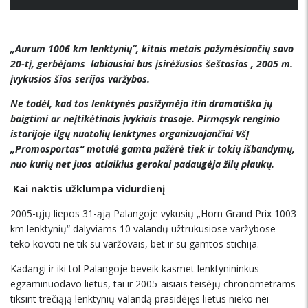
„Aurum 1006 km lenktynių“, kitais metais pažymėsiančių savo
20-tį, gerbėjams labiausiai bus įsirėžusios šeštosios , 2005 m.
įvykusios šios serijos varžybos.
Ne todėl, kad tos lenktynės pasižymėjo itin dramatiška jų
baigtimi ar neįtikėtinais įvykiais trasoje. Pirmąsyk renginio
istorijoje ilgų nuotolių lenktynes organizuojančiai VšĮ
„Promosportas“ motulė gamta pažėrė tiek ir tokių išbandymų,
nuo kurių net juos atlaikius gerokai padaugėja žilų plaukų.
Kai naktis užklumpa vidurdienį
2005-ųjų liepos 31-ąją Palangoje vykusių „Horn Grand Prix 1003
km lenktynių“ dalyviams 10 valandų užtrukusiose varžybose
teko kovoti ne tik su varžovais, bet ir su gamtos stichija.
Kadangi ir iki tol Palangoje beveik kasmet lenktynininkus
egzaminuodavo lietus, tai ir 2005-aisiais teisėjų chronometrams
tiksint trečiąją lenktynių valandą prasidėjęs lietus nieko nei