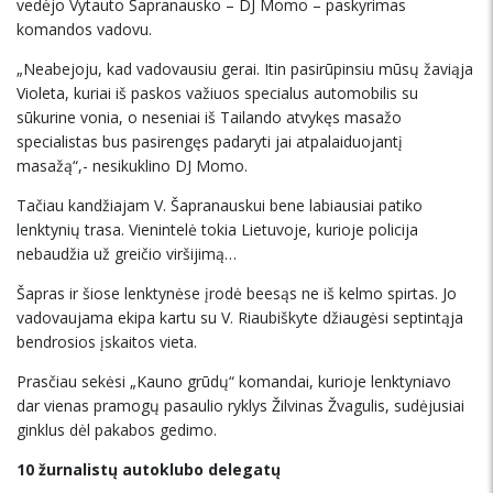
vedėjo Vytauto Šapranausko – DJ Momo – paskyrimas
komandos vadovu.
„Neabejoju, kad vadovausiu gerai. Itin pasirūpinsiu mūsų žaviąja
Violeta, kuriai iš paskos važiuos specialus automobilis su
sūkurine vonia, o neseniai iš Tailando atvykęs masažo
specialistas bus pasirengęs padaryti jai atpalaiduojantį
masažą“,- nesikuklino DJ Momo.
Tačiau kandžiajam V. Šapranauskui bene labiausiai patiko
lenktynių trasa. Vienintelė tokia Lietuvoje, kurioje policija
nebaudžia už greičio viršijimą…
Šapras ir šiose lenktynėse įrodė beesąs ne iš kelmo spirtas. Jo
vadovaujama ekipa kartu su V. Riaubiškyte džiaugėsi septintąja
bendrosios įskaitos vieta.
Prasčiau sekėsi „Kauno grūdų“ komandai, kurioje lenktyniavo
dar vienas pramogų pasaulio ryklys Žilvinas Žvagulis, sudėjusiai
ginklus dėl pakabos gedimo.
10 žurnalistų autoklubo delegatų