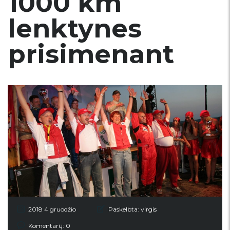
1000 km
lenktynes
prisimenant
2018 4 gruodžio
Paskelbta:
virgis
Komentarų: 0