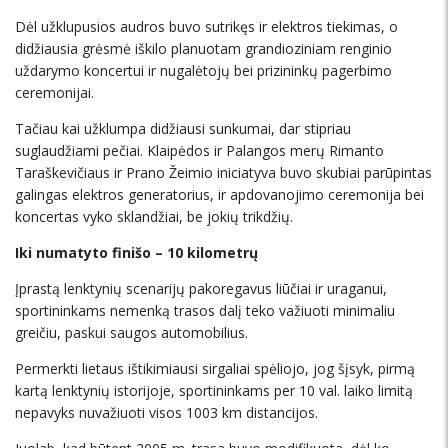
Dėl užklupusios audros buvo sutrikęs ir elektros tiekimas, o
didžiausia grėsmė iškilo planuotam grandioziniam renginio
uždarymo koncertui ir nugalėtojų bei prizininkų pagerbimo
ceremonijai.
Tačiau kai užklumpa didžiausi sunkumai, dar stipriau
suglaudžiami pečiai. Klaipėdos ir Palangos merų Rimanto
Taraškevičiaus ir Prano Žeimio iniciatyva buvo skubiai parūpintas
galingas elektros generatorius, ir apdovanojimo ceremonija bei
koncertas vyko sklandžiai, be jokių trikdžių.
Iki numatyto finišo – 10 kilometrų
Įprastą lenktynių scenarijų pakoregavus liūčiai ir uraganui,
sportininkams nemenką trasos dalį teko važiuoti minimaliu
greičiu, paskui saugos automobilius.
Permerkti lietaus ištikimiausi sirgaliai spėliojo, jog šįsyk, pirmą
kartą lenktynių istorijoje, sportininkams per 10 val. laiko limitą
nepavyks nuvažiuoti visos 1003 km distancijos.