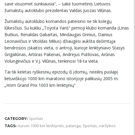
save visuomet sunkiausia“, – sakė tuometinis Lietuvos
žurnalistų autoklubo prezidentas Valdas Juozas Vilūnas.
Žurnalistų autoklubo komandos pateisino ne tik kolegų
lūkesčius. Su kukliu „Toyota Yaris“ pirmoji klubo komanda (Linas
Butkus, Renaldas Gabartas, Mindaugas Grinius, Dainius
Leonavičius ir Vitoldas Milius) džiaugėsi aukšta dešimtąja
bendrosios įskaitos vieta, o antroji, kurioje lenktyniavo Stasys
Grigaliūnas, Artūras Pakėnas, Andrejus Putilovas, Arūnas
Volungevičius ir V.J. Vilūnas, tenkinosi 18-ta vieta.
Tai tik keletas ryškesnių epizodų iš įdomių, neeilinį puslapį
lietuviškojo 1000 km maratono istorijoje palikusių 2005 m.
„Horn Grand Prix 1003 km lenktynių“.
Sportas
CATEGORY:
Aurum 1000 km lenktynės
,
palanga
,
Sportas
,
varžybos
TAGS: