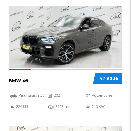
58
47 900€
BMW X6
Visureigis/SUV
2021
Automatinė
224355
2993 cm³
210 KW