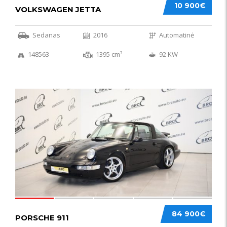
10 900€
VOLKSWAGEN JETTA
Sedanas
2016
Automatinė
148563
1395 cm³
92 KW
59
84 900€
PORSCHE 911