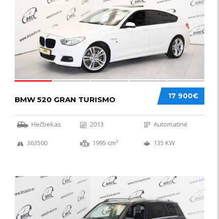
17 900€
BMW 520 GRAN TURISMO
Hečbekas
2013
Automatinė
363500
1995 cm³
135 KW
IŠSKIRTINIS
44