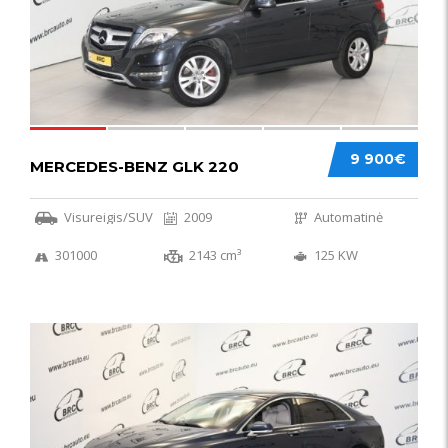
9 900€
MERCEDES-BENZ GLK 220
Visureigis/SUV
2009
Automatinė
301000
2143 cm³
125 KW
56