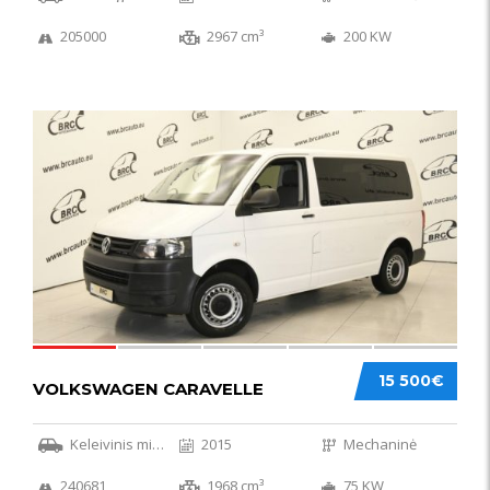
205000
2967 cm³
200 KW
36
15 500€
VOLKSWAGEN CARAVELLE
Keleivinis mikroautobusas
2015
Mechaninė
240681
1968 cm³
75 KW