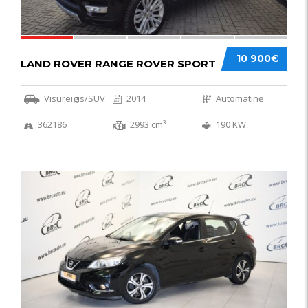
10 900€
LAND ROVER RANGE ROVER SPORT
Visureigis/SUV
2014
Automatinė
362186
2993 cm³
190 KW
50