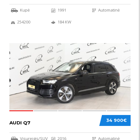
Kupė
1991
Automatinė
254200
184 KW
56
34 900€
AUDI Q7
Visureigis/SUV
2016
Automatinė