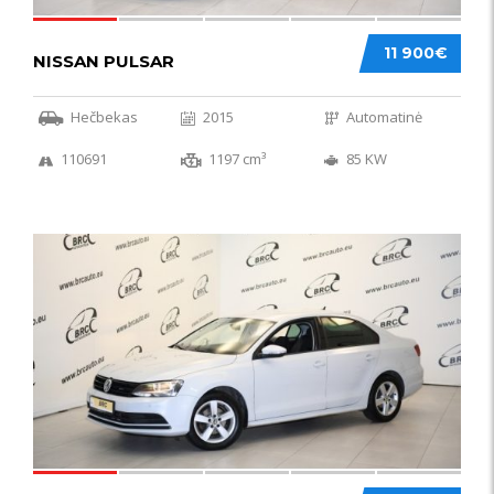
11 900€
NISSAN PULSAR
Hečbekas
2015
Automatinė
110691
1197 cm³
85 KW
49