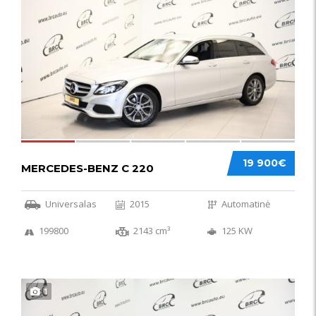
52
19 900€
MERCEDES-BENZ C 220
Universalas
2015
Automatinė
199800
2143 cm³
125 KW
1