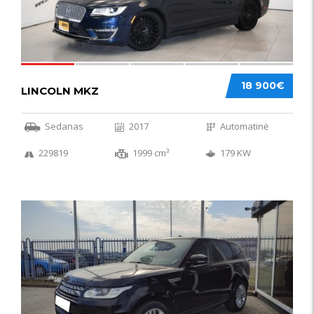
18 900€
LINCOLN MKZ
Sedanas
2017
Automatinė
229819
1999 cm³
179 KW
51