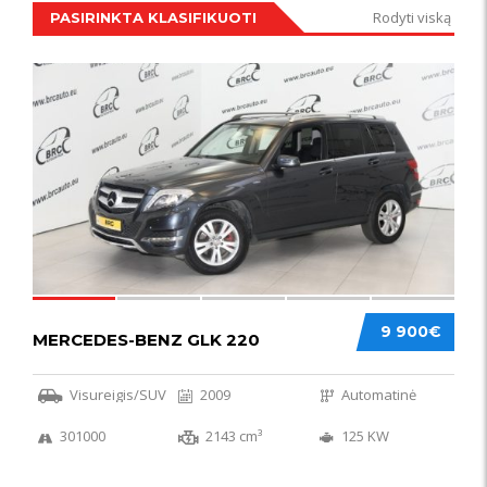
Rodyti viską
PASIRINKTA KLASIFIKUOTI
IŠSKIRTINIS
44
9 900€
MERCEDES-BENZ GLK 220
Visureigis/SUV
2009
Automatinė
301000
2143 cm³
125 KW