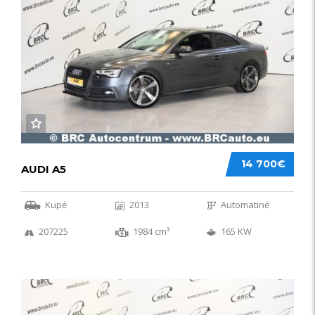
14 700€
AUDI A5
Kupė
2013
Automatinė
207225
1984 cm³
165 KW
50