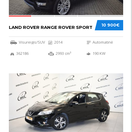
10 900€
LAND ROVER RANGE ROVER SPORT
Visureigis/SUV
2014
Automatinė
362186
2993 cm³
190 KW
50