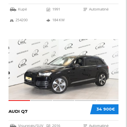
Kupė
1991
Automatinė
254200
184 KW
56
34 900€
AUDI Q7
Visureigis/SUV
2016
Automatinė