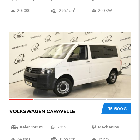
205000
2967 cm³
200 KW
36
15 500€
VOLKSWAGEN CARAVELLE
Keleivinis mikroautobusas
2015
Mechaninė
240681
1968 cm³
75 KW