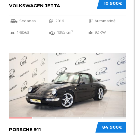
10 900€
VOLKSWAGEN JETTA
Sedanas
2016
Automatinė
148563
1395 cm³
92 KW
59
84 900€
PORSCHE 911