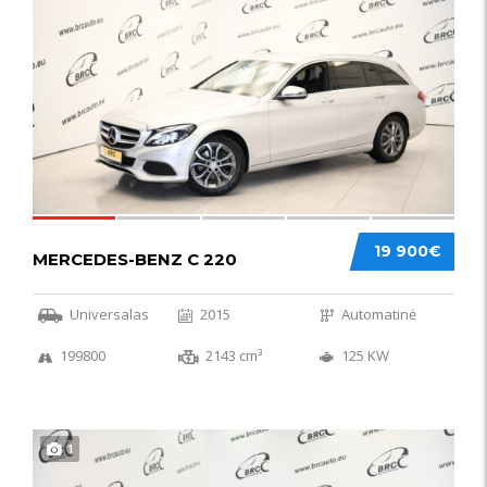
52
19 900€
MERCEDES-BENZ C 220
Universalas
2015
Automatinė
199800
2143 cm³
125 KW
1