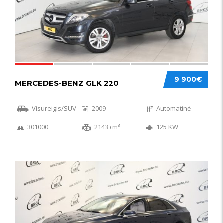
9 900€
MERCEDES-BENZ GLK 220
Visureigis/SUV
2009
Automatinė
301000
2143 cm³
125 KW
56