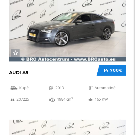
14 700€
AUDI A5
Kupė
2013
Automatinė
207225
1984 cm³
165 KW
50