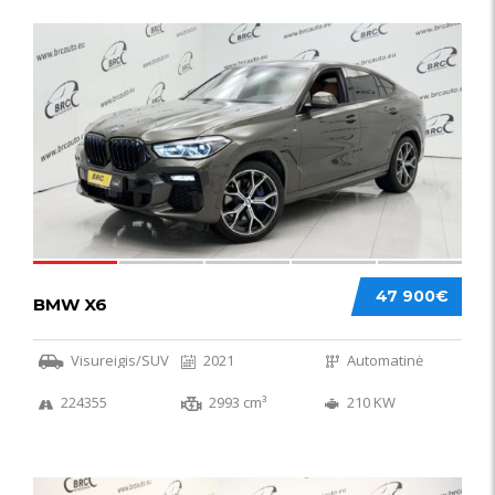
58
47 900€
BMW X6
Visureigis/SUV
2021
Automatinė
224355
2993 cm³
210 KW