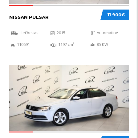
11 900€
NISSAN PULSAR
Hečbekas
2015
Automatinė
110691
1197 cm³
85 KW
49