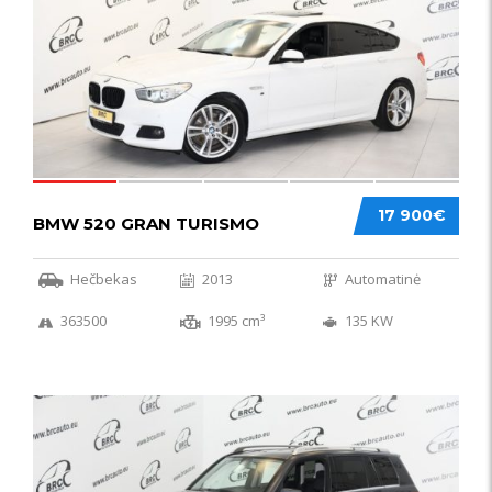
17 900€
BMW 520 GRAN TURISMO
Hečbekas
2013
Automatinė
363500
1995 cm³
135 KW
IŠSKIRTINIS
44