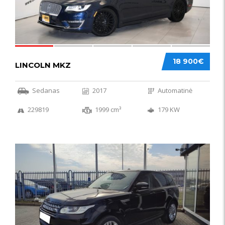
18 900€
LINCOLN MKZ
Sedanas
2017
Automatinė
229819
1999 cm³
179 KW
51