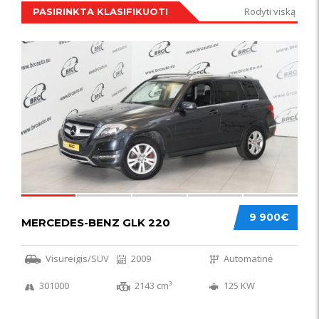
Rodyti viską
PASIRINKTA KLASIFIKUOTI
IŠSKIRTINIS
44
9 900€
MERCEDES-BENZ GLK 220
Visureigis/SUV
2009
Automatinė
301000
2143 cm³
125 KW