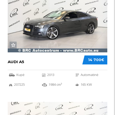
14 700€
AUDI A5
Kupė
2013
Automatinė
207225
1984 cm³
165 KW
50