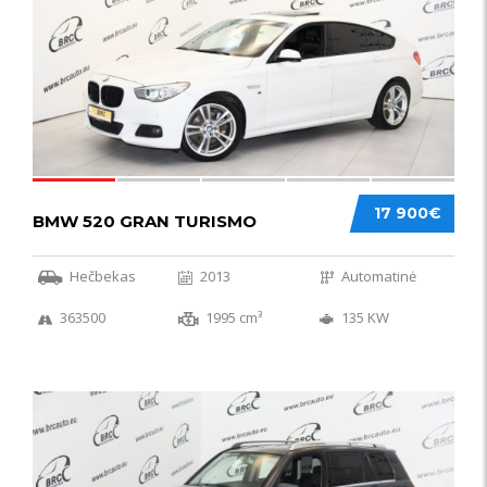
17 900€
BMW 520 GRAN TURISMO
Hečbekas
2013
Automatinė
363500
1995 cm³
135 KW
IŠSKIRTINIS
44