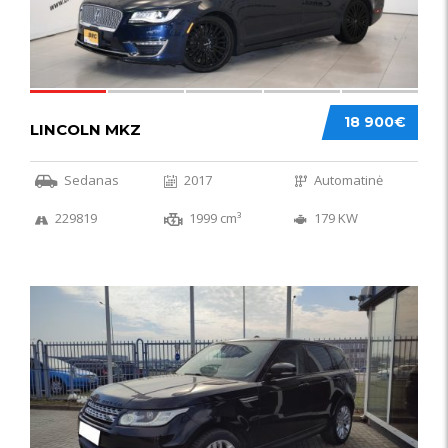
18 900€
LINCOLN MKZ
Sedanas
2017
Automatinė
229819
1999 cm³
179 KW
51