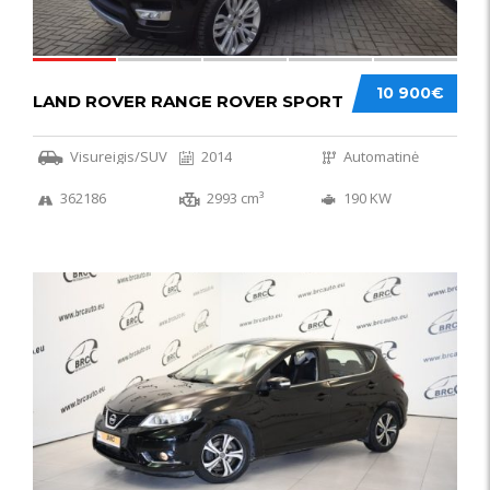
10 900€
LAND ROVER RANGE ROVER SPORT
Visureigis/SUV
2014
Automatinė
362186
2993 cm³
190 KW
50