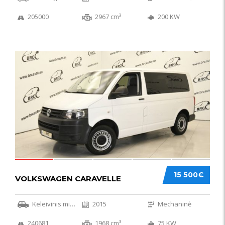
205000
2967 cm³
200 KW
36
15 500€
VOLKSWAGEN CARAVELLE
Keleivinis mikroautobusas
2015
Mechaninė
240681
1968 cm³
75 KW