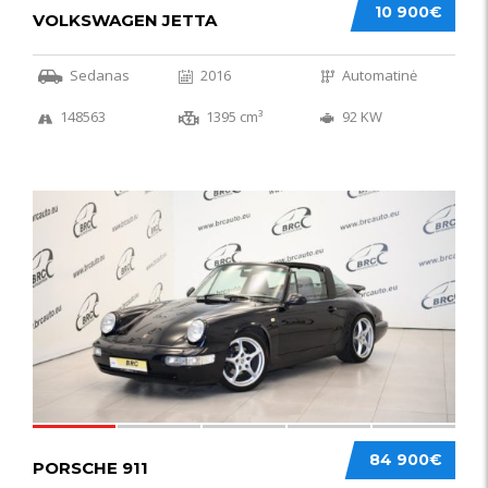
10 900€
VOLKSWAGEN JETTA
Sedanas
2016
Automatinė
148563
1395 cm³
92 KW
59
84 900€
PORSCHE 911