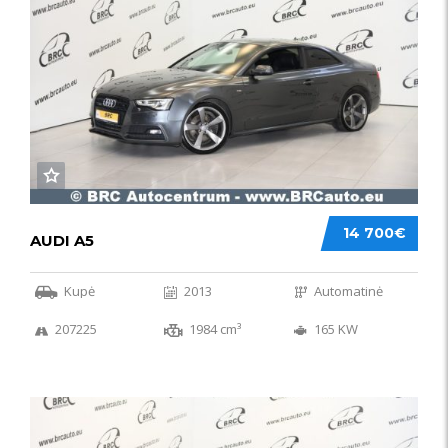
14 700€
AUDI A5
Kupė
2013
Automatinė
207225
1984 cm³
165 KW
50