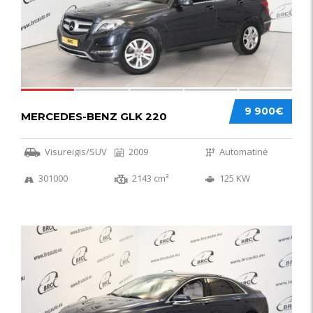
9 900€
MERCEDES-BENZ GLK 220
Visureigis/SUV
2009
Automatinė
301000
2143 cm³
125 KW
56