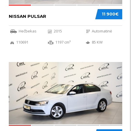
11 900€
NISSAN PULSAR
Hečbekas
2015
Automatinė
110691
1197 cm³
85 KW
49