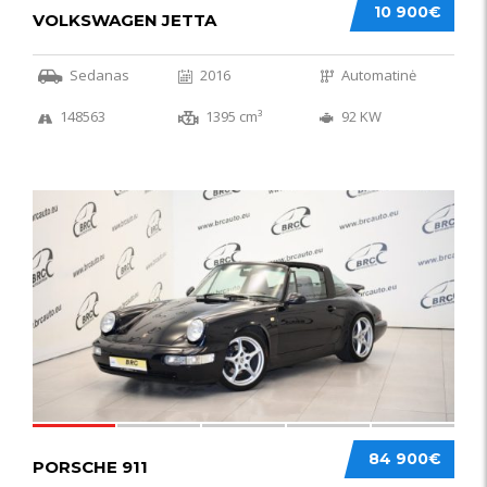
10 900€
VOLKSWAGEN JETTA
Sedanas
2016
Automatinė
148563
1395 cm³
92 KW
59
84 900€
PORSCHE 911