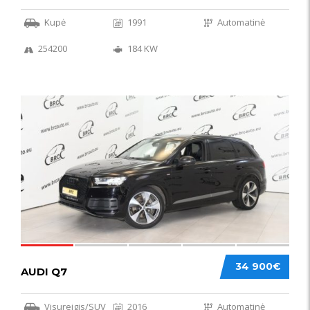
Kupė
1991
Automatinė
254200
184 KW
56
34 900€
AUDI Q7
Visureigis/SUV
2016
Automatinė