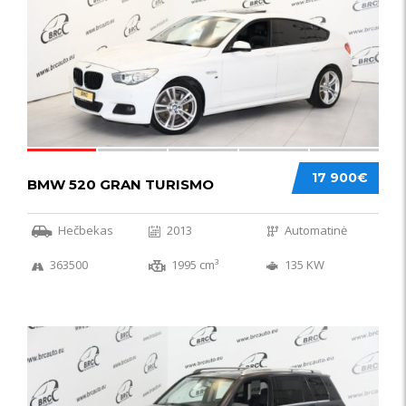
17 900€
BMW 520 GRAN TURISMO
Hečbekas
2013
Automatinė
363500
1995 cm³
135 KW
IŠSKIRTINIS
44