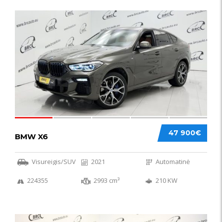
58
47 900€
BMW X6
Visureigis/SUV
2021
Automatinė
224355
2993 cm³
210 KW