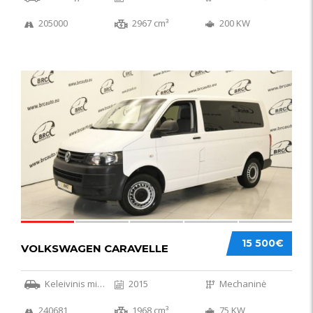
205000
2967 cm³
200 KW
36
15 500€
VOLKSWAGEN CARAVELLE
Keleivinis mikroautobusas
2015
Mechaninė
240681
1968 cm³
75 KW