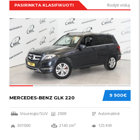
Rodyti viską
PASIRINKTA KLASIFIKUOTI
IŠSKIRTINIS
44
9 900€
MERCEDES-BENZ GLK 220
Visureigis/SUV
2009
Automatinė
301000
2143 cm³
125 KW