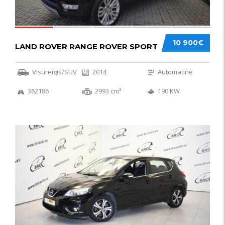
10 900€
LAND ROVER RANGE ROVER SPORT
Visureigis/SUV
2014
Automatinė
362186
2993 cm³
190 KW
50