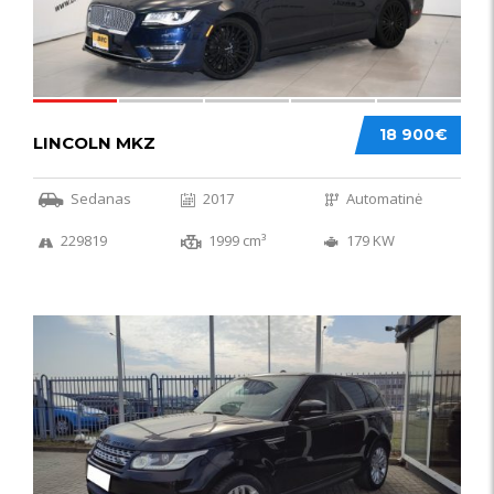
18 900€
LINCOLN MKZ
Sedanas
2017
Automatinė
229819
1999 cm³
179 KW
51