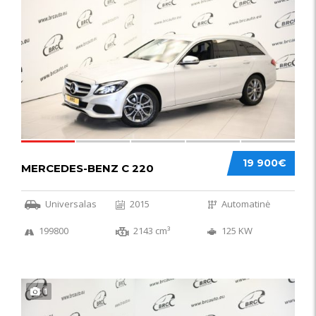
52
19 900€
MERCEDES-BENZ C 220
Universalas
2015
Automatinė
199800
2143 cm³
125 KW
1