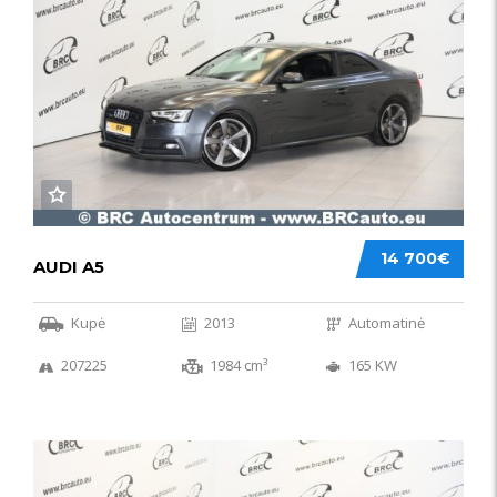
14 700€
AUDI A5
Kupė
2013
Automatinė
207225
1984 cm³
165 KW
50