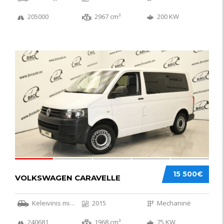
205000
2967 cm³
200 KW
36
15 500€
VOLKSWAGEN CARAVELLE
Keleivinis mikroautobusas
2015
Mechaninė
240681
1968 cm³
75 KW