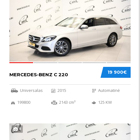
52
19 900€
MERCEDES-BENZ C 220
Universalas
2015
Automatinė
199800
2143 cm³
125 KW
1