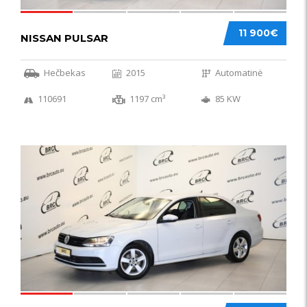
11 900€
NISSAN PULSAR
Hečbekas
2015
Automatinė
110691
1197 cm³
85 KW
49