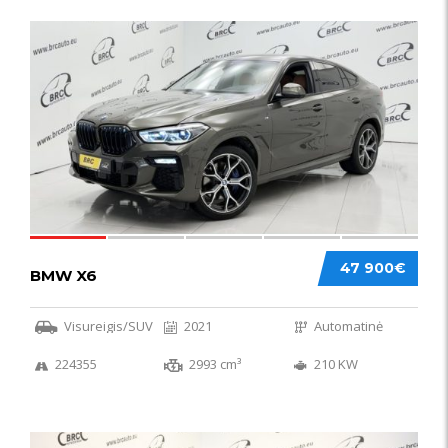
58
47 900€
BMW X6
Visureigis/SUV
2021
Automatinė
224355
2993 cm³
210 KW