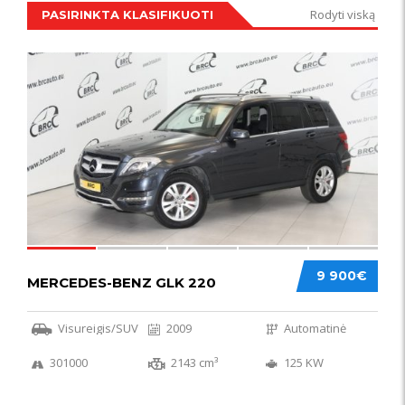
Rodyti viską
PASIRINKTA KLASIFIKUOTI
IŠSKIRTINIS
44
9 900€
MERCEDES-BENZ GLK 220
Visureigis/SUV
2009
Automatinė
301000
2143 cm³
125 KW