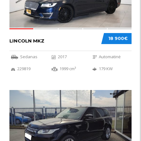
18 900€
LINCOLN MKZ
Sedanas
2017
Automatinė
229819
1999 cm³
179 KW
51