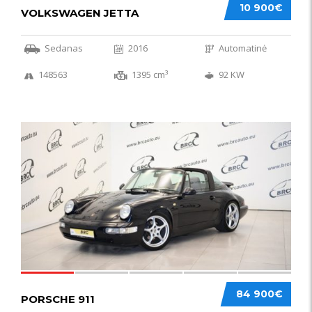
10 900€
VOLKSWAGEN JETTA
Sedanas
2016
Automatinė
148563
1395 cm³
92 KW
59
84 900€
PORSCHE 911