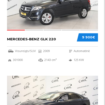
9 900€
MERCEDES-BENZ GLK 220
Visureigis/SUV
2009
Automatinė
301000
2143 cm³
125 KW
56