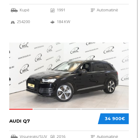
Kupė
1991
Automatinė
254200
184 KW
56
34 900€
AUDI Q7
Visureigis/SUV
2016
Automatinė