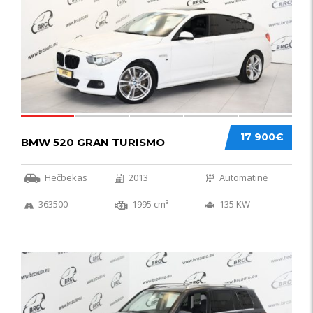
17 900€
BMW 520 GRAN TURISMO
Hečbekas
2013
Automatinė
363500
1995 cm³
135 KW
IŠSKIRTINIS
44