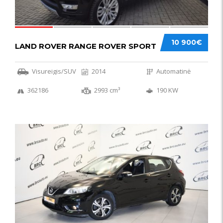
10 900€
LAND ROVER RANGE ROVER SPORT
Visureigis/SUV
2014
Automatinė
362186
2993 cm³
190 KW
50