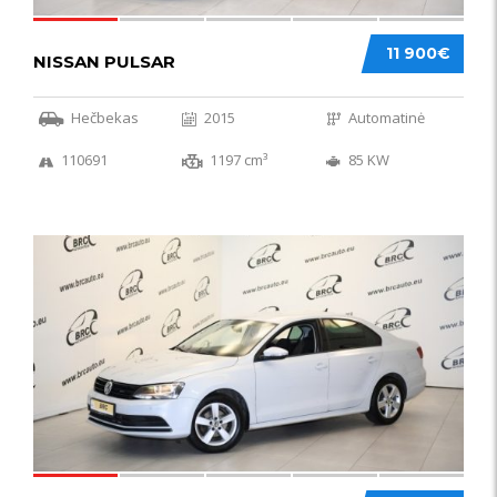
11 900€
NISSAN PULSAR
Hečbekas
2015
Automatinė
110691
1197 cm³
85 KW
49