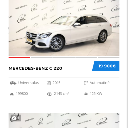
52
19 900€
MERCEDES-BENZ C 220
Universalas
2015
Automatinė
199800
2143 cm³
125 KW
1