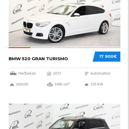
17 900€
BMW 520 GRAN TURISMO
Hečbekas
2013
Automatinė
363500
1995 cm³
135 KW
IŠSKIRTINIS
44