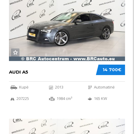
14 700€
AUDI A5
Kupė
2013
Automatinė
207225
1984 cm³
165 KW
50