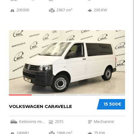
205000
2967 cm³
200 KW
36
15 500€
VOLKSWAGEN CARAVELLE
Keleivinis mikroautobusas
2015
Mechaninė
240681
1968 cm³
75 KW