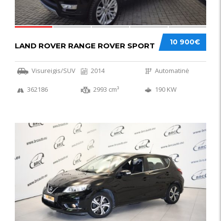
10 900€
LAND ROVER RANGE ROVER SPORT
Visureigis/SUV
2014
Automatinė
362186
2993 cm³
190 KW
50