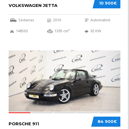
10 900€
VOLKSWAGEN JETTA
Sedanas
2016
Automatinė
148563
1395 cm³
92 KW
59
84 900€
PORSCHE 911