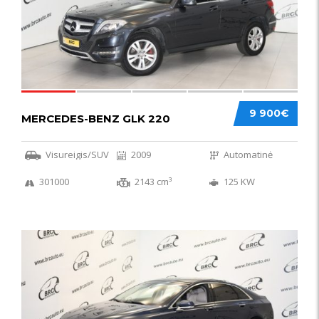
9 900€
MERCEDES-BENZ GLK 220
Visureigis/SUV
2009
Automatinė
301000
2143 cm³
125 KW
56