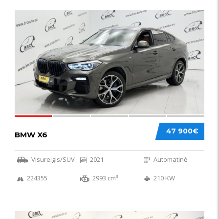
58
47 900€
BMW X6
Visureigis/SUV
2021
Automatinė
224355
2993 cm³
210 KW