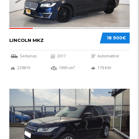
18 900€
LINCOLN MKZ
Sedanas
2017
Automatinė
229819
1999 cm³
179 KW
51