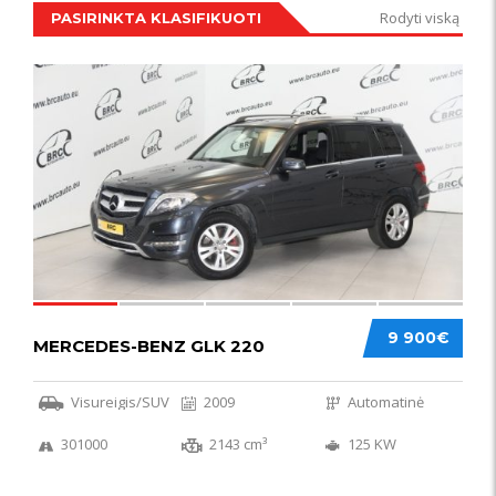
Rodyti viską
PASIRINKTA KLASIFIKUOTI
IŠSKIRTINIS
44
9 900€
MERCEDES-BENZ GLK 220
Visureigis/SUV
2009
Automatinė
301000
2143 cm³
125 KW