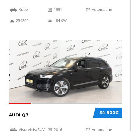
Kupė
1991
Automatinė
254200
184 KW
56
34 900€
AUDI Q7
Visureigis/SUV
2016
Automatinė