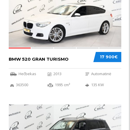
17 900€
BMW 520 GRAN TURISMO
Hečbekas
2013
Automatinė
363500
1995 cm³
135 KW
IŠSKIRTINIS
44