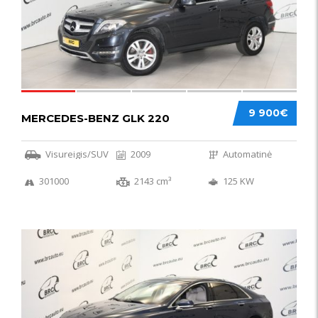
9 900€
MERCEDES-BENZ GLK 220
Visureigis/SUV
2009
Automatinė
301000
2143 cm³
125 KW
56