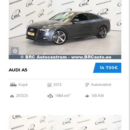
14 700€
AUDI A5
Kupė
2013
Automatinė
207225
1984 cm³
165 KW
50