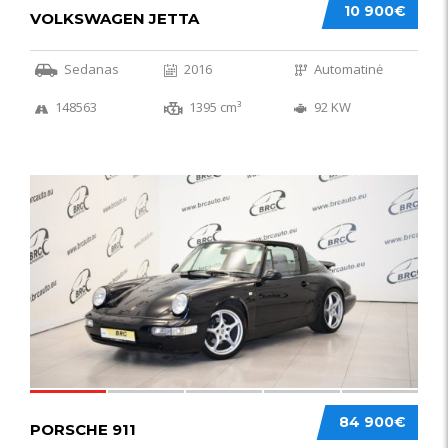
10 900€
VOLKSWAGEN JETTA
Sedanas
2016
Automatinė
148563
1395 cm³
92 KW
59
84 900€
PORSCHE 911