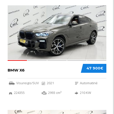
58
47 900€
BMW X6
Visureigis/SUV
2021
Automatinė
224355
2993 cm³
210 KW