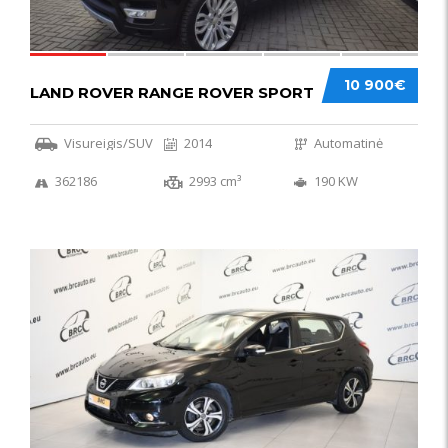
10 900€
LAND ROVER RANGE ROVER SPORT
Visureigis/SUV
2014
Automatinė
362186
2993 cm³
190 KW
50