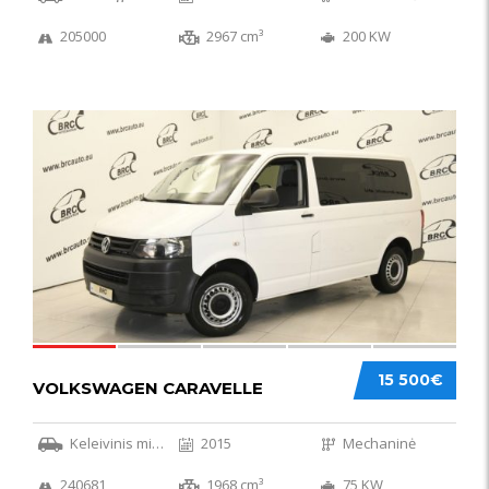
205000
2967 cm³
200 KW
36
15 500€
VOLKSWAGEN CARAVELLE
Keleivinis mikroautobusas
2015
Mechaninė
240681
1968 cm³
75 KW