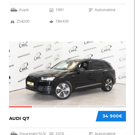
Kupė
1991
Automatinė
254200
184 KW
56
34 900€
AUDI Q7
Visureigis/SUV
2016
Automatinė