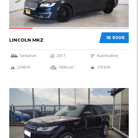
18 900€
LINCOLN MKZ
Sedanas
2017
Automatinė
229819
1999 cm³
179 KW
51