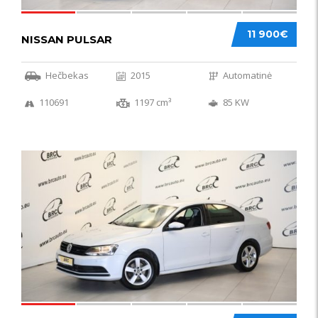
11 900€
NISSAN PULSAR
Hečbekas
2015
Automatinė
110691
1197 cm³
85 KW
49