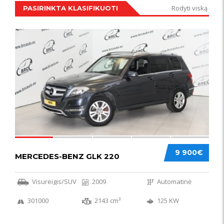
Rodyti viską
PASIRINKTA KLASIFIKUOTI
IŠSKIRTINIS
44
9 900€
MERCEDES-BENZ GLK 220
Visureigis/SUV
2009
Automatinė
301000
2143 cm³
125 KW