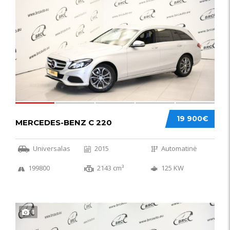
52
19 900€
MERCEDES-BENZ C 220
Universalas
2015
Automatinė
199800
2143 cm³
125 KW
1