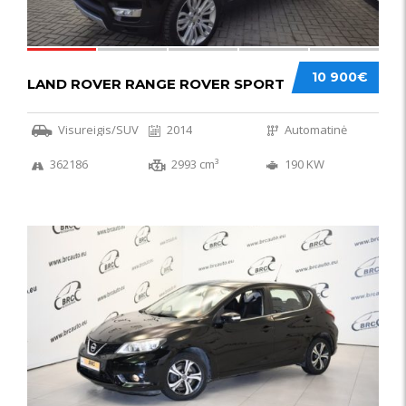
10 900€
LAND ROVER RANGE ROVER SPORT
Visureigis/SUV
2014
Automatinė
362186
2993 cm³
190 KW
50