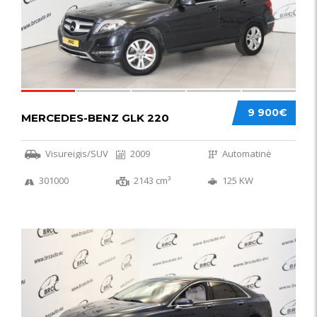
9 900€
MERCEDES-BENZ GLK 220
Visureigis/SUV
2009
Automatinė
301000
2143 cm³
125 KW
56