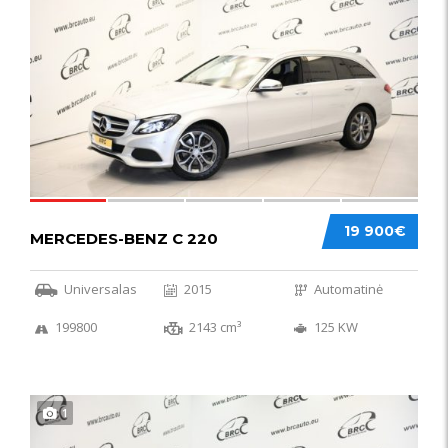
52
19 900€
MERCEDES-BENZ C 220
Universalas
2015
Automatinė
199800
2143 cm³
125 KW
1