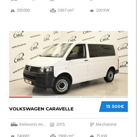
205000
2967 cm³
200 KW
36
15 500€
VOLKSWAGEN CARAVELLE
Keleivinis mikroautobusas
2015
Mechaninė
240681
1968 cm³
75 KW