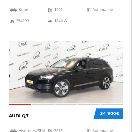
Kupė
1991
Automatinė
254200
184 KW
56
34 900€
AUDI Q7
Visureigis/SUV
2016
Automatinė