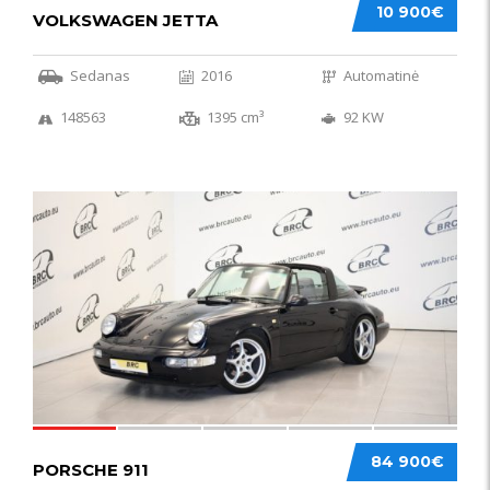
10 900€
VOLKSWAGEN JETTA
Sedanas
2016
Automatinė
148563
1395 cm³
92 KW
59
84 900€
PORSCHE 911