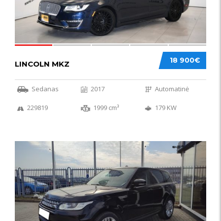
18 900€
LINCOLN MKZ
Sedanas
2017
Automatinė
229819
1999 cm³
179 KW
51