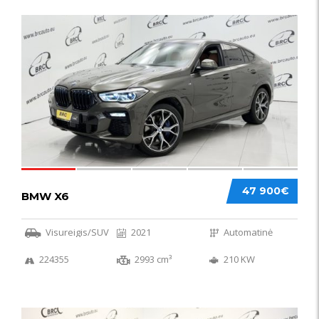
58
47 900€
BMW X6
Visureigis/SUV
2021
Automatinė
224355
2993 cm³
210 KW