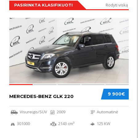
Rodyti viską
PASIRINKTA KLASIFIKUOTI
IŠSKIRTINIS
44
9 900€
MERCEDES-BENZ GLK 220
Visureigis/SUV
2009
Automatinė
301000
2143 cm³
125 KW