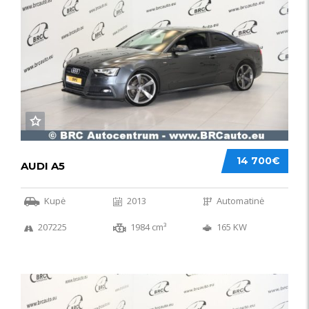
14 700€
AUDI A5
Kupė
2013
Automatinė
207225
1984 cm³
165 KW
50