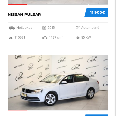
11 900€
NISSAN PULSAR
Hečbekas
2015
Automatinė
110691
1197 cm³
85 KW
49