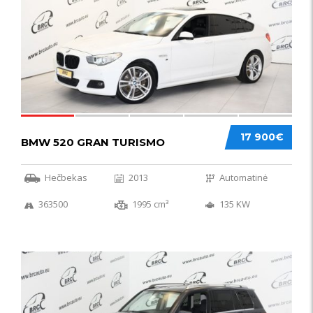
17 900€
BMW 520 GRAN TURISMO
Hečbekas
2013
Automatinė
363500
1995 cm³
135 KW
IŠSKIRTINIS
44