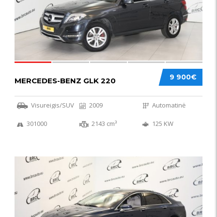
9 900€
MERCEDES-BENZ GLK 220
Visureigis/SUV
2009
Automatinė
301000
2143 cm³
125 KW
56