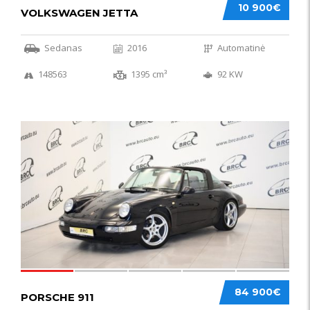
10 900€
VOLKSWAGEN JETTA
Sedanas
2016
Automatinė
148563
1395 cm³
92 KW
59
84 900€
PORSCHE 911