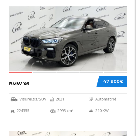
58
47 900€
BMW X6
Visureigis/SUV
2021
Automatinė
224355
2993 cm³
210 KW