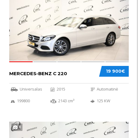
52
19 900€
MERCEDES-BENZ C 220
Universalas
2015
Automatinė
199800
2143 cm³
125 KW
1