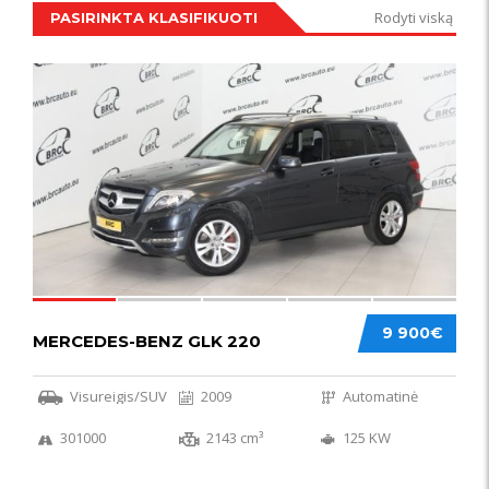
Rodyti viską
PASIRINKTA KLASIFIKUOTI
IŠSKIRTINIS
44
9 900€
MERCEDES-BENZ GLK 220
Visureigis/SUV
2009
Automatinė
301000
2143 cm³
125 KW