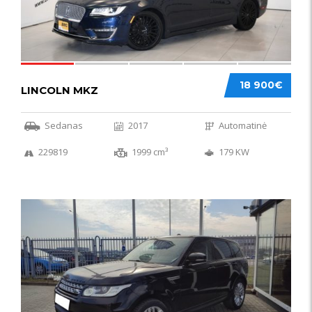
18 900€
LINCOLN MKZ
Sedanas
2017
Automatinė
229819
1999 cm³
179 KW
51