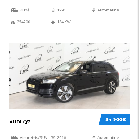
Kupė
1991
Automatinė
254200
184 KW
56
34 900€
AUDI Q7
Visureigis/SUV
2016
Automatinė