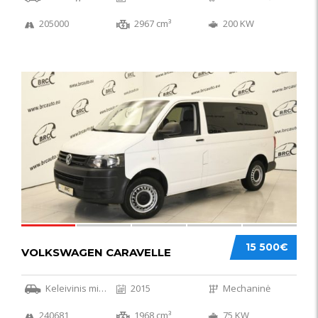
205000
2967 cm³
200 KW
36
15 500€
VOLKSWAGEN CARAVELLE
Keleivinis mikroautobusas
2015
Mechaninė
240681
1968 cm³
75 KW