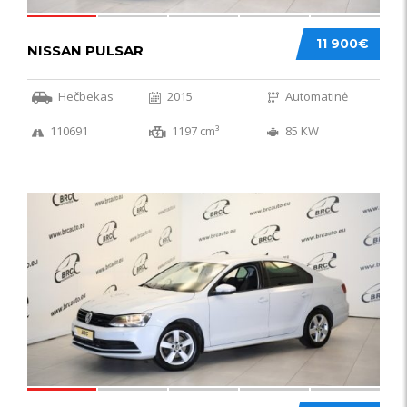
11 900€
NISSAN PULSAR
Hečbekas
2015
Automatinė
110691
1197 cm³
85 KW
49