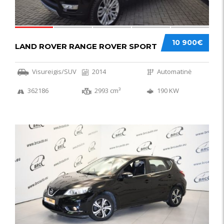
10 900€
LAND ROVER RANGE ROVER SPORT
Visureigis/SUV
2014
Automatinė
362186
2993 cm³
190 KW
50