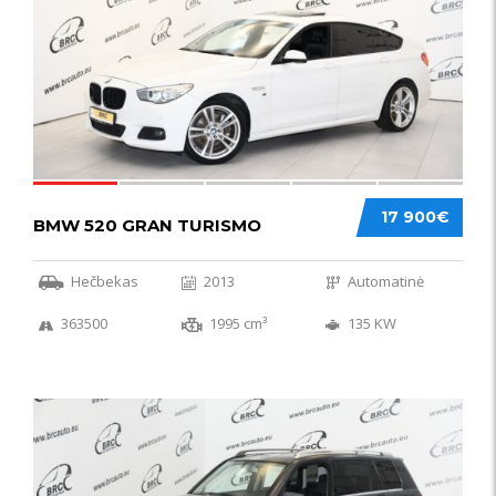
17 900€
BMW 520 GRAN TURISMO
Hečbekas
2013
Automatinė
363500
1995 cm³
135 KW
IŠSKIRTINIS
44