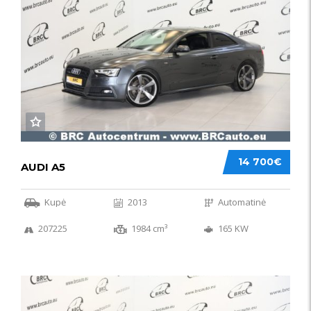
14 700€
AUDI A5
Kupė
2013
Automatinė
207225
1984 cm³
165 KW
50