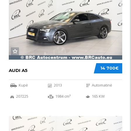
14 700€
AUDI A5
Kupė
2013
Automatinė
207225
1984 cm³
165 KW
50