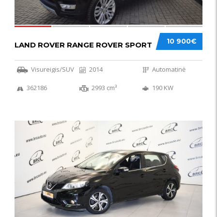
10 900€
LAND ROVER RANGE ROVER SPORT
Visureigis/SUV
2014
Automatinė
362186
2993 cm³
190 KW
50