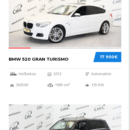
17 900€
BMW 520 GRAN TURISMO
Hečbekas
2013
Automatinė
363500
1995 cm³
135 KW
IŠSKIRTINIS
44