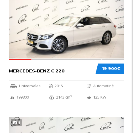
52
19 900€
MERCEDES-BENZ C 220
Universalas
2015
Automatinė
199800
2143 cm³
125 KW
1