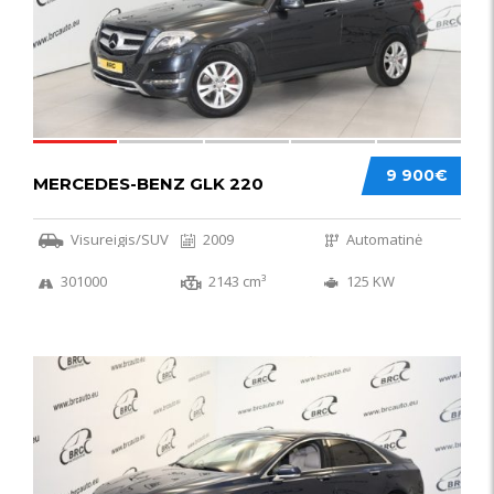
9 900€
MERCEDES-BENZ GLK 220
Visureigis/SUV
2009
Automatinė
301000
2143 cm³
125 KW
56