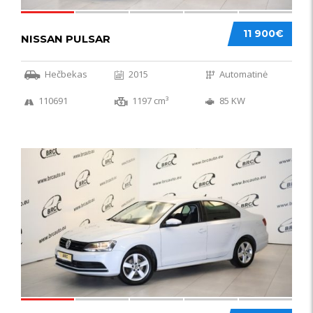
11 900€
NISSAN PULSAR
Hečbekas
2015
Automatinė
110691
1197 cm³
85 KW
49