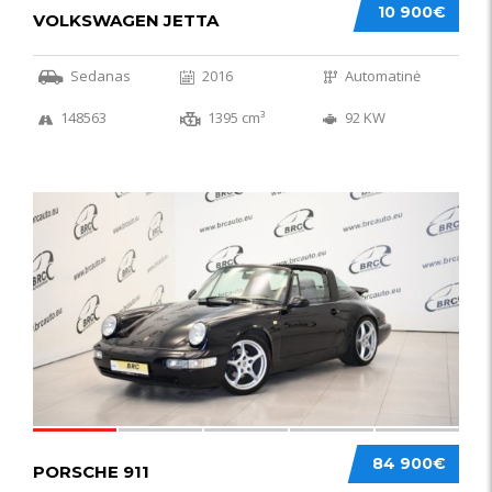
10 900€
VOLKSWAGEN JETTA
Sedanas
2016
Automatinė
148563
1395 cm³
92 KW
59
84 900€
PORSCHE 911