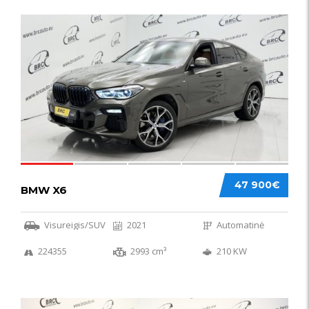
58
47 900€
BMW X6
Visureigis/SUV
2021
Automatinė
224355
2993 cm³
210 KW