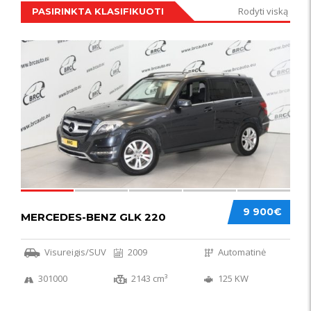
Rodyti viską
PASIRINKTA KLASIFIKUOTI
IŠSKIRTINIS
44
9 900€
MERCEDES-BENZ GLK 220
Visureigis/SUV
2009
Automatinė
301000
2143 cm³
125 KW