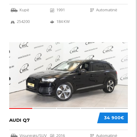
Kupė
1991
Automatinė
254200
184 KW
56
34 900€
AUDI Q7
Visureigis/SUV
2016
Automatinė