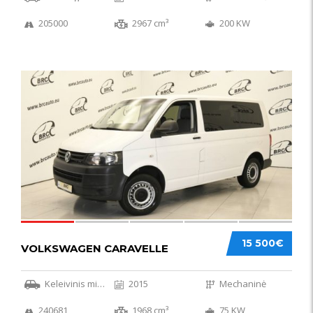
205000
2967 cm³
200 KW
36
15 500€
VOLKSWAGEN CARAVELLE
Keleivinis mikroautobusas
2015
Mechaninė
240681
1968 cm³
75 KW