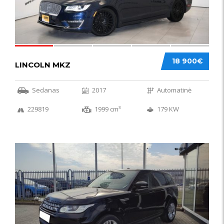
18 900€
LINCOLN MKZ
Sedanas
2017
Automatinė
229819
1999 cm³
179 KW
51